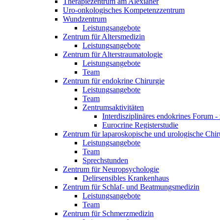
Therapiezentrum am Alexianer
Uro-onkologisches Kompetenzzentrum
Wundzentrum
Leistungsangebote
Zentrum für Altersmedizin
Leistungsangebote
Zentrum für Alterstraumatologie
Leistungsangebote
Team
Zentrum für endokrine Chirurgie
Leistungsangebote
Team
Zentrumsaktivitäten
Interdisziplinäres endokrines Forum - 
Eurocrine Registerstudie
Zentrum für laparoskopische und urologische Chiru
Leistungsangebote
Team
Sprechstunden
Zentrum für Neuropsychologie
Delirsensibles Krankenhaus
Zentrum für Schlaf- und Beatmungsmedizin
Leistungsangebote
Team
Zentrum für Schmerzmedizin