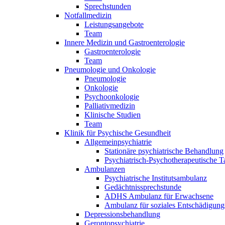
Sprechstunden
Notfallmedizin
Leistungsangebote
Team
Innere Medizin und Gastroenterologie
Gastroenterologie
Team
Pneumologie und Onkologie
Pneumologie
Onkologie
Psychoonkologie
Palliativmedizin
Klinische Studien
Team
Klinik für Psychische Gesundheit
Allgemeinpsychiatrie
Stationäre psychiatrische Behandlung
Psychiatrisch-Psychotherapeutische T
Ambulanzen
Psychiatrische Institutsambulanz
Gedächtnissprechstunde
ADHS Ambulanz für Erwachsene
Ambulanz für soziales Entschädigung
Depressionsbehandlung
Gerontopsychiatrie