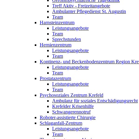
Gerontopsychiatrische Tagesklinik
Treff Aktiv - Freizeitangebote
Ambulanter Pflegedienst St. Augustin
Team
Harnsteinzentrum
Leistungsangebote
Team
Sprechstunden
Hernienzentrum
Leistungsangebote
Team
Kontinenz- und Beckenbodenzentrum Region Kre
Leistungsangebote
Team
Prostatazentrum
Leistungsangebote
Team
Psychosoziales Zentrum Krefeld
Ambulanz für soziales Entschädigungsrecht
Krefelder Krisenhilfe
Schwangerennotruf
Roboter-assistierte Chirurgie
Schlaganfall-Zentrum
Leistungsangebote
Team