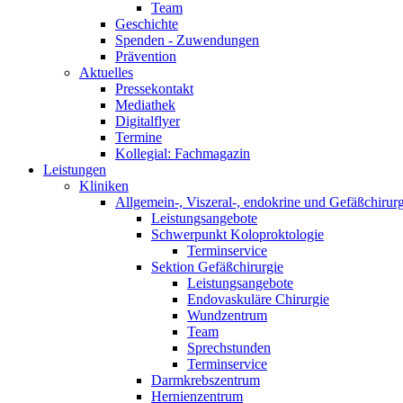
Team
Geschichte
Spenden - Zuwendungen
Prävention
Aktuelles
Pressekontakt
Mediathek
Digitalflyer
Termine
Kollegial: Fachmagazin
Leistungen
Kliniken
Allgemein-, Viszeral-, endokrine und Gefäßchirurg
Leistungsangebote
Schwerpunkt Koloproktologie
Terminservice
Sektion Gefäßchirurgie
Leistungsangebote
Endovaskuläre Chirurgie
Wundzentrum
Team
Sprechstunden
Terminservice
Darmkrebszentrum
Hernienzentrum