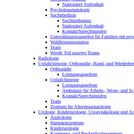
Stationärer Aufenthalt
Psychotraumatologie
Suchtmedizin
Suchtambulanz
Stationärer Aufenthalt
Kontakt/Sprechstunden
Unterstützungsangebot für Familien mit psyc
Wahlleistungsstation
Team
Werde Teil unseres Teams
Radiologie
Unfallchirurgie, Orthopädie, Hand- und Wiederhers
Orthopädie
Leistungsangebote
Unfallchirurgie
Leistungsangebote
Ambulanz für Arbeits-, Wege- und Sc
Kontakt/Sprechstunden
Team
Zentrum für Alterstraumatologie
Urologie, Kinderurologie, Urogynäkologie und An
Andrologie
Harnsteinzentrum
Kinderurologie
Kontinenz- und Beckenbodenzentrum