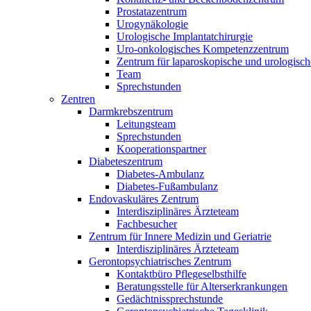
Prostatazentrum
Urogynäkologie
Urologische Implantatchirurgie
Uro-onkologisches Kompetenzzentrum
Zentrum für laparoskopische und urologisch
Team
Sprechstunden
Zentren
Darmkrebszentrum
Leitungsteam
Sprechstunden
Kooperationspartner
Diabeteszentrum
Diabetes-Ambulanz
Diabetes-Fußambulanz
Endovaskuläres Zentrum
Interdisziplinäres Ärzteteam
Fachbesucher
Zentrum für Innere Medizin und Geriatrie
Interdisziplinäres Ärzteteam
Gerontopsychiatrisches Zentrum
Kontaktbüro Pflegeselbsthilfe
Beratungsstelle für Alterserkrankungen
Gedächtnissprechstunde