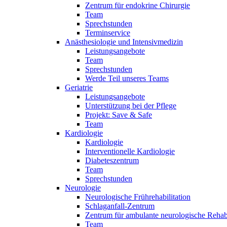
Zentrum für endokrine Chirurgie
Team
Sprechstunden
Terminservice
Anästhesiologie und Intensivmedizin
Leistungsangebote
Team
Sprechstunden
Werde Teil unseres Teams
Geriatrie
Leistungsangebote
Unterstützung bei der Pflege
Projekt: Save & Safe
Team
Kardiologie
Kardiologie
Interventionelle Kardiologie
Diabeteszentrum
Team
Sprechstunden
Neurologie
Neurologische Frührehabilitation
Schlaganfall-Zentrum
Zentrum für ambulante neurologische Rehabi
Team