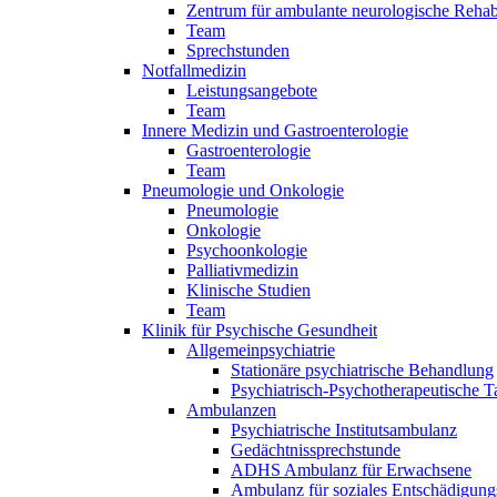
Zentrum für ambulante neurologische Rehabi
Team
Sprechstunden
Notfallmedizin
Leistungsangebote
Team
Innere Medizin und Gastroenterologie
Gastroenterologie
Team
Pneumologie und Onkologie
Pneumologie
Onkologie
Psychoonkologie
Palliativmedizin
Klinische Studien
Team
Klinik für Psychische Gesundheit
Allgemeinpsychiatrie
Stationäre psychiatrische Behandlung
Psychiatrisch-Psychotherapeutische T
Ambulanzen
Psychiatrische Institutsambulanz
Gedächtnissprechstunde
ADHS Ambulanz für Erwachsene
Ambulanz für soziales Entschädigung