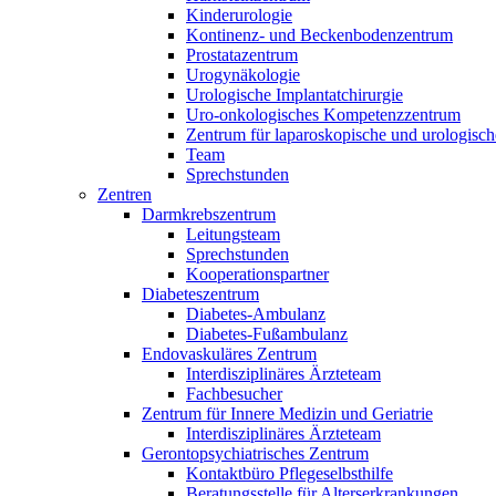
Kinderurologie
Kontinenz- und Beckenbodenzentrum
Prostatazentrum
Urogynäkologie
Urologische Implantatchirurgie
Uro-onkologisches Kompetenzzentrum
Zentrum für laparoskopische und urologisch
Team
Sprechstunden
Zentren
Darmkrebszentrum
Leitungsteam
Sprechstunden
Kooperationspartner
Diabeteszentrum
Diabetes-Ambulanz
Diabetes-Fußambulanz
Endovaskuläres Zentrum
Interdisziplinäres Ärzteteam
Fachbesucher
Zentrum für Innere Medizin und Geriatrie
Interdisziplinäres Ärzteteam
Gerontopsychiatrisches Zentrum
Kontaktbüro Pflegeselbsthilfe
Beratungsstelle für Alterserkrankungen