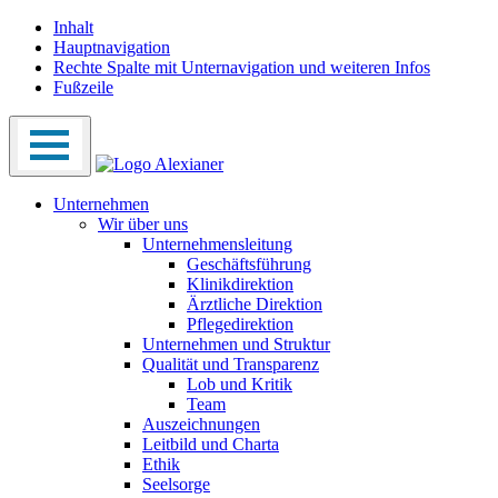
Inhalt
Hauptnavigation
Rechte Spalte mit Unternavigation und weiteren Infos
Fußzeile
Unternehmen
Wir über uns
Unternehmensleitung
Geschäftsführung
Klinikdirektion
Ärztliche Direktion
Pflegedirektion
Unternehmen und Struktur
Qualität und Transparenz
Lob und Kritik
Team
Auszeichnungen
Leitbild und Charta
Ethik
Seelsorge