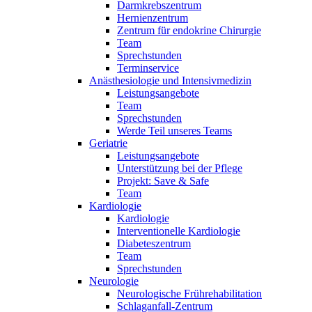
Darmkrebszentrum
Hernienzentrum
Zentrum für endokrine Chirurgie
Team
Sprechstunden
Terminservice
Anästhesiologie und Intensivmedizin
Leistungsangebote
Team
Sprechstunden
Werde Teil unseres Teams
Geriatrie
Leistungsangebote
Unterstützung bei der Pflege
Projekt: Save & Safe
Team
Kardiologie
Kardiologie
Interventionelle Kardiologie
Diabeteszentrum
Team
Sprechstunden
Neurologie
Neurologische Frührehabilitation
Schlaganfall-Zentrum