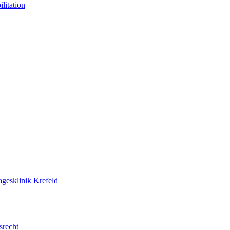
litation
agesklinik Krefeld
srecht