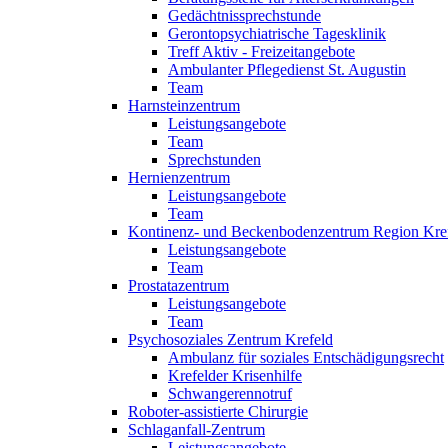
Gedächtnissprechstunde
Gerontopsychiatrische Tagesklinik
Treff Aktiv - Freizeitangebote
Ambulanter Pflegedienst St. Augustin
Team
Harnsteinzentrum
Leistungsangebote
Team
Sprechstunden
Hernienzentrum
Leistungsangebote
Team
Kontinenz- und Beckenbodenzentrum Region Kre
Leistungsangebote
Team
Prostatazentrum
Leistungsangebote
Team
Psychosoziales Zentrum Krefeld
Ambulanz für soziales Entschädigungsrecht
Krefelder Krisenhilfe
Schwangerennotruf
Roboter-assistierte Chirurgie
Schlaganfall-Zentrum
Leistungsangebote