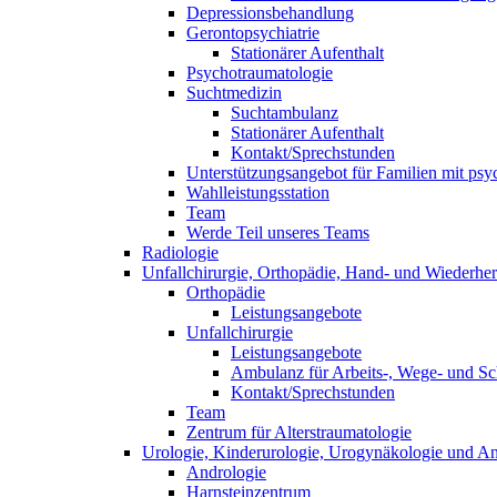
Depressionsbehandlung
Gerontopsychiatrie
Stationärer Aufenthalt
Psychotraumatologie
Suchtmedizin
Suchtambulanz
Stationärer Aufenthalt
Kontakt/Sprechstunden
Unterstützungsangebot für Familien mit psyc
Wahlleistungsstation
Team
Werde Teil unseres Teams
Radiologie
Unfallchirurgie, Orthopädie, Hand- und Wiederhers
Orthopädie
Leistungsangebote
Unfallchirurgie
Leistungsangebote
Ambulanz für Arbeits-, Wege- und Sc
Kontakt/Sprechstunden
Team
Zentrum für Alterstraumatologie
Urologie, Kinderurologie, Urogynäkologie und An
Andrologie
Harnsteinzentrum