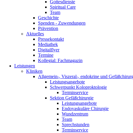
Gottesdienste
Spiritual Care
Team
Geschichte
Spenden - Zuwendungen
Prävention
Aktuelles
Pressekontakt
Mediathek
Digitalflyer
Termine
Kollegial: Fachmagazin
Leistungen
Kliniken
Allgemein-, Viszeral-, endokrine und Gefäßchirurg
Leistungsangebote
Schwerpunkt Koloproktologie
Terminservice
Sektion Gefäßchirurgie
Leistungsangebote
Endovaskuläre Chirurgie
Wundzentrum
Team
Sprechstunden
Terminservice