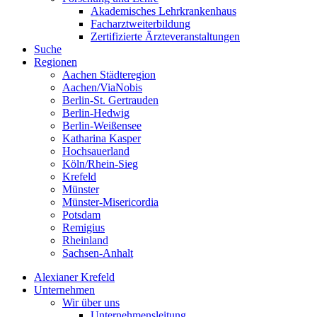
Akademisches Lehrkrankenhaus
Facharztweiterbildung
Zertifizierte Ärzteveranstaltungen
Suche
Regionen
Aachen Städteregion
Aachen/ViaNobis
Berlin-St. Gertrauden
Berlin-Hedwig
Berlin-Weißensee
Katharina Kasper
Hochsauerland
Köln/Rhein-Sieg
Krefeld
Münster
Münster-Misericordia
Potsdam
Remigius
Rheinland
Sachsen-Anhalt
Alexianer Krefeld
Unternehmen
Wir über uns
Unternehmensleitung