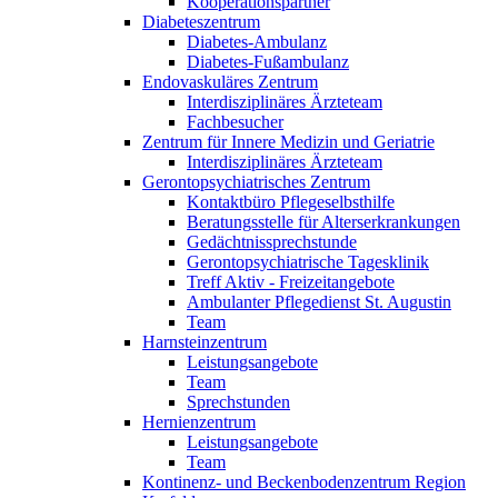
Kooperationspartner
Diabeteszentrum
Diabetes-Ambulanz
Diabetes-Fußambulanz
Endovaskuläres Zentrum
Interdisziplinäres Ärzteteam
Fachbesucher
Zentrum für Innere Medizin und Geriatrie
Interdisziplinäres Ärzteteam
Gerontopsychiatrisches Zentrum
Kontaktbüro Pflegeselbsthilfe
Beratungsstelle für Alterserkrankungen
Gedächtnissprechstunde
Gerontopsychiatrische Tagesklinik
Treff Aktiv - Freizeitangebote
Ambulanter Pflegedienst St. Augustin
Team
Harnsteinzentrum
Leistungsangebote
Team
Sprechstunden
Hernienzentrum
Leistungsangebote
Team
Kontinenz- und Beckenbodenzentrum Region