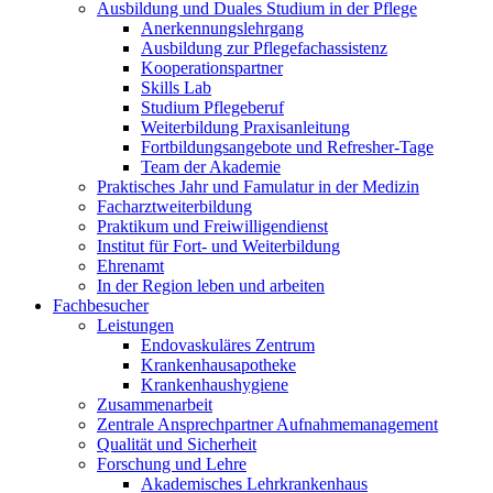
Ausbildung und Duales Studium in der Pflege
Anerkennungslehrgang
Ausbildung zur Pflegefachassistenz
Kooperationspartner
Skills Lab
Studium Pflegeberuf
Weiterbildung Praxisanleitung
Fortbildungsangebote und Refresher-Tage
Team der Akademie
Praktisches Jahr und Famulatur in der Medizin
Facharztweiterbildung
Praktikum und Freiwilligendienst
Institut für Fort- und Weiterbildung
Ehrenamt
In der Region leben und arbeiten
Fachbesucher
Leistungen
Endovaskuläres Zentrum
Krankenhausapotheke
Krankenhaushygiene
Zusammenarbeit
Zentrale Ansprechpartner Aufnahmemanagement
Qualität und Sicherheit
Forschung und Lehre
Akademisches Lehrkrankenhaus