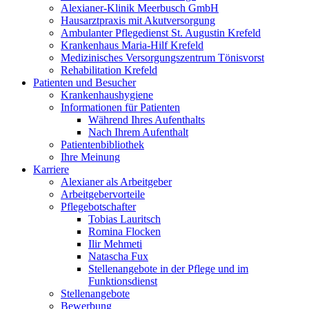
Alexianer-Klinik Meerbusch GmbH
Hausarztpraxis mit Akutversorgung
Ambulanter Pflegedienst St. Augustin Krefeld
Krankenhaus Maria-Hilf Krefeld
Medizinisches Versorgungszentrum Tönisvorst
Rehabilitation Krefeld
Patienten und Besucher
Krankenhaushygiene
Informationen für Patienten
Während Ihres Aufenthalts
Nach Ihrem Aufenthalt
Patientenbibliothek
Ihre Meinung
Karriere
Alexianer als Arbeitgeber
Arbeitgebervorteile
Pflegebotschafter
Tobias Lauritsch
Romina Flocken
Ilir Mehmeti
Natascha Fux
Stellenangebote in der Pflege und im
Funktionsdienst
Stellenangebote
Bewerbung