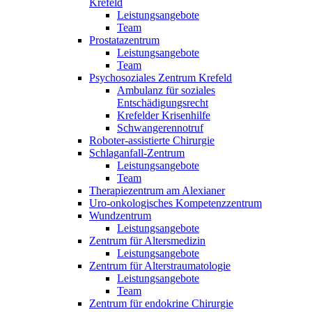
Krefeld
Leistungsangebote
Team
Prostatazentrum
Leistungsangebote
Team
Psychosoziales Zentrum Krefeld
Ambulanz für soziales
Entschädigungsrecht
Krefelder Krisenhilfe
Schwangerennotruf
Roboter-assistierte Chirurgie
Schlaganfall-Zentrum
Leistungsangebote
Team
Therapiezentrum am Alexianer
Uro-onkologisches Kompetenzzentrum
Wundzentrum
Leistungsangebote
Zentrum für Altersmedizin
Leistungsangebote
Zentrum für Alterstraumatologie
Leistungsangebote
Team
Zentrum für endokrine Chirurgie