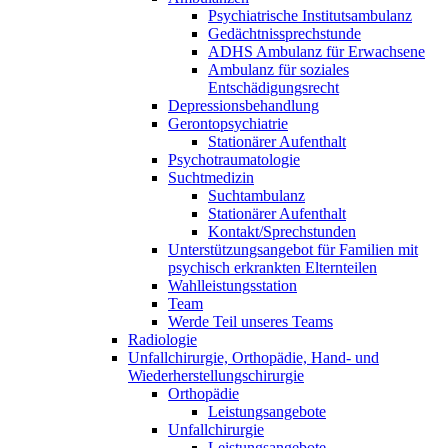
Psychiatrische Institutsambulanz
Gedächtnissprechstunde
ADHS Ambulanz für Erwachsene
Ambulanz für soziales
Entschädigungsrecht
Depressionsbehandlung
Gerontopsychiatrie
Stationärer Aufenthalt
Psychotraumatologie
Suchtmedizin
Suchtambulanz
Stationärer Aufenthalt
Kontakt/Sprechstunden
Unterstützungsangebot für Familien mit
psychisch erkrankten Elternteilen
Wahlleistungsstation
Team
Werde Teil unseres Teams
Radiologie
Unfallchirurgie, Orthopädie, Hand- und
Wiederherstellungschirurgie
Orthopädie
Leistungsangebote
Unfallchirurgie
Leistungsangebote