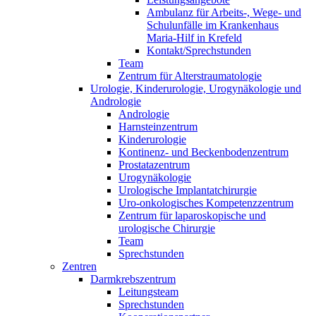
Ambulanz für Arbeits-, Wege- und
Schulunfälle im Krankenhaus
Maria-Hilf in Krefeld
Kontakt/Sprechstunden
Team
Zentrum für Alterstraumatologie
Urologie, Kinderurologie, Urogynäkologie und
Andrologie
Andrologie
Harnsteinzentrum
Kinderurologie
Kontinenz- und Beckenbodenzentrum
Prostatazentrum
Urogynäkologie
Urologische Implantatchirurgie
Uro-onkologisches Kompetenzzentrum
Zentrum für laparoskopische und
urologische Chirurgie
Team
Sprechstunden
Zentren
Darmkrebszentrum
Leitungsteam
Sprechstunden