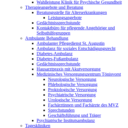
Wahlleistung Klinik für Psychische Gesundheit
Therapieangebote und Beratung
Beratungsstelle für Alterserkrankungen
Leistungsangebote
Gedächtnissprechstunde
Kontaktbüro für pflegende Angehörige und
Selbsthilfegruppen
Ambulante Behandlung
Ambulanter Pflegedienst St. Augustin
Ambulanz für soziales Entschädigungsrecht
Diabetes-Ambulanz
Diabetes-Fußambulanz
Gedächtnissprechstunde
Hausarztpraxis mit Akutversorgung
Medizinisches Versorgungszentrum Tönisvorst
Neurologische Versorgung
Phlebologische Versorgung
Proktologische Versorgung
Psychiatrische Versorgung
Urologische Versorgung
Fachärztinnen und Fachärzte des MVZ
Sprechstunden
Geschäftsführung und Träger
Psychiatrische Institutsambulanz
Tageskliniken