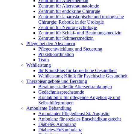
Zentrum für Altersmedizin
Zentrum für Alterstraumatologie
Zentrum für endokrine Chirurgie
Zentrum für laparoskopische und urologische
Chirurgie: Robotik in der Urologie
Zentrum für Neuropsychologie
Zentrum für Schlaf- und Beatmungsmedizin
Zentrum für Schmerzmedizin
Pflege bei den Alexianern
Pflegeentwicklung und Steuerung
Praxiskoordination
Team
Wahlleistung
Ihr KlinikPlus für körperliche Gesundheit
Wahlleistung Klinik für Psychische Gesundheit
Therapieangebote und Beratung
Beratungsstelle für Alterserkrankungen
Gedächtnissprechstunde
Kontaktbüro für pflegende Angehörige und
Selbsthilfegruppen
Ambulante Behandlung
Ambulanter Pflegedienst St. Augustin
Ambulanz für soziales Entschädigungsrecht
Diabetes-Ambulanz
Diabetes-Fußambulanz