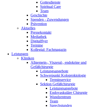
Gottesdienste
Spiritual Care
Team
Geschichte
Spenden - Zuwendungen
Prävention
Aktuelles
Pressekontakt
Mediathek
Digitalflyer
Termine
Kollegial: Fachmagazin
Leistungen
Kliniken
Allgemein-, Viszeral-, endokrine und
Gefäßchirurgie
Leistungsangebote
Schwerpunkt Koloproktologie
Terminservice
Sektion Gefäßchirurgie
Leistungsangebote
Endovaskuläre Chirurgie
Wundzentrum
Team
Sprechstunden