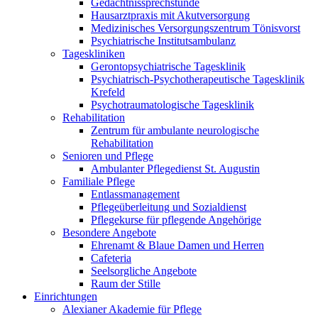
Gedächtnissprechstunde
Hausarztpraxis mit Akutversorgung
Medizinisches Versorgungszentrum Tönisvorst
Psychiatrische Institutsambulanz
Tageskliniken
Gerontopsychiatrische Tagesklinik
Psychiatrisch-Psychotherapeutische Tagesklinik
Krefeld
Psychotraumatologische Tagesklinik
Rehabilitation
Zentrum für ambulante neurologische
Rehabilitation
Senioren und Pflege
Ambulanter Pflegedienst St. Augustin
Familiale Pflege
Entlassmanagement
Pflegeüberleitung und Sozialdienst
Pflegekurse für pflegende Angehörige
Besondere Angebote
Ehrenamt & Blaue Damen und Herren
Cafeteria
Seelsorgliche Angebote
Raum der Stille
Einrichtungen
Alexianer Akademie für Pflege