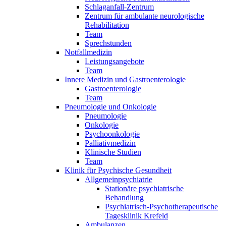
Schlaganfall-Zentrum
Zentrum für ambulante neurologische
Rehabilitation
Team
Sprechstunden
Notfallmedizin
Leistungsangebote
Team
Innere Medizin und Gastroenterologie
Gastroenterologie
Team
Pneumologie und Onkologie
Pneumologie
Onkologie
Psychoonkologie
Palliativmedizin
Klinische Studien
Team
Klinik für Psychische Gesundheit
Allgemeinpsychiatrie
Stationäre psychiatrische
Behandlung
Psychiatrisch-Psychotherapeutische
Tagesklinik Krefeld
Ambulanzen