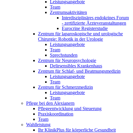
Leistungsangebote
Team
Zentrumsaktivitäten
Interdisziplinäres endokrines Forum
- zertifizierte Ärzteveranstaltungen
Eurocrine Registerstudie
Zentrum für laparoskopische und urologische
Chirurgie: Robotik in der Urologie
Leistungsangebote
Team
Sprechstunden
Zentrum für Neuropsychologie
Delirsensibles Krankenhaus
Zentrum für Schlaf- und Beatmungsmedizin
Leistungsangebote
Team
Zentrum für Schmerzmedizin
Leistungsangebote
Team
Pflege bei den Alexianern
Pflegeentwicklung und Steuerung
Praxiskoordination
Team
Wahlleistung
Ihr KlinikPlus für körperliche Gesundheit