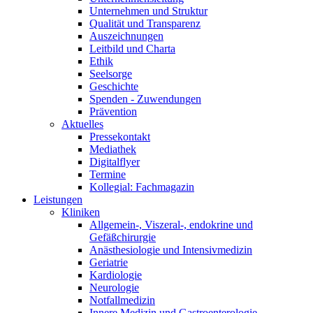
Unternehmen und Struktur
Qualität und Transparenz
Auszeichnungen
Leitbild und Charta
Ethik
Seelsorge
Geschichte
Spenden - Zuwendungen
Prävention
Aktuelles
Pressekontakt
Mediathek
Digitalflyer
Termine
Kollegial: Fachmagazin
Leistungen
Kliniken
Allgemein-, Viszeral-, endokrine und
Gefäßchirurgie
Anästhesiologie und Intensivmedizin
Geriatrie
Kardiologie
Neurologie
Notfallmedizin
Innere Medizin und Gastroenterologie