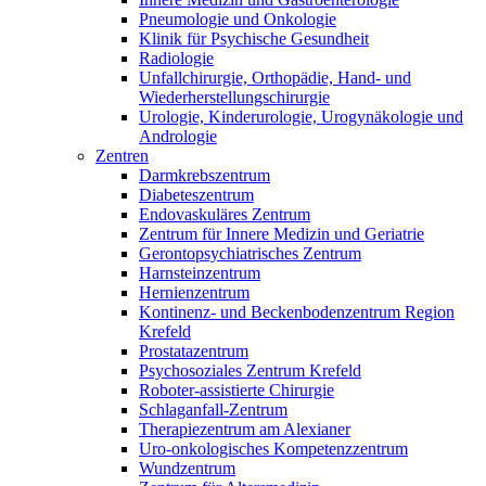
Pneumologie und Onkologie
Klinik für Psychische Gesundheit
Radiologie
Unfallchirurgie, Orthopädie, Hand- und
Wiederherstellungschirurgie
Urologie, Kinderurologie, Urogynäkologie und
Andrologie
Zentren
Darmkrebszentrum
Diabeteszentrum
Endovaskuläres Zentrum
Zentrum für Innere Medizin und Geriatrie
Gerontopsychiatrisches Zentrum
Harnsteinzentrum
Hernienzentrum
Kontinenz- und Beckenbodenzentrum Region
Krefeld
Prostatazentrum
Psychosoziales Zentrum Krefeld
Roboter-assistierte Chirurgie
Schlaganfall-Zentrum
Therapiezentrum am Alexianer
Uro-onkologisches Kompetenzzentrum
Wundzentrum