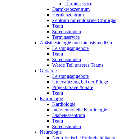
Terminservice
Darmkrebszentrum
Hernienzentrum
Zentrum für endokrine Chirurgie
Team
Sprechstunden
Terminservice
Anästhesiologie und Intensivmedizin
Leistungsangebote
Team
Sprechstunden
Werde Teil unseres Teams
Geriatrie
Leistungsangebote
Unterstützung bei der Pflege
Projekt: Save & Safe
Team
Kardiologie
Kardiologie
Interventionelle Kardiologie
Diabeteszentrum
Team
Sprechstunden
Neurologie
Neurologische Frührehabilitation