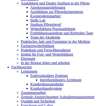
Ausbildung und Duales Studium in der Pflege
Anerkennungslehrgang
Ausbildung zur Pflegefachassistenz
Kooperationspartner
Skills Lab
Studium Pflegeberuf
Weiterbildung Praxisanleitung
Fortbildungsangebote und Refresher-Tage
Team der Akademie
Praktisches Jahr und Famulatur in der Medizin
Facharztweiterbildung
Praktikum und Freiwilligendienst
Institut für Fort- und Weiterbildung
Ehrenamt
In der Region leben und arbeiten
Fachbesucher
Leistungen
Endovaskuläres Zentrum
Interdisziplinäres Ärzteteam
Krankenhausapotheke
Krankenhaushygiene
Zusammenarbeit
Zentrale Ansprechpartner Aufnahmemanagement
Qualität und Sicherheit
Forschung und Lehre