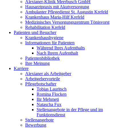
Alexianer-Klinik Meerbusch GmbH
Hausarztpraxis mit Akutversorgung
Ambulanter Pflegedienst St. Augustin Krefeld
Krankenhaus Maria-Hilf Krefeld
Medizinisches Versorgungszentrum Tönisvorst
Rehabilitation Krefeld
Patienten und Besucher
Krankenhaushygiene
Informationen für Patienten
Während Ihres Aufenthalts
Nach Ihrem Aufenthalt
Patientenbibliothek
Ihre Meinung
Karriere
Alexianer als Arbeitgeber
Arbeitgebervorteile
Pflegebotschafter
Tobias Lauritsch
Romina Flocken
Ilir Mehmeti
Natascha Fux
Stellenangebote in der Pflege und im
Funktionsdienst
Stellenangebote
Bewerbung