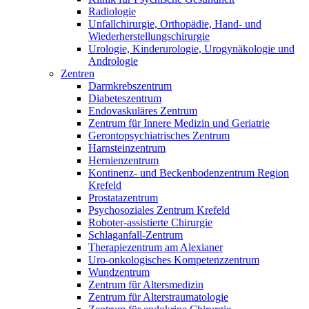
Radiologie
Unfallchirurgie, Orthopädie, Hand- und
Wiederherstellungschirurgie
Urologie, Kinderurologie, Urogynäkologie und
Andrologie
Zentren
Darmkrebszentrum
Diabeteszentrum
Endovaskuläres Zentrum
Zentrum für Innere Medizin und Geriatrie
Gerontopsychiatrisches Zentrum
Harnsteinzentrum
Hernienzentrum
Kontinenz- und Beckenbodenzentrum Region
Krefeld
Prostatazentrum
Psychosoziales Zentrum Krefeld
Roboter-assistierte Chirurgie
Schlaganfall-Zentrum
Therapiezentrum am Alexianer
Uro-onkologisches Kompetenzzentrum
Wundzentrum
Zentrum für Altersmedizin
Zentrum für Alterstraumatologie