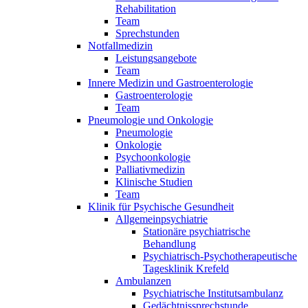
Rehabilitation
Team
Sprechstunden
Notfallmedizin
Leistungsangebote
Team
Innere Medizin und Gastroenterologie
Gastroenterologie
Team
Pneumologie und Onkologie
Pneumologie
Onkologie
Psychoonkologie
Palliativmedizin
Klinische Studien
Team
Klinik für Psychische Gesundheit
Allgemeinpsychiatrie
Stationäre psychiatrische
Behandlung
Psychiatrisch-Psychotherapeutische
Tagesklinik Krefeld
Ambulanzen
Psychiatrische Institutsambulanz
Gedächtnissprechstunde