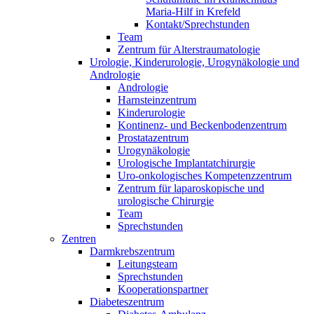
Maria-Hilf in Krefeld
Kontakt/Sprechstunden
Team
Zentrum für Alterstraumatologie
Urologie, Kinderurologie, Urogynäkologie und
Andrologie
Andrologie
Harnsteinzentrum
Kinderurologie
Kontinenz- und Beckenbodenzentrum
Prostatazentrum
Urogynäkologie
Urologische Implantatchirurgie
Uro-onkologisches Kompetenzzentrum
Zentrum für laparoskopische und
urologische Chirurgie
Team
Sprechstunden
Zentren
Darmkrebszentrum
Leitungsteam
Sprechstunden
Kooperationspartner
Diabeteszentrum