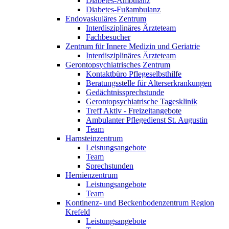
Diabetes-Ambulanz
Diabetes-Fußambulanz
Endovaskuläres Zentrum
Interdisziplinäres Ärzteteam
Fachbesucher
Zentrum für Innere Medizin und Geriatrie
Interdisziplinäres Ärzteteam
Gerontopsychiatrisches Zentrum
Kontaktbüro Pflegeselbsthilfe
Beratungsstelle für Alterserkrankungen
Gedächtnissprechstunde
Gerontopsychiatrische Tagesklinik
Treff Aktiv - Freizeitangebote
Ambulanter Pflegedienst St. Augustin
Team
Harnsteinzentrum
Leistungsangebote
Team
Sprechstunden
Hernienzentrum
Leistungsangebote
Team
Kontinenz- und Beckenbodenzentrum Region
Krefeld
Leistungsangebote