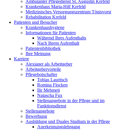
Ambulanter Pflegedienst St. Augustin Krefeld
Krankenhaus Maria-Hilf Krefeld
Medizinisches Versorgungszentrum Tönisvorst
Rehabilitation Krefeld
Patienten und Besucher
Krankenhaushygiene
Informationen für Patienten
Während Ihres Aufenthalts
Nach Ihrem Aufenthalt
Patientenbibliothek
Ihre Meinung
Karriere
Alexianer als Arbeitgeber
Arbeitgebervorteile
Pflegebotschafter
Tobias Lauritsch
Romina Flocken
Ilir Mehmeti
Natascha Fux
Stellenangebote in der Pflege und im
Funktionsdienst
Stellenangebote
Bewerbung
Ausbildung und Duales Studium in der Pflege
Anerkennungslehrgang