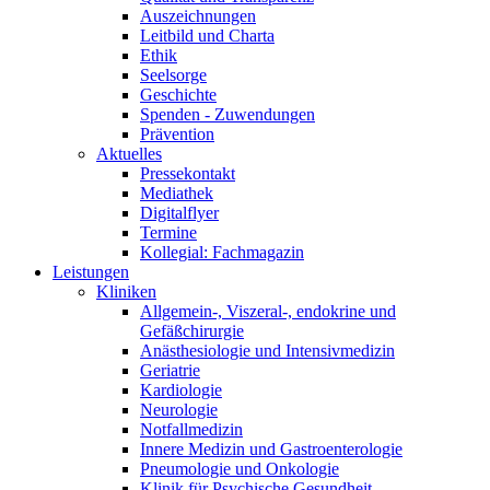
Auszeichnungen
Leitbild und Charta
Ethik
Seelsorge
Geschichte
Spenden - Zuwendungen
Prävention
Aktuelles
Pressekontakt
Mediathek
Digitalflyer
Termine
Kollegial: Fachmagazin
Leistungen
Kliniken
Allgemein-, Viszeral-, endokrine und
Gefäßchirurgie
Anästhesiologie und Intensivmedizin
Geriatrie
Kardiologie
Neurologie
Notfallmedizin
Innere Medizin und Gastroenterologie
Pneumologie und Onkologie
Klinik für Psychische Gesundheit