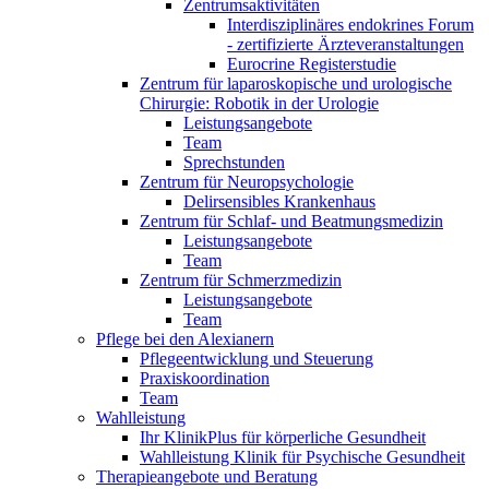
Zentrumsaktivitäten
Interdisziplinäres endokrines Forum
- zertifizierte Ärzteveranstaltungen
Eurocrine Registerstudie
Zentrum für laparoskopische und urologische
Chirurgie: Robotik in der Urologie
Leistungsangebote
Team
Sprechstunden
Zentrum für Neuropsychologie
Delirsensibles Krankenhaus
Zentrum für Schlaf- und Beatmungsmedizin
Leistungsangebote
Team
Zentrum für Schmerzmedizin
Leistungsangebote
Team
Pflege bei den Alexianern
Pflegeentwicklung und Steuerung
Praxiskoordination
Team
Wahlleistung
Ihr KlinikPlus für körperliche Gesundheit
Wahlleistung Klinik für Psychische Gesundheit
Therapieangebote und Beratung