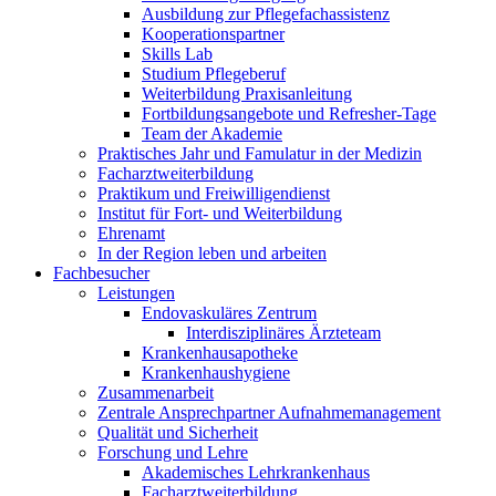
Ausbildung zur Pflegefachassistenz
Kooperationspartner
Skills Lab
Studium Pflegeberuf
Weiterbildung Praxisanleitung
Fortbildungsangebote und Refresher-Tage
Team der Akademie
Praktisches Jahr und Famulatur in der Medizin
Facharztweiterbildung
Praktikum und Freiwilligendienst
Institut für Fort- und Weiterbildung
Ehrenamt
In der Region leben und arbeiten
Fachbesucher
Leistungen
Endovaskuläres Zentrum
Interdisziplinäres Ärzteteam
Krankenhausapotheke
Krankenhaushygiene
Zusammenarbeit
Zentrale Ansprechpartner Aufnahmemanagement
Qualität und Sicherheit
Forschung und Lehre
Akademisches Lehrkrankenhaus
Facharztweiterbildung