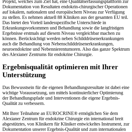
Projekt, welches zum Ziel hat, eine Qualitätserfassungsplattform zur
Dokumentation von Resultaten endokrin-chirurgischer Operationen
auf lokalem, nationalem und europäischem Niveau zur Verfügung
zu stellen. Es nehmen aktuell 88 Kliniken aus der gesamten EU teil.
Das bietet den Vorteil landesspezifische Unterschiede in
Erkrankungsvorkommen und Behandlung sowie die langfristigen
Ergebnisse erstmals auf diesem Niveau vergleichbar machen zu
können. Berücksichtigt werden neben Schilddrüsenerkrankungen
auch die Behandlung von Nebenschilddrüsenerkrankungen,
neuroendokrine und Nebennierentumoren. Also das ganze Spektrum
des Alexianer Zentrums für endokrine Chirurgie.
Ergebnisqualität optimieren mit Ihrer
Unterstützung
Das Bewusstsein für die eigenen Behandlungsresultate ist dabei eine
wichtige Voraussetzung, um mittels kontinuierlicher Optimierung
der Behandlungspfade und Interventionen die eigene Ergebnis-
Qualität zu verbessern.
Mit Ihrer Teilnahme an EUROCRINE® ermöglichen Sie dem
Alexianer Zentrum für endokrine Chirurgie ein international breit
abgestütztes, von Klinikern für Kliniker entwickeltes Instrument, zur
Dokumentation unserer Ergebnis-Qualität und zum internationalen