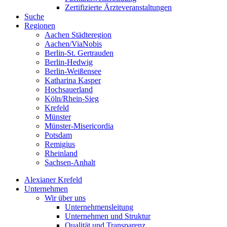
Zertifizierte Ärzteveranstaltungen
Suche
Regionen
Aachen Städteregion
Aachen/ViaNobis
Berlin-St. Gertrauden
Berlin-Hedwig
Berlin-Weißensee
Katharina Kasper
Hochsauerland
Köln/Rhein-Sieg
Krefeld
Münster
Münster-Misericordia
Potsdam
Remigius
Rheinland
Sachsen-Anhalt
Alexianer Krefeld
Unternehmen
Wir über uns
Unternehmensleitung
Unternehmen und Struktur
Qualität und Transparenz