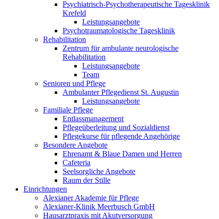
Psychiatrisch-Psychotherapeutische Tagesklinik
Krefeld
Leistungsangebote
Psychotraumatologische Tagesklinik
Rehabilitation
Zentrum für ambulante neurologische
Rehabilitation
Leistungsangebote
Team
Senioren und Pflege
Ambulanter Pflegedienst St. Augustin
Leistungsangebote
Familiale Pflege
Entlassmanagement
Pflegeüberleitung und Sozialdienst
Pflegekurse für pflegende Angehörige
Besondere Angebote
Ehrenamt & Blaue Damen und Herren
Cafeteria
Seelsorgliche Angebote
Raum der Stille
Einrichtungen
Alexianer Akademie für Pflege
Alexianer-Klinik Meerbusch GmbH
Hausarztpraxis mit Akutversorgung