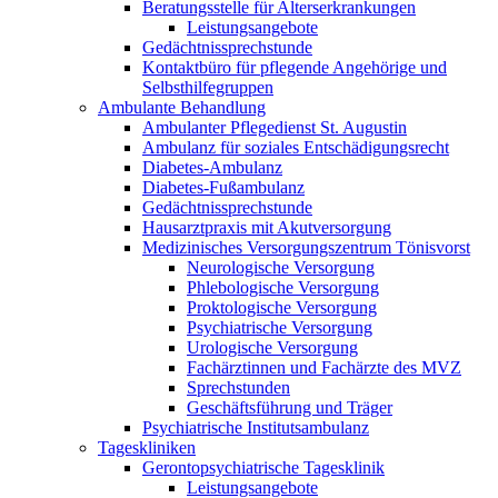
Beratungsstelle für Alterserkrankungen
Leistungsangebote
Gedächtnissprechstunde
Kontaktbüro für pflegende Angehörige und
Selbsthilfegruppen
Ambulante Behandlung
Ambulanter Pflegedienst St. Augustin
Ambulanz für soziales Entschädigungsrecht
Diabetes-Ambulanz
Diabetes-Fußambulanz
Gedächtnissprechstunde
Hausarztpraxis mit Akutversorgung
Medizinisches Versorgungszentrum Tönisvorst
Neurologische Versorgung
Phlebologische Versorgung
Proktologische Versorgung
Psychiatrische Versorgung
Urologische Versorgung
Fachärztinnen und Fachärzte des MVZ
Sprechstunden
Geschäftsführung und Träger
Psychiatrische Institutsambulanz
Tageskliniken
Gerontopsychiatrische Tagesklinik
Leistungsangebote