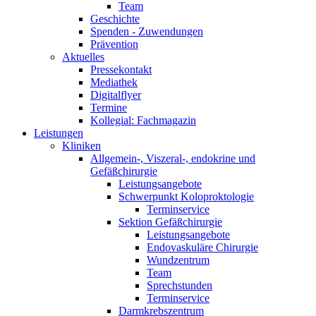
Team
Geschichte
Spenden - Zuwendungen
Prävention
Aktuelles
Pressekontakt
Mediathek
Digitalflyer
Termine
Kollegial: Fachmagazin
Leistungen
Kliniken
Allgemein-, Viszeral-, endokrine und
Gefäßchirurgie
Leistungsangebote
Schwerpunkt Koloproktologie
Terminservice
Sektion Gefäßchirurgie
Leistungsangebote
Endovaskuläre Chirurgie
Wundzentrum
Team
Sprechstunden
Terminservice
Darmkrebszentrum