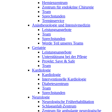
Hernienzentrum
Zentrum für endokrine Chirurgie
Team
Sprechstunden
Terminservice
Anästhesiologie und Intensivmedizin
Leistungsangebote
Team
Sprechstunden
Werde Teil unseres Teams
Geriatrie
Leistungsangebote
Unterstützung bei der Pflege
Projekt: Save & Safe
Team
Kardiologie
Kardiologie
Interventionelle Kardiologie
Diabeteszentrum
Team
Sprechstunden
Neurologie
Neurologische Frührehabilitation
Schlaganfall-Zentrum
Zentrum für ambulante neurologische