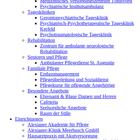
Medizinisches Versorgungszentrum Tönisvorst
Psychiatrische Institutsambulanz
Tageskliniken
Gerontopsychiatrische Tagesklinik
Psychiatrisch-Psychotherapeutische Tagesklinik
Krefeld
Psychotraumatologische Tagesklinik
Rehabilitation
Zentrum für ambulante neurologische
Rehabilitation
Senioren und Pflege
Ambulanter Pflegedienst St. Augustin
Familiale Pflege
Entlassmanagement
Pflegeüberleitung und Sozialdienst
Pflegekurse für pflegende Angehörige
Besondere Angebote
Ehrenamt & Blaue Damen und Herren
Cafeteria
Seelsorgliche Angebote
Raum der Stille
Einrichtungen
Alexianer Akademie für Pflege
Alexianer-Klinik Meerbusch GmbH
Hausarztpraxis mit Akutversorgung