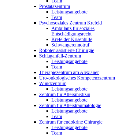
Team
Prostatazentrum
Leistungsangebote
Team
Psychosoziales Zentrum Krefeld
Ambulanz für soziales
Entschädigungsrecht
Krefelder Krisenhilfe
Schwangerennotruf
Roboter-assistierte Chirurgie
Schlaganfall-Zentrum
Leistungsangebote
Team
Therapiezentrum am Alexianer
Uro-onkologisches Kompetenzzentrum
Wundzentrum
Leistungsangebote
Zentrum für Altersmedizin
Leistungsangebote
Zentrum für Alterstraumatologie
Leistungsangebote
Team
Zentrum für endokrine Chirurgie
Leistungsangebote
Team