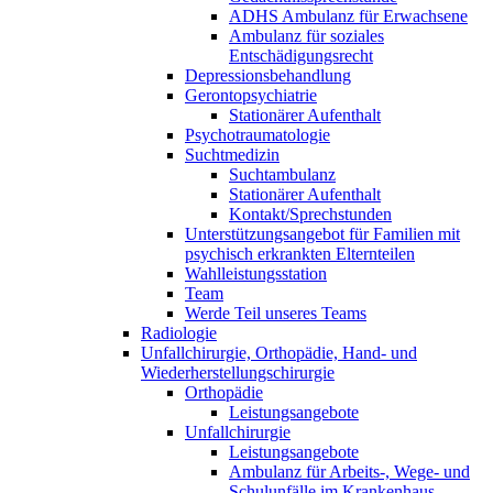
ADHS Ambulanz für Erwachsene
Ambulanz für soziales
Entschädigungsrecht
Depressionsbehandlung
Gerontopsychiatrie
Stationärer Aufenthalt
Psychotraumatologie
Suchtmedizin
Suchtambulanz
Stationärer Aufenthalt
Kontakt/Sprechstunden
Unterstützungsangebot für Familien mit
psychisch erkrankten Elternteilen
Wahlleistungsstation
Team
Werde Teil unseres Teams
Radiologie
Unfallchirurgie, Orthopädie, Hand- und
Wiederherstellungschirurgie
Orthopädie
Leistungsangebote
Unfallchirurgie
Leistungsangebote
Ambulanz für Arbeits-, Wege- und
Schulunfälle im Krankenhaus