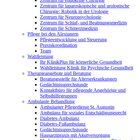
Zentrum für endokrine Chirurgie
Zentrum für laparoskopische und urologische
Chirurgie: Robotik in der Urologie
Zentrum für Neuropsychologie
Zentrum für Schlaf- und Beatmungsmedizin
Zentrum für Schmerzmedizin
Pflege bei den Alexianern
Pflegeentwicklung und Steuerung
Praxiskoordination
Team
Wahlleistung
Ihr KlinikPlus für körperliche Gesundheit
Wahlleistung Klinik für Psychische Gesundheit
Therapieangebote und Beratung
Beratungsstelle für Alterserkrankungen
Gedächtnissprechstunde
Kontaktbüro für pflegende Angehörige und
Selbsthilfegruppen
Ambulante Behandlung
Ambulanter Pflegedienst St. Augustin
Ambulanz für soziales Entschädigungsrecht
Diabetes-Ambulanz
Diabetes-Fußambulanz
Gedächtnissprechstunde
Hausarztpraxis mit Akutversorgung