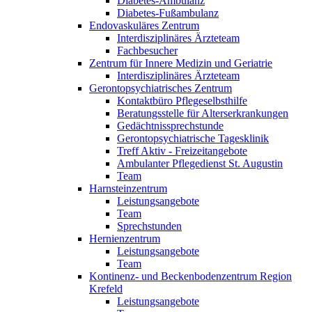
Diabetes-Ambulanz
Diabetes-Fußambulanz
Endovaskuläres Zentrum
Interdisziplinäres Ärzteteam
Fachbesucher
Zentrum für Innere Medizin und Geriatrie
Interdisziplinäres Ärzteteam
Gerontopsychiatrisches Zentrum
Kontaktbüro Pflegeselbsthilfe
Beratungsstelle für Alterserkrankungen
Gedächtnissprechstunde
Gerontopsychiatrische Tagesklinik
Treff Aktiv - Freizeitangebote
Ambulanter Pflegedienst St. Augustin
Team
Harnsteinzentrum
Leistungsangebote
Team
Sprechstunden
Hernienzentrum
Leistungsangebote
Team
Kontinenz- und Beckenbodenzentrum Region
Krefeld
Leistungsangebote