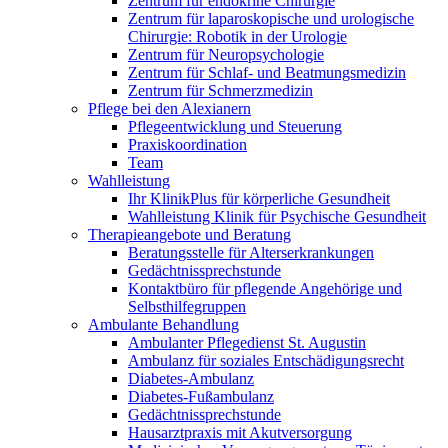
Zentrum für endokrine Chirurgie
Zentrum für laparoskopische und urologische
Chirurgie: Robotik in der Urologie
Zentrum für Neuropsychologie
Zentrum für Schlaf- und Beatmungsmedizin
Zentrum für Schmerzmedizin
Pflege bei den Alexianern
Pflegeentwicklung und Steuerung
Praxiskoordination
Team
Wahlleistung
Ihr KlinikPlus für körperliche Gesundheit
Wahlleistung Klinik für Psychische Gesundheit
Therapieangebote und Beratung
Beratungsstelle für Alterserkrankungen
Gedächtnissprechstunde
Kontaktbüro für pflegende Angehörige und
Selbsthilfegruppen
Ambulante Behandlung
Ambulanter Pflegedienst St. Augustin
Ambulanz für soziales Entschädigungsrecht
Diabetes-Ambulanz
Diabetes-Fußambulanz
Gedächtnissprechstunde
Hausarztpraxis mit Akutversorgung