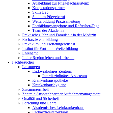
Ausbildung zur Pflegefachassistenz
Kooperationspartner
Skills Lab
Studium Pflegeberuf
Weiterbildung Praxisanleitung
Fortbildungsangebote und Refresher-Tage
Team der Akademie
Praktisches Jahr und Famulatur in der Medizin
Facharztweiterbildung
Praktikum und Freiwilligendienst
Institut für Fort- und Weiterbildung
Ehrenamt
In der Region leben und arbeiten
Fachbesucher
Leistungen
Endovaskuläres Zentrum
Interdisziplinäres Ärzteteam
Krankenhausapotheke
Krankenhaushygiene
Zusammenarbeit
Zentrale Ansprechpartner Aufnahmemanagement
Qualität und Sicherheit
Forschung und Lehre
Akademisches Lehrkrankenhaus
Facharztweiterbildung