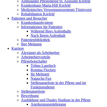
Ambulanter Pflegedienst St. Augustin Krefeld
Krankenhaus Maria-Hilf Krefeld
Medizinisches Versorgungszentrum Tönisvorst
Rehabilitation Krefeld
Patienten und Besucher
Krankenhaushygiene
Informationen für Patienten
Während Ihres Aufenthalts
Nach Ihrem Aufenthalt
Patientenbibliothek
Ihre Meinung
Karriere
Alexianer als Arbeitgeber
Arbeitgebervorteile
Pflegebotschafter
Tobias Lauritsch
Romina Flocken
Ilir Mehmeti
Natascha Fux
Stellenangebote in der Pflege und im
Funktionsdienst
Stellenangebote
Bewerbung
Ausbildung und Duales Studium in der Pflege
Anerkennungslehrgang