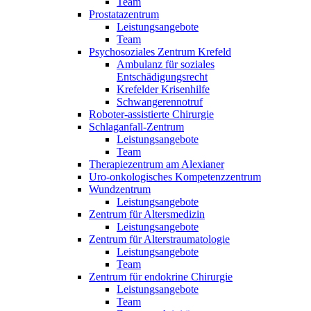
Team
Prostatazentrum
Leistungsangebote
Team
Psychosoziales Zentrum Krefeld
Ambulanz für soziales
Entschädigungsrecht
Krefelder Krisenhilfe
Schwangerennotruf
Roboter-assistierte Chirurgie
Schlaganfall-Zentrum
Leistungsangebote
Team
Therapiezentrum am Alexianer
Uro-onkologisches Kompetenzzentrum
Wundzentrum
Leistungsangebote
Zentrum für Altersmedizin
Leistungsangebote
Zentrum für Alterstraumatologie
Leistungsangebote
Team
Zentrum für endokrine Chirurgie
Leistungsangebote
Team