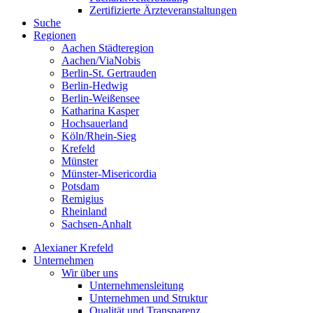
Zertifizierte Ärzteveranstaltungen
Suche
Regionen
Aachen Städteregion
Aachen/ViaNobis
Berlin-St. Gertrauden
Berlin-Hedwig
Berlin-Weißensee
Katharina Kasper
Hochsauerland
Köln/Rhein-Sieg
Krefeld
Münster
Münster-Misericordia
Potsdam
Remigius
Rheinland
Sachsen-Anhalt
Alexianer Krefeld
Unternehmen
Wir über uns
Unternehmensleitung
Unternehmen und Struktur
Qualität und Transparenz