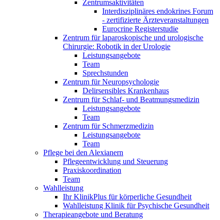
Zentrumsaktivitäten
Interdisziplinäres endokrines Forum
- zertifizierte Ärzteveranstaltungen
Eurocrine Registerstudie
Zentrum für laparoskopische und urologische
Chirurgie: Robotik in der Urologie
Leistungsangebote
Team
Sprechstunden
Zentrum für Neuropsychologie
Delirsensibles Krankenhaus
Zentrum für Schlaf- und Beatmungsmedizin
Leistungsangebote
Team
Zentrum für Schmerzmedizin
Leistungsangebote
Team
Pflege bei den Alexianern
Pflegeentwicklung und Steuerung
Praxiskoordination
Team
Wahlleistung
Ihr KlinikPlus für körperliche Gesundheit
Wahlleistung Klinik für Psychische Gesundheit
Therapieangebote und Beratung