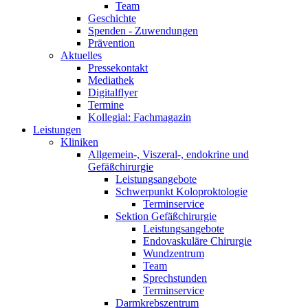
Team
Geschichte
Spenden - Zuwendungen
Prävention
Aktuelles
Pressekontakt
Mediathek
Digitalflyer
Termine
Kollegial: Fachmagazin
Leistungen
Kliniken
Allgemein-, Viszeral-, endokrine und
Gefäßchirurgie
Leistungsangebote
Schwerpunkt Koloproktologie
Terminservice
Sektion Gefäßchirurgie
Leistungsangebote
Endovaskuläre Chirurgie
Wundzentrum
Team
Sprechstunden
Terminservice
Darmkrebszentrum