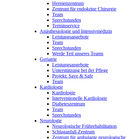
Hernienzentrum
Zentrum für endokrine Chirurgie
Team
Sprechstunden
Terminservice
Anästhesiologie und Intensivmedizin
Leistungsangebote
Team
Sprechstunden
Werde Teil unseres Teams
Geriatrie
Leistungsangebote
Unterstützung bei der Pflege
Projekt: Save & Safe
Team
Kardiologie
Kardiologie
Interventionelle Kardiologie
Diabeteszentrum
Team
Sprechstunden
Neurologie
Neurologische Frührehabilitation
Schlaganfall-Zentrum
Zentrum für ambulante neurologische