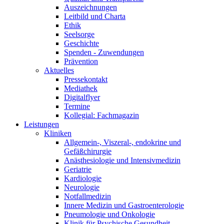
Auszeichnungen
Leitbild und Charta
Ethik
Seelsorge
Geschichte
Spenden - Zuwendungen
Prävention
Aktuelles
Pressekontakt
Mediathek
Digitalflyer
Termine
Kollegial: Fachmagazin
Leistungen
Kliniken
Allgemein-, Viszeral-, endokrine und
Gefäßchirurgie
Anästhesiologie und Intensivmedizin
Geriatrie
Kardiologie
Neurologie
Notfallmedizin
Innere Medizin und Gastroenterologie
Pneumologie und Onkologie
Klinik für Psychische Gesundheit