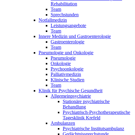
Rehabilitation
Team
Sprechstunden
Notfallmedizin
Leistungsangebote
Team
Innere Medizin und Gastroenterologie
Gastroenterologie
Team
Pneumologie und Onkologie
Pneumologie
Onkologie
Psychoonkologie
Palliativmedizin
Klinische Studien
Team
Klinik für Psychische Gesundheit
Allgemeinpsychiatrie
Stationäre psychiatrische
Behandlung
Psychiatrisch-Psychotherapeutische
Tagesklinik Krefeld
Ambulanzen
Psychiatrische Institutsambulanz
Gedächtnissprechstunde