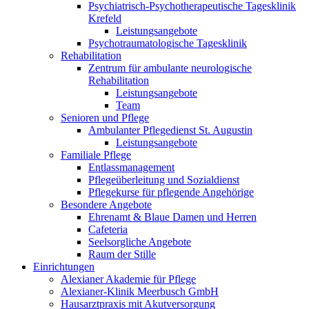
Psychiatrisch-Psychotherapeutische Tagesklinik
Krefeld
Leistungsangebote
Psychotraumatologische Tagesklinik
Rehabilitation
Zentrum für ambulante neurologische
Rehabilitation
Leistungsangebote
Team
Senioren und Pflege
Ambulanter Pflegedienst St. Augustin
Leistungsangebote
Familiale Pflege
Entlassmanagement
Pflegeüberleitung und Sozialdienst
Pflegekurse für pflegende Angehörige
Besondere Angebote
Ehrenamt & Blaue Damen und Herren
Cafeteria
Seelsorgliche Angebote
Raum der Stille
Einrichtungen
Alexianer Akademie für Pflege
Alexianer-Klinik Meerbusch GmbH
Hausarztpraxis mit Akutversorgung