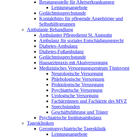
Beratungsstelle für Alterserkrankungen
Leistungsangebote
Gedächtnissprechstunde
Kontaktbüro für pflegende Angehörige und
Selbsthilfegruppen
Ambulante Behandlung
Ambulanter Pflegedienst St. Augustin
Ambulanz für soziales Entschädigungsrecht
Diabetes-Ambulanz
Diabetes-Fußambulanz
Gedächtnissprechstunde
Hausarztpraxis mit Akutversorgung
Medizinisches Versorgungszentrum Tönisvorst
Neurologische Versorgung
Phlebologische Versorgung
Proktologische Versorgung
Psychiatrische Versorgung
Urologische Versorgung
Fachärztinnen und Fachärzte des MVZ
Sprechstunden
Geschäftsführung und Träger
Psychiatrische Institutsambulanz
Tageskliniken
Gerontopsychiatrische Tagesklinik
Leistungsangebote