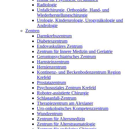
Radiologie
Unfallchirurgie, Orthopädie, Hand- und
Wiederherstellungschirurgie
Urologie, Kinderurologie, Urogynäkologie und
Andrologie
Zentren
Darmkrebszentrum
Diabeteszentrum
Endovaskuläres Zentrum
Zentrum für Innere Medizin und Geriatrie
Gerontopsychiatrisches Zentrum
Harnsteinzentrum
Hernienzentrum
Kontinenz- und Beckenbodenzentrum Region
Krefeld
Prostatazentrum
Psychosoziales Zentrum Krefeld
Roboter-assistierte Chirurgie
Schlaganfall-Zentrum
Therapiezentrum am Alexianer
Uro-onkologisches Kompetenzzentrum
Wundzentrum
Zentrum für Altersmedizin
Zentrum für Alterstraumatologie