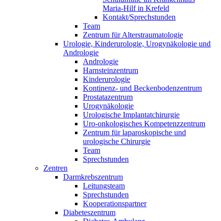
Maria-Hilf in Krefeld
Kontakt/Sprechstunden
Team
Zentrum für Alterstraumatologie
Urologie, Kinderurologie, Urogynäkologie und
Andrologie
Andrologie
Harnsteinzentrum
Kinderurologie
Kontinenz- und Beckenbodenzentrum
Prostatazentrum
Urogynäkologie
Urologische Implantatchirurgie
Uro-onkologisches Kompetenzzentrum
Zentrum für laparoskopische und
urologische Chirurgie
Team
Sprechstunden
Zentren
Darmkrebszentrum
Leitungsteam
Sprechstunden
Kooperationspartner
Diabeteszentrum