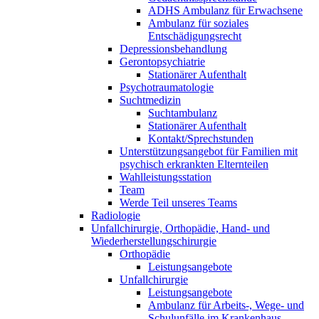
ADHS Ambulanz für Erwachsene
Ambulanz für soziales
Entschädigungsrecht
Depressionsbehandlung
Gerontopsychiatrie
Stationärer Aufenthalt
Psychotraumatologie
Suchtmedizin
Suchtambulanz
Stationärer Aufenthalt
Kontakt/Sprechstunden
Unterstützungsangebot für Familien mit
psychisch erkrankten Elternteilen
Wahlleistungsstation
Team
Werde Teil unseres Teams
Radiologie
Unfallchirurgie, Orthopädie, Hand- und
Wiederherstellungschirurgie
Orthopädie
Leistungsangebote
Unfallchirurgie
Leistungsangebote
Ambulanz für Arbeits-, Wege- und
Schulunfälle im Krankenhaus