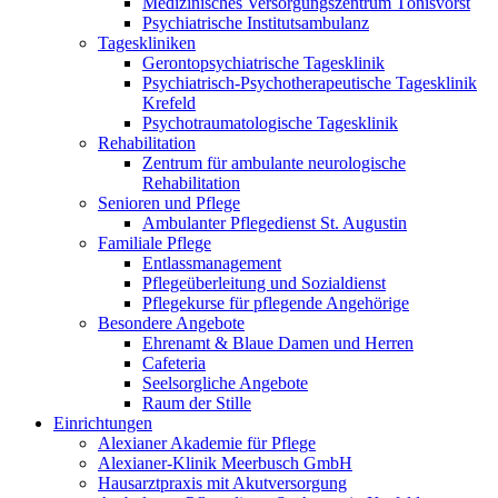
Medizinisches Versorgungszentrum Tönisvorst
Psychiatrische Institutsambulanz
Tageskliniken
Gerontopsychiatrische Tagesklinik
Psychiatrisch-Psychotherapeutische Tagesklinik
Krefeld
Psychotraumatologische Tagesklinik
Rehabilitation
Zentrum für ambulante neurologische
Rehabilitation
Senioren und Pflege
Ambulanter Pflegedienst St. Augustin
Familiale Pflege
Entlassmanagement
Pflegeüberleitung und Sozialdienst
Pflegekurse für pflegende Angehörige
Besondere Angebote
Ehrenamt & Blaue Damen und Herren
Cafeteria
Seelsorgliche Angebote
Raum der Stille
Einrichtungen
Alexianer Akademie für Pflege
Alexianer-Klinik Meerbusch GmbH
Hausarztpraxis mit Akutversorgung