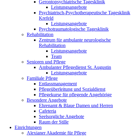
Gerontopsychiatrische Tagesklinik
Leistungsangebote
Psychiatrisch-Psychotherapeutische Tagesklinik
Krefeld
Leistungsangebote
Psychotraumatologische Tagesklinik
Rehabilitation
Zentrum für ambulante neurologische
Rehabilitation
Leistungsangebote
Team
Senioren und Pflege
Ambulanter Pflegedienst St. Augustin
Leistungsangebote
Familiale Pflege
Entlassmanagement
Pflegeüberleitung und Sozialdienst
Pflegekurse für pflegende Angehörige
Besondere Angebote
Ehrenamt & Blaue Damen und Herren
Cafeteria
Seelsorgliche Angebote
Raum der Stille
Einrichtungen
Alexianer Akademie für Pflege