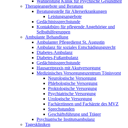
Wahlleistung Klinik für Psychische Gesundheit
Therapieangebote und Beratung
Beratungsstelle für Alterserkrankungen
Leistungsangebote
Gedächtnissprechstunde
Kontaktbüro für pflegende Angehörige und
Selbsthilfegruppen
Ambulante Behandlung
Ambulanter Pflegedienst St. Augustin
Ambulanz für soziales Entschädigungsrecht
Diabetes-Ambulanz
Diabetes-Fußambulanz
Gedächtnissprechstunde
Hausarztpraxis mit Akutversorgung
Medizinisches Versorgungszentrum Tönisvorst
Neurologische Versorgung
Phlebologische Versorgung
Proktologische Versorgung
Psychiatrische Versorgung
Urologische Versorgung
Fachärztinnen und Fachärzte des MVZ
Sprechstunden
Geschäftsführung und Träger
Psychiatrische Institutsambulanz
Tageskliniken