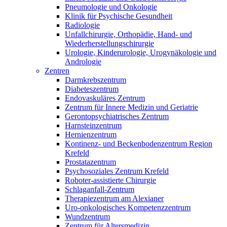
Pneumologie und Onkologie
Klinik für Psychische Gesundheit
Radiologie
Unfallchirurgie, Orthopädie, Hand- und
Wiederherstellungschirurgie
Urologie, Kinderurologie, Urogynäkologie und
Andrologie
Zentren
Darmkrebszentrum
Diabeteszentrum
Endovaskuläres Zentrum
Zentrum für Innere Medizin und Geriatrie
Gerontopsychiatrisches Zentrum
Harnsteinzentrum
Hernienzentrum
Kontinenz- und Beckenbodenzentrum Region
Krefeld
Prostatazentrum
Psychosoziales Zentrum Krefeld
Roboter-assistierte Chirurgie
Schlaganfall-Zentrum
Therapiezentrum am Alexianer
Uro-onkologisches Kompetenzzentrum
Wundzentrum
Zentrum für Altersmedizin