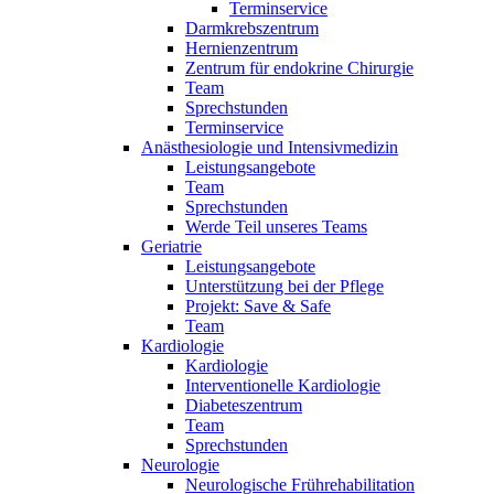
Terminservice
Darmkrebszentrum
Hernienzentrum
Zentrum für endokrine Chirurgie
Team
Sprechstunden
Terminservice
Anästhesiologie und Intensivmedizin
Leistungsangebote
Team
Sprechstunden
Werde Teil unseres Teams
Geriatrie
Leistungsangebote
Unterstützung bei der Pflege
Projekt: Save & Safe
Team
Kardiologie
Kardiologie
Interventionelle Kardiologie
Diabeteszentrum
Team
Sprechstunden
Neurologie
Neurologische Frührehabilitation