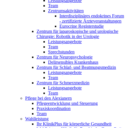
Leistungsangebote
Team
Zentrumsaktivitäten
Interdisziplinäres endokrines Forum
- zertifizierte Ärzteveranstaltungen
Eurocrine Registerstudie
Zentrum für laparoskopische und urologische
Chirurgie: Robotik in der Urologie
Leistungsangebote
Team
Sprechstunden
Zentrum für Neuropsychologie
Delirsensibles Krankenhaus
Zentrum für Schlaf- und Beatmungsmedizin
Leistungsangebote
Team
Zentrum für Schmerzmedizin
Leistungsangebote
Team
Pflege bei den Alexianern
Pflegeentwicklung und Steuerung
Praxiskoordination
Team
Wahlleistung
Ihr KlinikPlus für körperliche Gesundheit