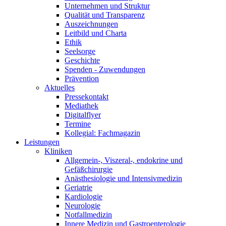
Unternehmen und Struktur
Qualität und Transparenz
Auszeichnungen
Leitbild und Charta
Ethik
Seelsorge
Geschichte
Spenden - Zuwendungen
Prävention
Aktuelles
Pressekontakt
Mediathek
Digitalflyer
Termine
Kollegial: Fachmagazin
Leistungen
Kliniken
Allgemein-, Viszeral-, endokrine und
Gefäßchirurgie
Anästhesiologie und Intensivmedizin
Geriatrie
Kardiologie
Neurologie
Notfallmedizin
Innere Medizin und Gastroenterologie