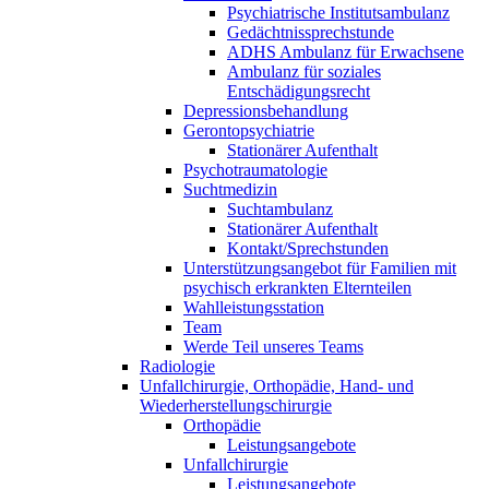
Psychiatrische Institutsambulanz
Gedächtnissprechstunde
ADHS Ambulanz für Erwachsene
Ambulanz für soziales
Entschädigungsrecht
Depressionsbehandlung
Gerontopsychiatrie
Stationärer Aufenthalt
Psychotraumatologie
Suchtmedizin
Suchtambulanz
Stationärer Aufenthalt
Kontakt/Sprechstunden
Unterstützungsangebot für Familien mit
psychisch erkrankten Elternteilen
Wahlleistungsstation
Team
Werde Teil unseres Teams
Radiologie
Unfallchirurgie, Orthopädie, Hand- und
Wiederherstellungschirurgie
Orthopädie
Leistungsangebote
Unfallchirurgie
Leistungsangebote