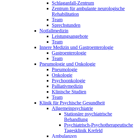
Schlaganfall-Zentrum
Zentrum für ambulante neurologische
Rehabilitation
Team
Sprechstunden
Notfallmedizin
Leistungsangebote
Team
Innere Medizin und Gastroenterologie
Gastroenterologie
Team
Pneumologie und Onkologie
Pneumologie
Onkologie
Psychoonkologie
Palliativmedizin
Klinische Studien
Team
Klinik für Psychische Gesundheit
Allgemeinpsychiatrie
Stationäre psychiatrische
Behandlung
Psychiatrisch-Psychotherapeutische
Tagesklinik Krefeld
Ambulanzen