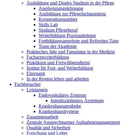
Ausbildung und Duales Studium in der Pflege
Anerkennungslehrgang
Ausbildung zur Pflegefachassistenz
Kooperationspartner
Skills Lab
Studium Pflegeberuf
Weiterbildung Praxisanleitung
Fortbildungsangebote und Refresher-Tage
Team der Akademie
Praktisches Jahr und Famulatur in der Medizin
Facharztweiterbildung
Praktikum und Freiwilligendienst
Institut für Fort- und Weiterbildung
Ehrenamt
In der Region leben und arbeiten
Fachbesucher
Leistungen
Endovaskuläres Zentrum
Interdisziplinäres Ärzteteam
Krankenhausapotheke
Krankenhaushygiene
Zusammenarbeit
Zentrale Ansprechpartner Aufnahmemanagement
Qualität und Sicherheit
Forschung und Lehre