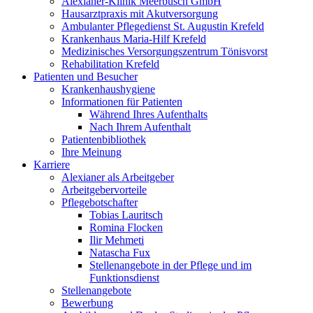
Alexianer-Klinik Meerbusch GmbH
Hausarztpraxis mit Akutversorgung
Ambulanter Pflegedienst St. Augustin Krefeld
Krankenhaus Maria-Hilf Krefeld
Medizinisches Versorgungszentrum Tönisvorst
Rehabilitation Krefeld
Patienten und Besucher
Krankenhaushygiene
Informationen für Patienten
Während Ihres Aufenthalts
Nach Ihrem Aufenthalt
Patientenbibliothek
Ihre Meinung
Karriere
Alexianer als Arbeitgeber
Arbeitgebervorteile
Pflegebotschafter
Tobias Lauritsch
Romina Flocken
Ilir Mehmeti
Natascha Fux
Stellenangebote in der Pflege und im
Funktionsdienst
Stellenangebote
Bewerbung