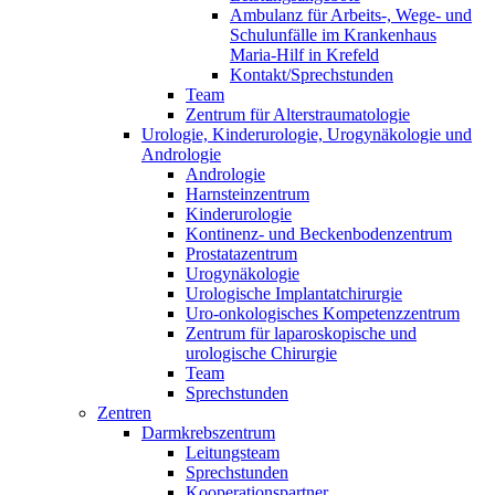
Ambulanz für Arbeits-, Wege- und
Schulunfälle im Krankenhaus
Maria-Hilf in Krefeld
Kontakt/Sprechstunden
Team
Zentrum für Alterstraumatologie
Urologie, Kinderurologie, Urogynäkologie und
Andrologie
Andrologie
Harnsteinzentrum
Kinderurologie
Kontinenz- und Beckenbodenzentrum
Prostatazentrum
Urogynäkologie
Urologische Implantatchirurgie
Uro-onkologisches Kompetenzzentrum
Zentrum für laparoskopische und
urologische Chirurgie
Team
Sprechstunden
Zentren
Darmkrebszentrum
Leitungsteam
Sprechstunden
Kooperationspartner