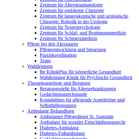
Zentrum für Alterstraumatologie
Zentrum für endokrine Chirurgie
Zentrum für laparoskopische und urologische
Chirurgie: Robotik in der Urologie
Zentrum für Neuropsychologie
Zentrum für Schlaf- und Beatmungsmedizin
Zentrum für Schmerzmedizin
Pflege bei den Alexianern
Pflegeentwicklung und Steuerung
Praxiskoordination
Team
Wahlleistung
Ihr KlinikPlus für körperliche Gesundheit
Wahlleistung Klinik für Psychische Gesundheit
Therapieangebote und Beratung
Beratungsstelle für Alterserkrankungen
Gedächtnissprechstunde
Kontaktbüro für pflegende Angehörige und
Selbsthilfegruppen
Ambulante Behandlung
Ambulanter Pflegedienst St. Augustin
Ambulanz für soziales Entschädigungsrecht
Diabetes-Ambulanz
Diabetes-Fußambulanz
Gedächtnissprechstunde