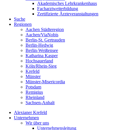
Akademisches Lehrkrankenhaus
Facharztweiterbildung
Zertifizierte Ärzteveranstaltungen
Suche
Regionen
Aachen Städteregion
Aachen/ViaNobis
Berlin-St. Gertrauden
Berlin-Hedwig
Berlin-Weißensee
Katharina Kasper
Hochsauerland
Köln/Rhein-Sieg
Krefeld
Münster
Münster-Misericordia
Potsdam
Remigius
Rheinland
Sachsen-Anhalt
Alexianer Krefeld
Unternehmen
Wir über uns
Unternehmensleitung