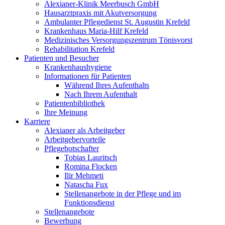
Alexianer-Klinik Meerbusch GmbH
Hausarztpraxis mit Akutversorgung
Ambulanter Pflegedienst St. Augustin Krefeld
Krankenhaus Maria-Hilf Krefeld
Medizinisches Versorgungszentrum Tönisvorst
Rehabilitation Krefeld
Patienten und Besucher
Krankenhaushygiene
Informationen für Patienten
Während Ihres Aufenthalts
Nach Ihrem Aufenthalt
Patientenbibliothek
Ihre Meinung
Karriere
Alexianer als Arbeitgeber
Arbeitgebervorteile
Pflegebotschafter
Tobias Lauritsch
Romina Flocken
Ilir Mehmeti
Natascha Fux
Stellenangebote in der Pflege und im
Funktionsdienst
Stellenangebote
Bewerbung