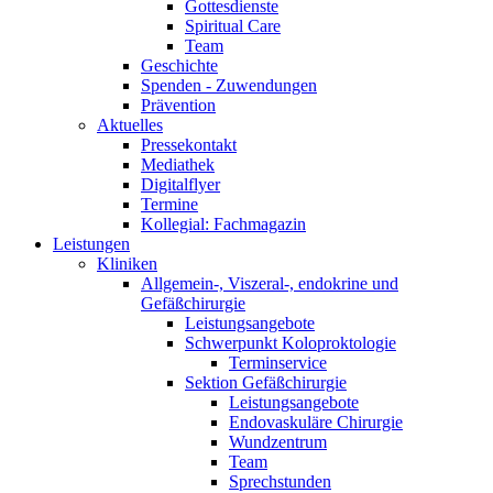
Gottesdienste
Spiritual Care
Team
Geschichte
Spenden - Zuwendungen
Prävention
Aktuelles
Pressekontakt
Mediathek
Digitalflyer
Termine
Kollegial: Fachmagazin
Leistungen
Kliniken
Allgemein-, Viszeral-, endokrine und
Gefäßchirurgie
Leistungsangebote
Schwerpunkt Koloproktologie
Terminservice
Sektion Gefäßchirurgie
Leistungsangebote
Endovaskuläre Chirurgie
Wundzentrum
Team
Sprechstunden