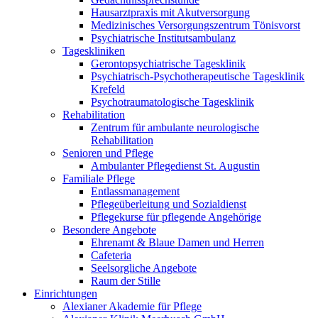
Hausarztpraxis mit Akutversorgung
Medizinisches Versorgungszentrum Tönisvorst
Psychiatrische Institutsambulanz
Tageskliniken
Gerontopsychiatrische Tagesklinik
Psychiatrisch-Psychotherapeutische Tagesklinik
Krefeld
Psychotraumatologische Tagesklinik
Rehabilitation
Zentrum für ambulante neurologische
Rehabilitation
Senioren und Pflege
Ambulanter Pflegedienst St. Augustin
Familiale Pflege
Entlassmanagement
Pflegeüberleitung und Sozialdienst
Pflegekurse für pflegende Angehörige
Besondere Angebote
Ehrenamt & Blaue Damen und Herren
Cafeteria
Seelsorgliche Angebote
Raum der Stille
Einrichtungen
Alexianer Akademie für Pflege