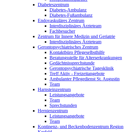
Diabeteszentrum
Diabetes-Ambulanz
Diabetes-Fußambulanz
Endovaskuläres Zentrum
Interdisziplinäres Ärzteteam
Fachbesucher
Zentrum für Innere Medizin und Geriatrie
Interdisziplinäres Ärzteteam
Gerontopsychiatrisches Zentrum
Kontaktbüro Pflegeselbsthilfe
Beratungsstelle für Alterserkrankungen
Gedächtnissprechstunde
Gerontopsychiatrische Tagesklinik
Treff Aktiv - Freizeitangebote
Ambulanter Pflegedienst St. Augustin
Team
Harnsteinzentrum
Leistungsangebote
Team
Sprechstunden
Hernienzentrum
Leistungsangebote
Team
Kontinenz- und Beckenbodenzentrum Region
Krefeld