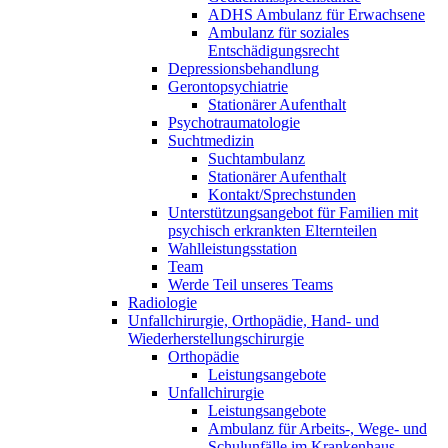
ADHS Ambulanz für Erwachsene
Ambulanz für soziales
Entschädigungsrecht
Depressionsbehandlung
Gerontopsychiatrie
Stationärer Aufenthalt
Psychotraumatologie
Suchtmedizin
Suchtambulanz
Stationärer Aufenthalt
Kontakt/Sprechstunden
Unterstützungsangebot für Familien mit
psychisch erkrankten Elternteilen
Wahlleistungsstation
Team
Werde Teil unseres Teams
Radiologie
Unfallchirurgie, Orthopädie, Hand- und
Wiederherstellungschirurgie
Orthopädie
Leistungsangebote
Unfallchirurgie
Leistungsangebote
Ambulanz für Arbeits-, Wege- und
Schulunfälle im Krankenhaus