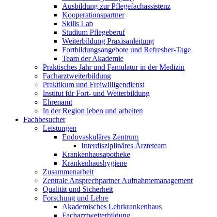
Ausbildung zur Pflegefachassistenz
Kooperationspartner
Skills Lab
Studium Pflegeberuf
Weiterbildung Praxisanleitung
Fortbildungsangebote und Refresher-Tage
Team der Akademie
Praktisches Jahr und Famulatur in der Medizin
Facharztweiterbildung
Praktikum und Freiwilligendienst
Institut für Fort- und Weiterbildung
Ehrenamt
In der Region leben und arbeiten
Fachbesucher
Leistungen
Endovaskuläres Zentrum
Interdisziplinäres Ärzteteam
Krankenhausapotheke
Krankenhaushygiene
Zusammenarbeit
Zentrale Ansprechpartner Aufnahmemanagement
Qualität und Sicherheit
Forschung und Lehre
Akademisches Lehrkrankenhaus
Facharztweiterbildung