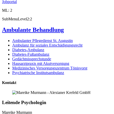
Jobportal
ML: 2
SubMenuLevel2:2
Ambulante Behandlung
Ambulanter Pflegedienst St. Augustin
Ambulanz für soziales Entschädigungsrecht
Diabetes-Ambulanz
Diabetes-Fußambulanz
Gedächtnissprechstunde
Hausarztpraxis mit Akutversorgung
Medizinisches Versorgungszentrum Tönisvorst
Psychiatrische Institutsambulanz
Kontakt
Leitende Psychologin
Mareike Murmann