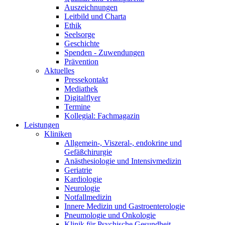
Auszeichnungen
Leitbild und Charta
Ethik
Seelsorge
Geschichte
Spenden - Zuwendungen
Prävention
Aktuelles
Pressekontakt
Mediathek
Digitalflyer
Termine
Kollegial: Fachmagazin
Leistungen
Kliniken
Allgemein-, Viszeral-, endokrine und
Gefäßchirurgie
Anästhesiologie und Intensivmedizin
Geriatrie
Kardiologie
Neurologie
Notfallmedizin
Innere Medizin und Gastroenterologie
Pneumologie und Onkologie
Klinik für Psychische Gesundheit