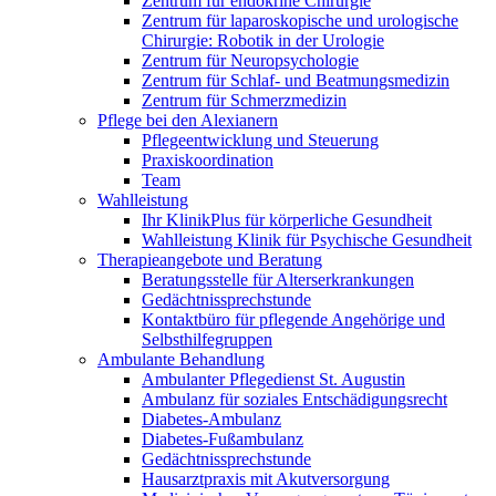
Zentrum für endokrine Chirurgie
Zentrum für laparoskopische und urologische
Chirurgie: Robotik in der Urologie
Zentrum für Neuropsychologie
Zentrum für Schlaf- und Beatmungsmedizin
Zentrum für Schmerzmedizin
Pflege bei den Alexianern
Pflegeentwicklung und Steuerung
Praxiskoordination
Team
Wahlleistung
Ihr KlinikPlus für körperliche Gesundheit
Wahlleistung Klinik für Psychische Gesundheit
Therapieangebote und Beratung
Beratungsstelle für Alterserkrankungen
Gedächtnissprechstunde
Kontaktbüro für pflegende Angehörige und
Selbsthilfegruppen
Ambulante Behandlung
Ambulanter Pflegedienst St. Augustin
Ambulanz für soziales Entschädigungsrecht
Diabetes-Ambulanz
Diabetes-Fußambulanz
Gedächtnissprechstunde
Hausarztpraxis mit Akutversorgung