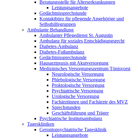
Beratungsstelle für Alterserkrankungen
Leistungsangebote
Gedächtnissprechstunde
Kontaktbüro für pflegende Angehörige und
Selbsthilfegruppen
Ambulante Behandlung
Ambulanter Pflegedienst St. Augustin
Ambulanz für soziales Entschädigungsrecht
Diabetes-Ambulanz
Diabetes-Fußambulanz
Gedächtnissprechstunde
Hausarztpraxis mit Akutversorgung
Medizinisches Versorgungszentrum Tönisvorst
Neurologische Versorgung
Phlebologische Versorgung
Proktologische Versorgung
Psychiatrische Versorgung
Urologische Versorgung
Fachärztinnen und Fachärzte des MVZ
Sprechstunden
Geschäftsführung und Träger
Psychiatrische Institutsambulanz
Tageskliniken
Gerontopsychiatrische Tagesklinik
Leistungsangebote