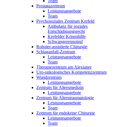
Team
Prostatazentrum
Leistungsangebote
Team
Psychosoziales Zentrum Krefeld
Ambulanz für soziales
Entschädigungsrecht
Krefelder Krisenhilfe
Schwangerennotruf
Roboter-assistierte Chirurgie
Schlaganfall-Zentrum
Leistungsangebote
Team
Therapiezentrum am Alexianer
Uro-onkologisches Kompetenzzentrum
Wundzentrum
Leistungsangebote
Zentrum für Altersmedizin
Leistungsangebote
Zentrum für Alterstraumatologie
Leistungsangebote
Team
Zentrum für endokrine Chirurgie
Leistungsangebote
Team