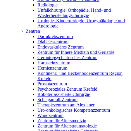
Radiologie
Unfallchirurgie, Orthopädie, Hand- und
Wiederherstellungschirurgie
Urologie, Kinderurologie, Urogynäkologie und
Andrologie
Zentren
Darmkrebszentrum
Diabeteszentrum
Endovaskuläres Zentrum
Zentrum für Innere Medizin und Geriatrie
Gerontopsychiatrisches Zentrum
Harnsteinzentrum
Hernienzentrum
Kontinenz- und Beckenbodenzentrum Region
Krefeld
Prostatazentrum
Psychosoziales Zentrum Krefeld
Roboter-assistierte Chirurgie
Schlaganfall-Zentrum
Therapiezentrum am Alexianer
Uro-onkologisches Kompetenzzentrum
Wundzentrum
Zentrum für Altersmedizin
Zentrum für Alterstraumatologie