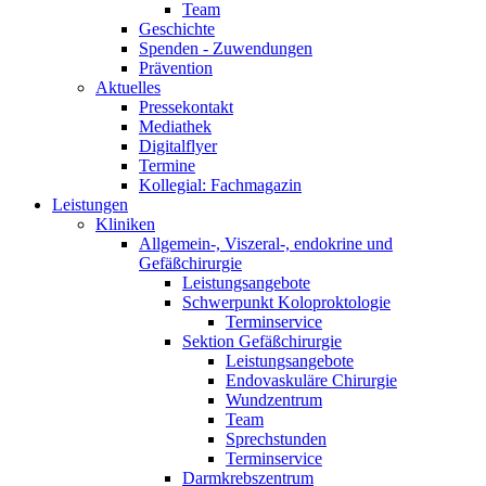
Team
Geschichte
Spenden - Zuwendungen
Prävention
Aktuelles
Pressekontakt
Mediathek
Digitalflyer
Termine
Kollegial: Fachmagazin
Leistungen
Kliniken
Allgemein-, Viszeral-, endokrine und
Gefäßchirurgie
Leistungsangebote
Schwerpunkt Koloproktologie
Terminservice
Sektion Gefäßchirurgie
Leistungsangebote
Endovaskuläre Chirurgie
Wundzentrum
Team
Sprechstunden
Terminservice
Darmkrebszentrum