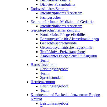
Diabetes-Ambulanz
Diabetes-Fußambulanz
Endovaskuläres Zentrum
Interdisziplinäres Ärzteteam
Fachbesucher
Zentrum für Innere Medizin und Geriatrie
Interdisziplinäres Ärzteteam
Gerontopsychiatrisches Zentrum
Kontaktbüro Pflegeselbsthilfe
Beratungsstelle für Alterserkrankungen
Gedächtnissprechstunde
Gerontopsychiatrische Tagesklinik
Treff Aktiv - Freizeitangebote
Ambulanter Pflegedienst St. Augustin
Team
Harnsteinzentrum
Leistungsangebote
Team
Sprechstunden
Hernienzentrum
Leistungsangebote
Team
Kontinenz- und Beckenbodenzentrum Region
Krefeld
Leistungsangebote