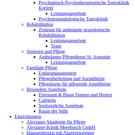
Psychiatrisch-Psychotherapeutische Tagesklinik
Krefeld
Leistungsangebote
Psychotraumatologische Tagesklinik
Rehabilitation
Zentrum für ambulante neurologische
Rehabilitation
Leistungsangebote
Team
Senioren und Pflege
Ambulanter Pflegedienst St. Augustin
Leistungsangebote
Familiale Pflege
Entlassmanagement
Pflegeüberleitung und Sozialdienst
Pflegekurse für pflegende Angehörige
Besondere Angebote
Ehrenamt & Blaue Damen und Herren
Cafeteria
Seelsorgliche Angebote
Raum der Stille
Einrichtungen
Alexianer Akademie für Pflege
Alexianer-Klinik Meerbusch GmbH
Hausarztpraxis mit Akutversorgung