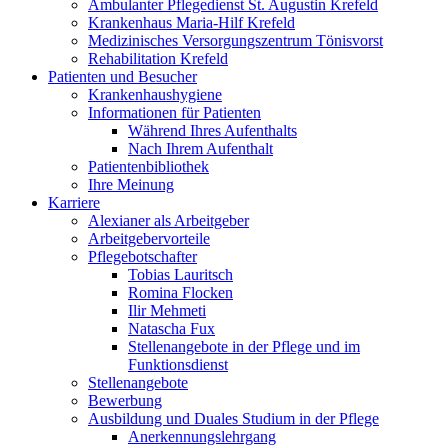
Ambulanter Pflegedienst St. Augustin Krefeld
Krankenhaus Maria-Hilf Krefeld
Medizinisches Versorgungszentrum Tönisvorst
Rehabilitation Krefeld
Patienten und Besucher
Krankenhaushygiene
Informationen für Patienten
Während Ihres Aufenthalts
Nach Ihrem Aufenthalt
Patientenbibliothek
Ihre Meinung
Karriere
Alexianer als Arbeitgeber
Arbeitgebervorteile
Pflegebotschafter
Tobias Lauritsch
Romina Flocken
Ilir Mehmeti
Natascha Fux
Stellenangebote in der Pflege und im
Funktionsdienst
Stellenangebote
Bewerbung
Ausbildung und Duales Studium in der Pflege
Anerkennungslehrgang