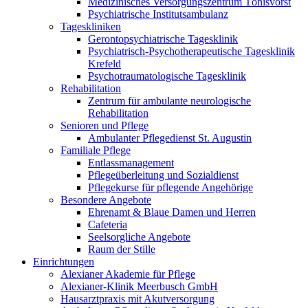
Medizinisches Versorgungszentrum Tönisvorst
Psychiatrische Institutsambulanz
Tageskliniken
Gerontopsychiatrische Tagesklinik
Psychiatrisch-Psychotherapeutische Tagesklinik
Krefeld
Psychotraumatologische Tagesklinik
Rehabilitation
Zentrum für ambulante neurologische
Rehabilitation
Senioren und Pflege
Ambulanter Pflegedienst St. Augustin
Familiale Pflege
Entlassmanagement
Pflegeüberleitung und Sozialdienst
Pflegekurse für pflegende Angehörige
Besondere Angebote
Ehrenamt & Blaue Damen und Herren
Cafeteria
Seelsorgliche Angebote
Raum der Stille
Einrichtungen
Alexianer Akademie für Pflege
Alexianer-Klinik Meerbusch GmbH
Hausarztpraxis mit Akutversorgung