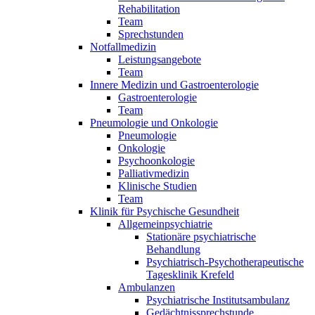
Rehabilitation
Team
Sprechstunden
Notfallmedizin
Leistungsangebote
Team
Innere Medizin und Gastroenterologie
Gastroenterologie
Team
Pneumologie und Onkologie
Pneumologie
Onkologie
Psychoonkologie
Palliativmedizin
Klinische Studien
Team
Klinik für Psychische Gesundheit
Allgemeinpsychiatrie
Stationäre psychiatrische
Behandlung
Psychiatrisch-Psychotherapeutische
Tagesklinik Krefeld
Ambulanzen
Psychiatrische Institutsambulanz
Gedächtnissprechstunde