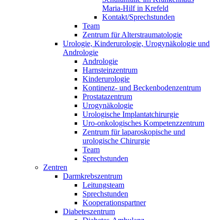
Maria-Hilf in Krefeld
Kontakt/Sprechstunden
Team
Zentrum für Alterstraumatologie
Urologie, Kinderurologie, Urogynäkologie und
Andrologie
Andrologie
Harnsteinzentrum
Kinderurologie
Kontinenz- und Beckenbodenzentrum
Prostatazentrum
Urogynäkologie
Urologische Implantatchirurgie
Uro-onkologisches Kompetenzzentrum
Zentrum für laparoskopische und
urologische Chirurgie
Team
Sprechstunden
Zentren
Darmkrebszentrum
Leitungsteam
Sprechstunden
Kooperationspartner
Diabeteszentrum