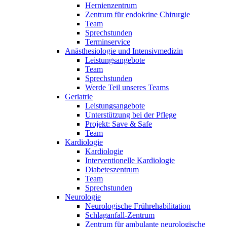
Hernienzentrum
Zentrum für endokrine Chirurgie
Team
Sprechstunden
Terminservice
Anästhesiologie und Intensivmedizin
Leistungsangebote
Team
Sprechstunden
Werde Teil unseres Teams
Geriatrie
Leistungsangebote
Unterstützung bei der Pflege
Projekt: Save & Safe
Team
Kardiologie
Kardiologie
Interventionelle Kardiologie
Diabeteszentrum
Team
Sprechstunden
Neurologie
Neurologische Frührehabilitation
Schlaganfall-Zentrum
Zentrum für ambulante neurologische