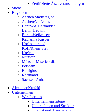
Zertifizierte Ärzteveranstaltungen
Suche
Regionen
Aachen Städteregion
Aachen/ViaNobis
Berlin-St. Gertrauden
Berlin-Hedwig
Berlin-Weißensee
Katharina Kasper
Hochsauerland
Köln/Rhein-Sieg
Krefeld
Münster
Münster-Misericordia
Potsdam
Remigius
Rheinland
Sachsen-Anhalt
Alexianer Krefeld
Unternehmen
Wir über uns
Unternehmensleitung
Unternehmen und Struktur
Qualität und Transparenz