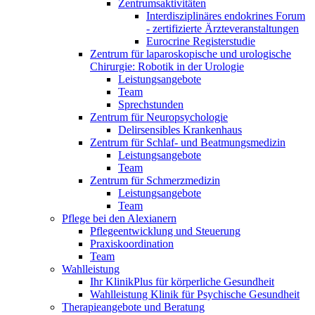
Zentrumsaktivitäten
Interdisziplinäres endokrines Forum
- zertifizierte Ärzteveranstaltungen
Eurocrine Registerstudie
Zentrum für laparoskopische und urologische
Chirurgie: Robotik in der Urologie
Leistungsangebote
Team
Sprechstunden
Zentrum für Neuropsychologie
Delirsensibles Krankenhaus
Zentrum für Schlaf- und Beatmungsmedizin
Leistungsangebote
Team
Zentrum für Schmerzmedizin
Leistungsangebote
Team
Pflege bei den Alexianern
Pflegeentwicklung und Steuerung
Praxiskoordination
Team
Wahlleistung
Ihr KlinikPlus für körperliche Gesundheit
Wahlleistung Klinik für Psychische Gesundheit
Therapieangebote und Beratung