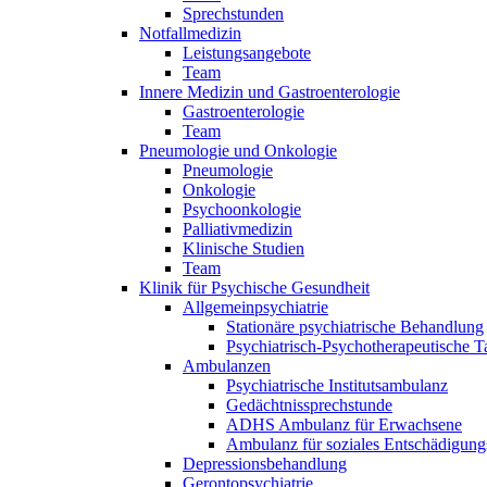
Sprechstunden
Notfallmedizin
Leistungsangebote
Team
Innere Medizin und Gastroenterologie
Gastroenterologie
Team
Pneumologie und Onkologie
Pneumologie
Onkologie
Psychoonkologie
Palliativmedizin
Klinische Studien
Team
Klinik für Psychische Gesundheit
Allgemeinpsychiatrie
Stationäre psychiatrische Behandlung
Psychiatrisch-Psychotherapeutische T
Ambulanzen
Psychiatrische Institutsambulanz
Gedächtnissprechstunde
ADHS Ambulanz für Erwachsene
Ambulanz für soziales Entschädigung
Depressionsbehandlung
Gerontopsychiatrie