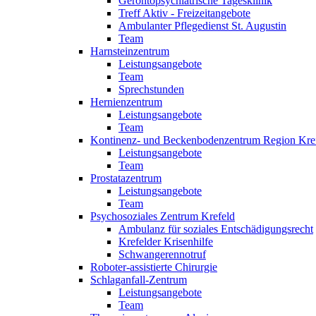
Gerontopsychiatrische Tagesklinik
Treff Aktiv - Freizeitangebote
Ambulanter Pflegedienst St. Augustin
Team
Harnsteinzentrum
Leistungsangebote
Team
Sprechstunden
Hernienzentrum
Leistungsangebote
Team
Kontinenz- und Beckenbodenzentrum Region Kre
Leistungsangebote
Team
Prostatazentrum
Leistungsangebote
Team
Psychosoziales Zentrum Krefeld
Ambulanz für soziales Entschädigungsrecht
Krefelder Krisenhilfe
Schwangerennotruf
Roboter-assistierte Chirurgie
Schlaganfall-Zentrum
Leistungsangebote
Team