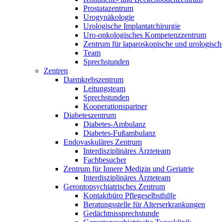
Prostatazentrum
Urogynäkologie
Urologische Implantatchirurgie
Uro-onkologisches Kompetenzzentrum
Zentrum für laparoskopische und urologisch
Team
Sprechstunden
Zentren
Darmkrebszentrum
Leitungsteam
Sprechstunden
Kooperationspartner
Diabeteszentrum
Diabetes-Ambulanz
Diabetes-Fußambulanz
Endovaskuläres Zentrum
Interdisziplinäres Ärzteteam
Fachbesucher
Zentrum für Innere Medizin und Geriatrie
Interdisziplinäres Ärzteteam
Gerontopsychiatrisches Zentrum
Kontaktbüro Pflegeselbsthilfe
Beratungsstelle für Alterserkrankungen
Gedächtnissprechstunde