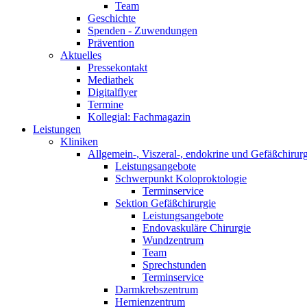
Team
Geschichte
Spenden - Zuwendungen
Prävention
Aktuelles
Pressekontakt
Mediathek
Digitalflyer
Termine
Kollegial: Fachmagazin
Leistungen
Kliniken
Allgemein-, Viszeral-, endokrine und Gefäßchirurg
Leistungsangebote
Schwerpunkt Koloproktologie
Terminservice
Sektion Gefäßchirurgie
Leistungsangebote
Endovaskuläre Chirurgie
Wundzentrum
Team
Sprechstunden
Terminservice
Darmkrebszentrum
Hernienzentrum