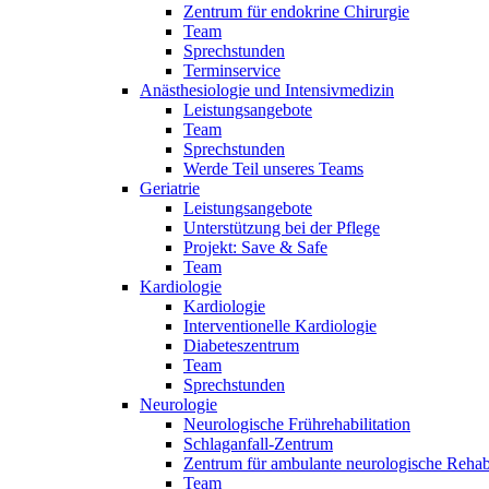
Zentrum für endokrine Chirurgie
Team
Sprechstunden
Terminservice
Anästhesiologie und Intensivmedizin
Leistungsangebote
Team
Sprechstunden
Werde Teil unseres Teams
Geriatrie
Leistungsangebote
Unterstützung bei der Pflege
Projekt: Save & Safe
Team
Kardiologie
Kardiologie
Interventionelle Kardiologie
Diabeteszentrum
Team
Sprechstunden
Neurologie
Neurologische Frührehabilitation
Schlaganfall-Zentrum
Zentrum für ambulante neurologische Rehabi
Team