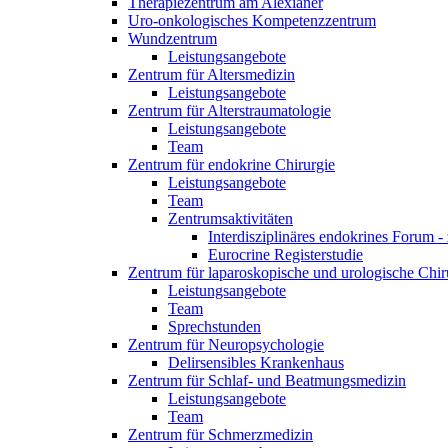
Therapiezentrum am Alexianer
Uro-onkologisches Kompetenzzentrum
Wundzentrum
Leistungsangebote
Zentrum für Altersmedizin
Leistungsangebote
Zentrum für Alterstraumatologie
Leistungsangebote
Team
Zentrum für endokrine Chirurgie
Leistungsangebote
Team
Zentrumsaktivitäten
Interdisziplinäres endokrines Forum - 
Eurocrine Registerstudie
Zentrum für laparoskopische und urologische Chiru
Leistungsangebote
Team
Sprechstunden
Zentrum für Neuropsychologie
Delirsensibles Krankenhaus
Zentrum für Schlaf- und Beatmungsmedizin
Leistungsangebote
Team
Zentrum für Schmerzmedizin