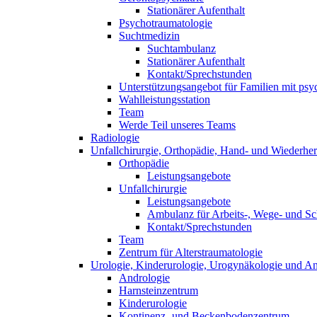
Stationärer Aufenthalt
Psychotraumatologie
Suchtmedizin
Suchtambulanz
Stationärer Aufenthalt
Kontakt/Sprechstunden
Unterstützungsangebot für Familien mit psyc
Wahlleistungsstation
Team
Werde Teil unseres Teams
Radiologie
Unfallchirurgie, Orthopädie, Hand- und Wiederhers
Orthopädie
Leistungsangebote
Unfallchirurgie
Leistungsangebote
Ambulanz für Arbeits-, Wege- und Sc
Kontakt/Sprechstunden
Team
Zentrum für Alterstraumatologie
Urologie, Kinderurologie, Urogynäkologie und An
Andrologie
Harnsteinzentrum
Kinderurologie
Kontinenz- und Beckenbodenzentrum