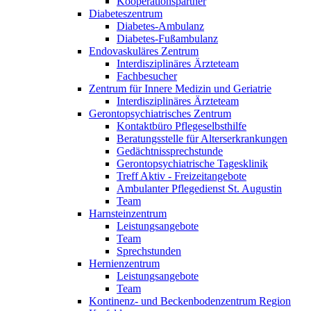
Kooperationspartner
Diabeteszentrum
Diabetes-Ambulanz
Diabetes-Fußambulanz
Endovaskuläres Zentrum
Interdisziplinäres Ärzteteam
Fachbesucher
Zentrum für Innere Medizin und Geriatrie
Interdisziplinäres Ärzteteam
Gerontopsychiatrisches Zentrum
Kontaktbüro Pflegeselbsthilfe
Beratungsstelle für Alterserkrankungen
Gedächtnissprechstunde
Gerontopsychiatrische Tagesklinik
Treff Aktiv - Freizeitangebote
Ambulanter Pflegedienst St. Augustin
Team
Harnsteinzentrum
Leistungsangebote
Team
Sprechstunden
Hernienzentrum
Leistungsangebote
Team
Kontinenz- und Beckenbodenzentrum Region