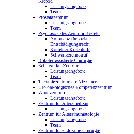
Krefeld
Leistungsangebote
Team
Prostatazentrum
Leistungsangebote
Team
Psychosoziales Zentrum Krefeld
Ambulanz für soziales
Entschädigungsrecht
Krefelder Krisenhilfe
Schwangerennotruf
Roboter-assistierte Chirurgie
Schlaganfall-Zentrum
Leistungsangebote
Team
Therapiezentrum am Alexianer
Uro-onkologisches Kompetenzzentrum
Wundzentrum
Leistungsangebote
Zentrum für Altersmedizin
Leistungsangebote
Zentrum für Alterstraumatologie
Leistungsangebote
Team
Zentrum für endokrine Chirurgie