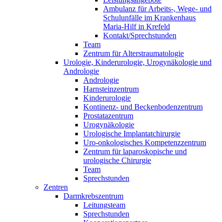
Ambulanz für Arbeits-, Wege- und
Schulunfälle im Krankenhaus
Maria-Hilf in Krefeld
Kontakt/Sprechstunden
Team
Zentrum für Alterstraumatologie
Urologie, Kinderurologie, Urogynäkologie und
Andrologie
Andrologie
Harnsteinzentrum
Kinderurologie
Kontinenz- und Beckenbodenzentrum
Prostatazentrum
Urogynäkologie
Urologische Implantatchirurgie
Uro-onkologisches Kompetenzzentrum
Zentrum für laparoskopische und
urologische Chirurgie
Team
Sprechstunden
Zentren
Darmkrebszentrum
Leitungsteam
Sprechstunden