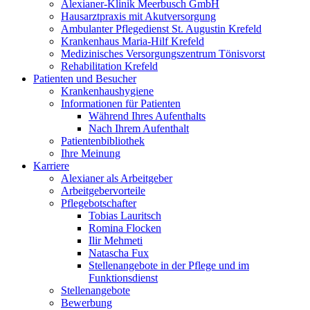
Alexianer-Klinik Meerbusch GmbH
Hausarztpraxis mit Akutversorgung
Ambulanter Pflegedienst St. Augustin Krefeld
Krankenhaus Maria-Hilf Krefeld
Medizinisches Versorgungszentrum Tönisvorst
Rehabilitation Krefeld
Patienten und Besucher
Krankenhaushygiene
Informationen für Patienten
Während Ihres Aufenthalts
Nach Ihrem Aufenthalt
Patientenbibliothek
Ihre Meinung
Karriere
Alexianer als Arbeitgeber
Arbeitgebervorteile
Pflegebotschafter
Tobias Lauritsch
Romina Flocken
Ilir Mehmeti
Natascha Fux
Stellenangebote in der Pflege und im
Funktionsdienst
Stellenangebote
Bewerbung