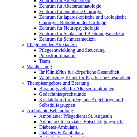
Zentrum für Altersmedizin
Zentrum für Alterstraumatologie
Zentrum für endokrine Chirurgie
Zentrum für laparoskopische und urologische
Chirurgie: Robotik in der Urologie
Zentrum für Neuropsychologie
Zentrum für Schlaf- und Beatmungsmedizin
Zentrum für Schmerzmedizin
Pflege bei den Alexianern
Pflegeentwicklung und Steuerung
Praxiskoordination
Team
Wahlleistung
Ihr KlinikPlus für körperliche Gesundheit
Wahlleistung Klinik für Psychische Gesundheit
Therapieangebote und Beratung
Beratungsstelle für Alterserkrankungen
Gedächtnissprechstunde
Kontaktbüro für pflegende Angehörige und
Selbsthilfegruppen
Ambulante Behandlung
Ambulanter Pflegedienst St. Augustin
Ambulanz für soziales Entschädigungsrecht
Diabetes-Ambulanz
Diabetes-Fußambulanz