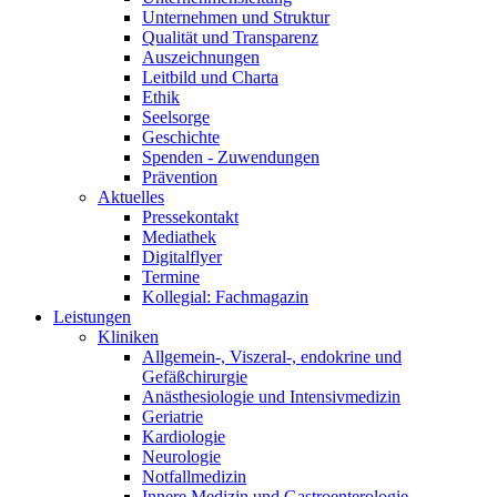
Unternehmen und Struktur
Qualität und Transparenz
Auszeichnungen
Leitbild und Charta
Ethik
Seelsorge
Geschichte
Spenden - Zuwendungen
Prävention
Aktuelles
Pressekontakt
Mediathek
Digitalflyer
Termine
Kollegial: Fachmagazin
Leistungen
Kliniken
Allgemein-, Viszeral-, endokrine und
Gefäßchirurgie
Anästhesiologie und Intensivmedizin
Geriatrie
Kardiologie
Neurologie
Notfallmedizin
Innere Medizin und Gastroenterologie