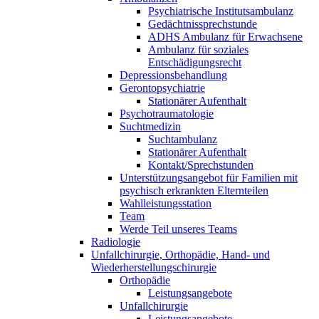
Psychiatrische Institutsambulanz
Gedächtnissprechstunde
ADHS Ambulanz für Erwachsene
Ambulanz für soziales
Entschädigungsrecht
Depressionsbehandlung
Gerontopsychiatrie
Stationärer Aufenthalt
Psychotraumatologie
Suchtmedizin
Suchtambulanz
Stationärer Aufenthalt
Kontakt/Sprechstunden
Unterstützungsangebot für Familien mit
psychisch erkrankten Elternteilen
Wahlleistungsstation
Team
Werde Teil unseres Teams
Radiologie
Unfallchirurgie, Orthopädie, Hand- und
Wiederherstellungschirurgie
Orthopädie
Leistungsangebote
Unfallchirurgie
Leistungsangebote