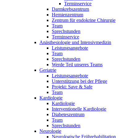
Terminservice
Darmkrebszentrum
Hernienzentrum
Zentrum für endokrine Chirurgie
Team
Sprechstunden
Terminservice
Anästhesiologie und Intensivmedizin
Leistungsangebote
Team
Sprechstunden
Werde Teil unseres Teams
Geriatrie
Leistungsangebote
Unterstützung bei der Pflege
Projekt: Save & Safe
Team
Kardiologie
Kardiologie
Interventionelle Kardiologie
Diabeteszentrum
Team
Sprechstunden
Neurologie
Neurologische Frührehabilitation