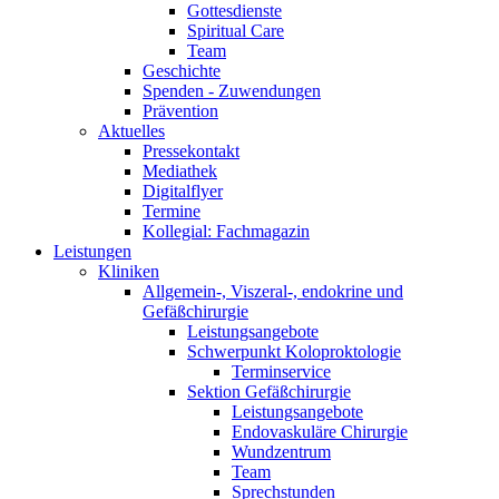
Gottesdienste
Spiritual Care
Team
Geschichte
Spenden - Zuwendungen
Prävention
Aktuelles
Pressekontakt
Mediathek
Digitalflyer
Termine
Kollegial: Fachmagazin
Leistungen
Kliniken
Allgemein-, Viszeral-, endokrine und
Gefäßchirurgie
Leistungsangebote
Schwerpunkt Koloproktologie
Terminservice
Sektion Gefäßchirurgie
Leistungsangebote
Endovaskuläre Chirurgie
Wundzentrum
Team
Sprechstunden