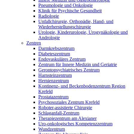
Pneumologie und Onkologie
Klinik für Psychische Gesundheit
Radiologie
Unfallchirurgie, Orthopädie, Hand- und
Wiederherstellungschirurgie
Urologie, Kinderurologie, Urogynäkologie und
Andrologie
Zentren
Darmkrebszentrum
Diabeteszentrum
Endovaskuläres Zentrum
Zentrum für Innere Medizin und Geriatrie
Gerontopsychiatrisches Zentrum
Harnsteinzentrum
Hernienzentrum
Kontinenz- und Beckenbodenzentrum Region
Krefeld
Prostatazentrum
Psychosoziales Zentrum Krefeld
Roboter-assistierte Chirurgie
Schlaganfall-Zentrum
Therapiezentrum am Alexianer
Uro-onkologisches Kompetenzzentrum
Wundzentrum