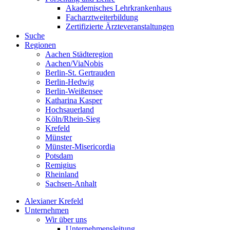
Akademisches Lehrkrankenhaus
Facharztweiterbildung
Zertifizierte Ärzteveranstaltungen
Suche
Regionen
Aachen Städteregion
Aachen/ViaNobis
Berlin-St. Gertrauden
Berlin-Hedwig
Berlin-Weißensee
Katharina Kasper
Hochsauerland
Köln/Rhein-Sieg
Krefeld
Münster
Münster-Misericordia
Potsdam
Remigius
Rheinland
Sachsen-Anhalt
Alexianer Krefeld
Unternehmen
Wir über uns
Unternehmensleitung