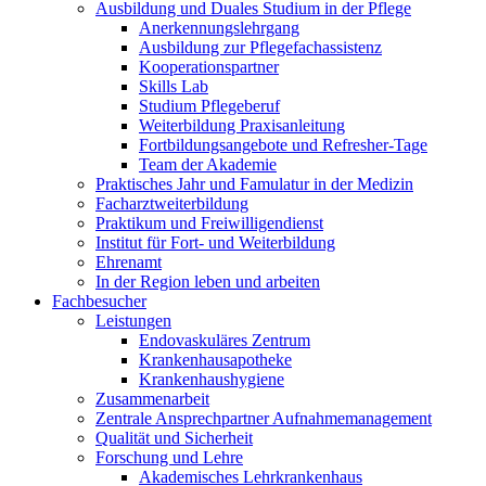
Ausbildung und Duales Studium in der Pflege
Anerkennungslehrgang
Ausbildung zur Pflegefachassistenz
Kooperationspartner
Skills Lab
Studium Pflegeberuf
Weiterbildung Praxisanleitung
Fortbildungsangebote und Refresher-Tage
Team der Akademie
Praktisches Jahr und Famulatur in der Medizin
Facharztweiterbildung
Praktikum und Freiwilligendienst
Institut für Fort- und Weiterbildung
Ehrenamt
In der Region leben und arbeiten
Fachbesucher
Leistungen
Endovaskuläres Zentrum
Krankenhausapotheke
Krankenhaushygiene
Zusammenarbeit
Zentrale Ansprechpartner Aufnahmemanagement
Qualität und Sicherheit
Forschung und Lehre
Akademisches Lehrkrankenhaus