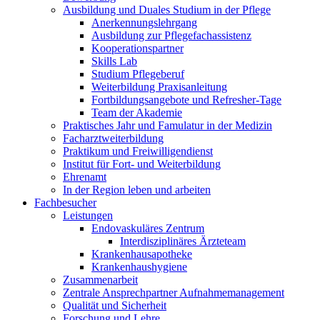
Ausbildung und Duales Studium in der Pflege
Anerkennungslehrgang
Ausbildung zur Pflegefachassistenz
Kooperationspartner
Skills Lab
Studium Pflegeberuf
Weiterbildung Praxisanleitung
Fortbildungsangebote und Refresher-Tage
Team der Akademie
Praktisches Jahr und Famulatur in der Medizin
Facharztweiterbildung
Praktikum und Freiwilligendienst
Institut für Fort- und Weiterbildung
Ehrenamt
In der Region leben und arbeiten
Fachbesucher
Leistungen
Endovaskuläres Zentrum
Interdisziplinäres Ärzteteam
Krankenhausapotheke
Krankenhaushygiene
Zusammenarbeit
Zentrale Ansprechpartner Aufnahmemanagement
Qualität und Sicherheit
Forschung und Lehre