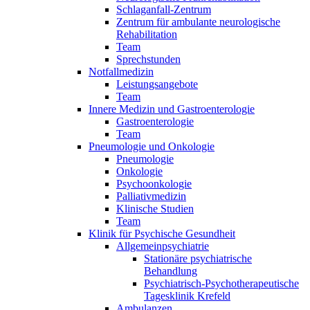
Schlaganfall-Zentrum
Zentrum für ambulante neurologische
Rehabilitation
Team
Sprechstunden
Notfallmedizin
Leistungsangebote
Team
Innere Medizin und Gastroenterologie
Gastroenterologie
Team
Pneumologie und Onkologie
Pneumologie
Onkologie
Psychoonkologie
Palliativmedizin
Klinische Studien
Team
Klinik für Psychische Gesundheit
Allgemeinpsychiatrie
Stationäre psychiatrische
Behandlung
Psychiatrisch-Psychotherapeutische
Tagesklinik Krefeld
Ambulanzen