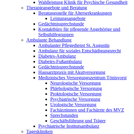
Wahlleistung Klinik für Psychische Gesundheit
Therapieangebote und Beratung
Beratungsstelle für Alterserkrankungen
Leistungsangebote
Gedächtnissprechstunde
Kontaktbüro für pflegende Angehörige und
Selbsthilfegruppen
Ambulante Behandlung
Ambulanter Pflegedienst St. Augustin
Ambulanz für soziales Entschädigungsrecht
Diabetes-Ambulanz
Diabetes-Fußambulanz
Gedächtnissprechstunde
Hausarztpraxis mit Akutversorgung
Medizinisches Versorgungszentrum Tönisvorst
Neurologische Versorgung
Phlebologische Versorgung
Proktologische Versorgung
Psychiatrische Versorgung
Urologische Versorgung
Fachärztinnen und Fachärzte des MVZ
Sprechstunden
Geschäftsführung und Träger
Psychiatrische Institutsambulanz
Tageskliniken