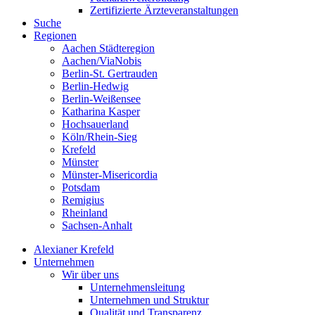
Zertifizierte Ärzteveranstaltungen
Suche
Regionen
Aachen Städteregion
Aachen/ViaNobis
Berlin-St. Gertrauden
Berlin-Hedwig
Berlin-Weißensee
Katharina Kasper
Hochsauerland
Köln/Rhein-Sieg
Krefeld
Münster
Münster-Misericordia
Potsdam
Remigius
Rheinland
Sachsen-Anhalt
Alexianer Krefeld
Unternehmen
Wir über uns
Unternehmensleitung
Unternehmen und Struktur
Qualität und Transparenz