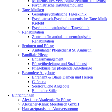
Medizinisches Versorgungszentrum Tönisvorst
Psychiatrische Institutsambulanz
Tageskliniken
Gerontopsychiatrische Tagesklinik
Psychiatrisch-Psychotherapeutische Tagesklinik
Krefeld
Psychotraumatologische Tagesklinik
Rehabilitation
Zentrum für ambulante neurologische
Rehabilitation
Senioren und Pflege
Ambulanter Pflegedienst St. Augustin
Familiale Pflege
Entlassmanagement
Pflegeüberleitung und Sozialdienst
Pflegekurse für pflegende Angehörige
Besondere Angebote
Ehrenamt & Blaue Damen und Herren
Cafeteria
Seelsorgliche Angebote
Raum der Stille
Einrichtungen
Alexianer Akademie für Pflege
Alexianer-Klinik Meerbusch GmbH
Hausarztpraxis mit Akutversorgung