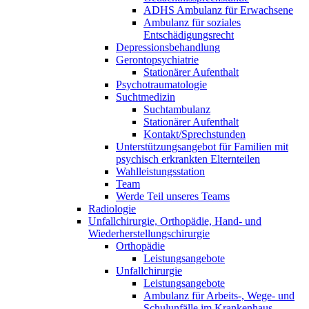
ADHS Ambulanz für Erwachsene
Ambulanz für soziales
Entschädigungsrecht
Depressionsbehandlung
Gerontopsychiatrie
Stationärer Aufenthalt
Psychotraumatologie
Suchtmedizin
Suchtambulanz
Stationärer Aufenthalt
Kontakt/Sprechstunden
Unterstützungsangebot für Familien mit
psychisch erkrankten Elternteilen
Wahlleistungsstation
Team
Werde Teil unseres Teams
Radiologie
Unfallchirurgie, Orthopädie, Hand- und
Wiederherstellungschirurgie
Orthopädie
Leistungsangebote
Unfallchirurgie
Leistungsangebote
Ambulanz für Arbeits-, Wege- und
Schulunfälle im Krankenhaus