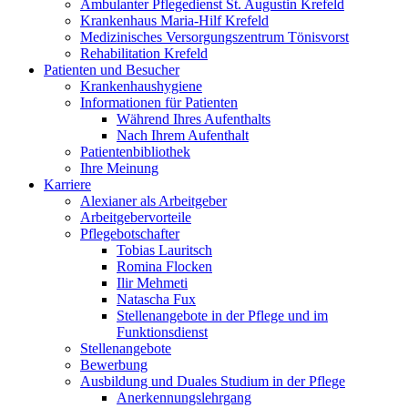
Ambulanter Pflegedienst St. Augustin Krefeld
Krankenhaus Maria-Hilf Krefeld
Medizinisches Versorgungszentrum Tönisvorst
Rehabilitation Krefeld
Patienten und Besucher
Krankenhaushygiene
Informationen für Patienten
Während Ihres Aufenthalts
Nach Ihrem Aufenthalt
Patientenbibliothek
Ihre Meinung
Karriere
Alexianer als Arbeitgeber
Arbeitgebervorteile
Pflegebotschafter
Tobias Lauritsch
Romina Flocken
Ilir Mehmeti
Natascha Fux
Stellenangebote in der Pflege und im
Funktionsdienst
Stellenangebote
Bewerbung
Ausbildung und Duales Studium in der Pflege
Anerkennungslehrgang