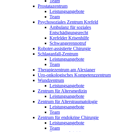
Team
Prostatazentrum
Leistungsangebote
Team
Psychosoziales Zentrum Krefeld
Ambulanz für soziales
Entschädigungsrecht
Krefelder Krisenhilfe
Schwangerennotruf
Roboter-assistierte Chirurgie
Schlaganfall-Zentrum
Leistungsangebote
Team
Therapiezentrum am Alexianer
Uro-onkologisches Kompetenzzentrum
Wundzentrum
Leistungsangebote
Zentrum für Altersmedizin
Leistungsangebote
Zentrum für Alterstraumatologie
Leistungsangebote
Team
Zentrum für endokrine Chirurgie
Leistungsangebote
Team