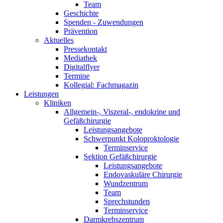
Team
Geschichte
Spenden - Zuwendungen
Prävention
Aktuelles
Pressekontakt
Mediathek
Digitalflyer
Termine
Kollegial: Fachmagazin
Leistungen
Kliniken
Allgemein-, Viszeral-, endokrine und
Gefäßchirurgie
Leistungsangebote
Schwerpunkt Koloproktologie
Terminservice
Sektion Gefäßchirurgie
Leistungsangebote
Endovaskuläre Chirurgie
Wundzentrum
Team
Sprechstunden
Terminservice
Darmkrebszentrum