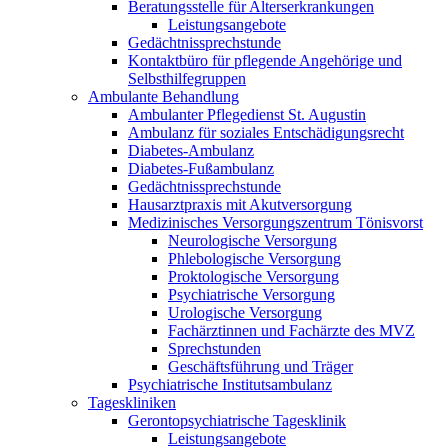
Beratungsstelle für Alterserkrankungen
Leistungsangebote
Gedächtnissprechstunde
Kontaktbüro für pflegende Angehörige und
Selbsthilfegruppen
Ambulante Behandlung
Ambulanter Pflegedienst St. Augustin
Ambulanz für soziales Entschädigungsrecht
Diabetes-Ambulanz
Diabetes-Fußambulanz
Gedächtnissprechstunde
Hausarztpraxis mit Akutversorgung
Medizinisches Versorgungszentrum Tönisvorst
Neurologische Versorgung
Phlebologische Versorgung
Proktologische Versorgung
Psychiatrische Versorgung
Urologische Versorgung
Fachärztinnen und Fachärzte des MVZ
Sprechstunden
Geschäftsführung und Träger
Psychiatrische Institutsambulanz
Tageskliniken
Gerontopsychiatrische Tagesklinik
Leistungsangebote