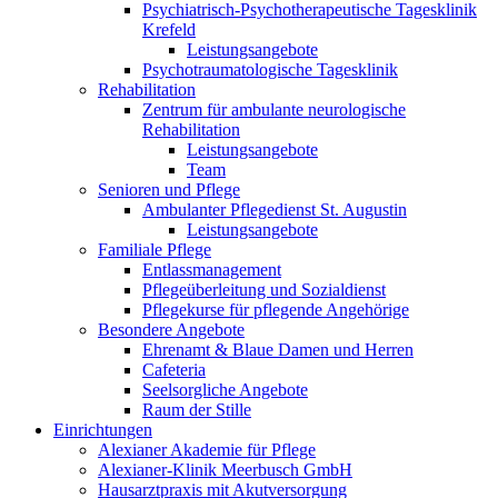
Psychiatrisch-Psychotherapeutische Tagesklinik
Krefeld
Leistungsangebote
Psychotraumatologische Tagesklinik
Rehabilitation
Zentrum für ambulante neurologische
Rehabilitation
Leistungsangebote
Team
Senioren und Pflege
Ambulanter Pflegedienst St. Augustin
Leistungsangebote
Familiale Pflege
Entlassmanagement
Pflegeüberleitung und Sozialdienst
Pflegekurse für pflegende Angehörige
Besondere Angebote
Ehrenamt & Blaue Damen und Herren
Cafeteria
Seelsorgliche Angebote
Raum der Stille
Einrichtungen
Alexianer Akademie für Pflege
Alexianer-Klinik Meerbusch GmbH
Hausarztpraxis mit Akutversorgung