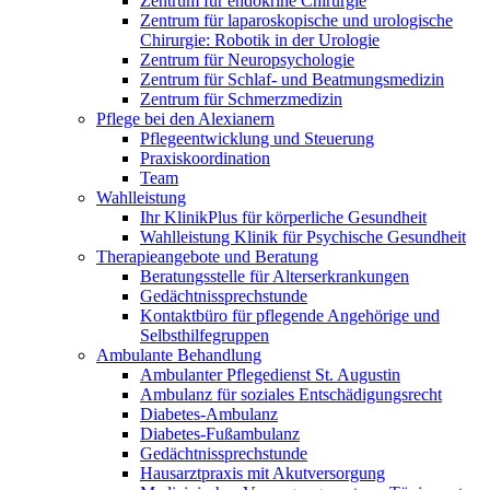
Zentrum für endokrine Chirurgie
Zentrum für laparoskopische und urologische
Chirurgie: Robotik in der Urologie
Zentrum für Neuropsychologie
Zentrum für Schlaf- und Beatmungsmedizin
Zentrum für Schmerzmedizin
Pflege bei den Alexianern
Pflegeentwicklung und Steuerung
Praxiskoordination
Team
Wahlleistung
Ihr KlinikPlus für körperliche Gesundheit
Wahlleistung Klinik für Psychische Gesundheit
Therapieangebote und Beratung
Beratungsstelle für Alterserkrankungen
Gedächtnissprechstunde
Kontaktbüro für pflegende Angehörige und
Selbsthilfegruppen
Ambulante Behandlung
Ambulanter Pflegedienst St. Augustin
Ambulanz für soziales Entschädigungsrecht
Diabetes-Ambulanz
Diabetes-Fußambulanz
Gedächtnissprechstunde
Hausarztpraxis mit Akutversorgung