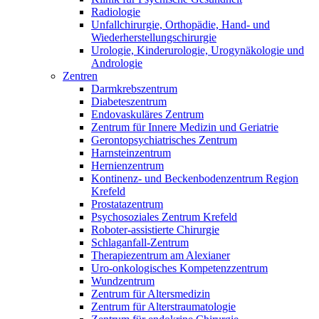
Radiologie
Unfallchirurgie, Orthopädie, Hand- und
Wiederherstellungschirurgie
Urologie, Kinderurologie, Urogynäkologie und
Andrologie
Zentren
Darmkrebszentrum
Diabeteszentrum
Endovaskuläres Zentrum
Zentrum für Innere Medizin und Geriatrie
Gerontopsychiatrisches Zentrum
Harnsteinzentrum
Hernienzentrum
Kontinenz- und Beckenbodenzentrum Region
Krefeld
Prostatazentrum
Psychosoziales Zentrum Krefeld
Roboter-assistierte Chirurgie
Schlaganfall-Zentrum
Therapiezentrum am Alexianer
Uro-onkologisches Kompetenzzentrum
Wundzentrum
Zentrum für Altersmedizin
Zentrum für Alterstraumatologie