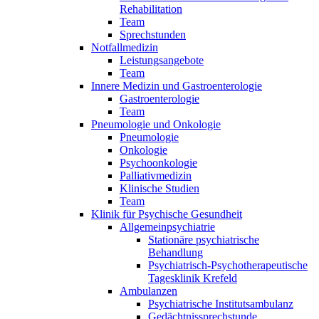
Rehabilitation
Team
Sprechstunden
Notfallmedizin
Leistungsangebote
Team
Innere Medizin und Gastroenterologie
Gastroenterologie
Team
Pneumologie und Onkologie
Pneumologie
Onkologie
Psychoonkologie
Palliativmedizin
Klinische Studien
Team
Klinik für Psychische Gesundheit
Allgemeinpsychiatrie
Stationäre psychiatrische
Behandlung
Psychiatrisch-Psychotherapeutische
Tagesklinik Krefeld
Ambulanzen
Psychiatrische Institutsambulanz
Gedächtnissprechstunde