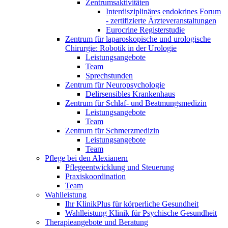
Zentrumsaktivitäten
Interdisziplinäres endokrines Forum
- zertifizierte Ärzteveranstaltungen
Eurocrine Registerstudie
Zentrum für laparoskopische und urologische
Chirurgie: Robotik in der Urologie
Leistungsangebote
Team
Sprechstunden
Zentrum für Neuropsychologie
Delirsensibles Krankenhaus
Zentrum für Schlaf- und Beatmungsmedizin
Leistungsangebote
Team
Zentrum für Schmerzmedizin
Leistungsangebote
Team
Pflege bei den Alexianern
Pflegeentwicklung und Steuerung
Praxiskoordination
Team
Wahlleistung
Ihr KlinikPlus für körperliche Gesundheit
Wahlleistung Klinik für Psychische Gesundheit
Therapieangebote und Beratung