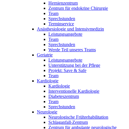
Hernienzentrum
Zentrum für endokrine Chirurgie
Team
Sprechstunden
Terminservice
Anästhesiologie und Intensivmedizin
Leistungsangebote
Team
Sprechstunden
Werde Teil unseres Teams
Geriatrie
Leistungsangebote
Unterstützung bei der Pflege
Projekt: Save & Safe
Team
Kardiologie
Kardiologie
Interventionelle Kardiologie
Diabeteszentrum
Team
Sprechstunden
Neurologie
Neurologische Frührehabilitation
Schlaganfall-Zentrum
Zentrum für ambulante neurologische