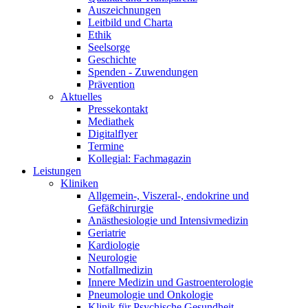
Auszeichnungen
Leitbild und Charta
Ethik
Seelsorge
Geschichte
Spenden - Zuwendungen
Prävention
Aktuelles
Pressekontakt
Mediathek
Digitalflyer
Termine
Kollegial: Fachmagazin
Leistungen
Kliniken
Allgemein-, Viszeral-, endokrine und
Gefäßchirurgie
Anästhesiologie und Intensivmedizin
Geriatrie
Kardiologie
Neurologie
Notfallmedizin
Innere Medizin und Gastroenterologie
Pneumologie und Onkologie
Klinik für Psychische Gesundheit