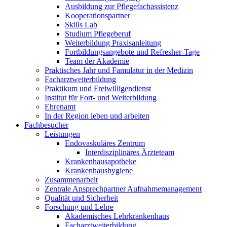
Ausbildung zur Pflegefachassistenz
Kooperationspartner
Skills Lab
Studium Pflegeberuf
Weiterbildung Praxisanleitung
Fortbildungsangebote und Refresher-Tage
Team der Akademie
Praktisches Jahr und Famulatur in der Medizin
Facharztweiterbildung
Praktikum und Freiwilligendienst
Institut für Fort- und Weiterbildung
Ehrenamt
In der Region leben und arbeiten
Fachbesucher
Leistungen
Endovaskuläres Zentrum
Interdisziplinäres Ärzteteam
Krankenhausapotheke
Krankenhaushygiene
Zusammenarbeit
Zentrale Ansprechpartner Aufnahmemanagement
Qualität und Sicherheit
Forschung und Lehre
Akademisches Lehrkrankenhaus
Facharztweiterbildung