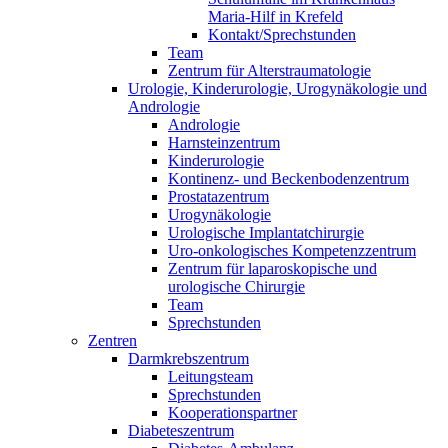
Maria-Hilf in Krefeld
Kontakt/Sprechstunden
Team
Zentrum für Alterstraumatologie
Urologie, Kinderurologie, Urogynäkologie und
Andrologie
Andrologie
Harnsteinzentrum
Kinderurologie
Kontinenz- und Beckenbodenzentrum
Prostatazentrum
Urogynäkologie
Urologische Implantatchirurgie
Uro-onkologisches Kompetenzzentrum
Zentrum für laparoskopische und
urologische Chirurgie
Team
Sprechstunden
Zentren
Darmkrebszentrum
Leitungsteam
Sprechstunden
Kooperationspartner
Diabeteszentrum