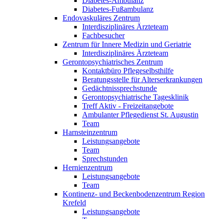
Diabetes-Ambulanz
Diabetes-Fußambulanz
Endovaskuläres Zentrum
Interdisziplinäres Ärzteteam
Fachbesucher
Zentrum für Innere Medizin und Geriatrie
Interdisziplinäres Ärzteteam
Gerontopsychiatrisches Zentrum
Kontaktbüro Pflegeselbsthilfe
Beratungsstelle für Alterserkrankungen
Gedächtnissprechstunde
Gerontopsychiatrische Tagesklinik
Treff Aktiv - Freizeitangebote
Ambulanter Pflegedienst St. Augustin
Team
Harnsteinzentrum
Leistungsangebote
Team
Sprechstunden
Hernienzentrum
Leistungsangebote
Team
Kontinenz- und Beckenbodenzentrum Region
Krefeld
Leistungsangebote