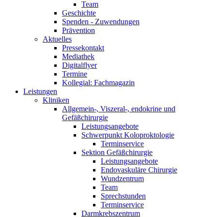
Team
Geschichte
Spenden - Zuwendungen
Prävention
Aktuelles
Pressekontakt
Mediathek
Digitalflyer
Termine
Kollegial: Fachmagazin
Leistungen
Kliniken
Allgemein-, Viszeral-, endokrine und
Gefäßchirurgie
Leistungsangebote
Schwerpunkt Koloproktologie
Terminservice
Sektion Gefäßchirurgie
Leistungsangebote
Endovaskuläre Chirurgie
Wundzentrum
Team
Sprechstunden
Terminservice
Darmkrebszentrum