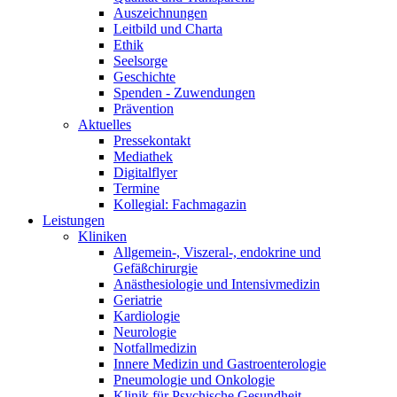
Auszeichnungen
Leitbild und Charta
Ethik
Seelsorge
Geschichte
Spenden - Zuwendungen
Prävention
Aktuelles
Pressekontakt
Mediathek
Digitalflyer
Termine
Kollegial: Fachmagazin
Leistungen
Kliniken
Allgemein-, Viszeral-, endokrine und
Gefäßchirurgie
Anästhesiologie und Intensivmedizin
Geriatrie
Kardiologie
Neurologie
Notfallmedizin
Innere Medizin und Gastroenterologie
Pneumologie und Onkologie
Klinik für Psychische Gesundheit