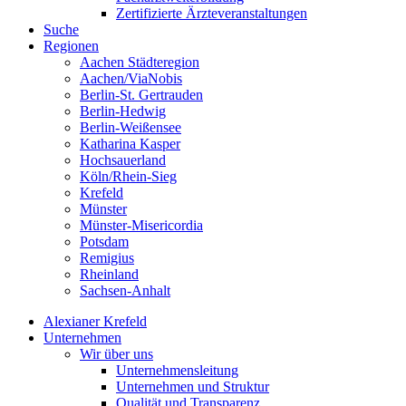
Zertifizierte Ärzteveranstaltungen
Suche
Regionen
Aachen Städteregion
Aachen/ViaNobis
Berlin-St. Gertrauden
Berlin-Hedwig
Berlin-Weißensee
Katharina Kasper
Hochsauerland
Köln/Rhein-Sieg
Krefeld
Münster
Münster-Misericordia
Potsdam
Remigius
Rheinland
Sachsen-Anhalt
Alexianer Krefeld
Unternehmen
Wir über uns
Unternehmensleitung
Unternehmen und Struktur
Qualität und Transparenz