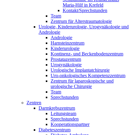
Maria-Hilf in Krefeld
Kontakt/Sprechstunden
Team
Zentrum für Alterstraumatologie
Urologie, Kinderurologie, Urogynäkologie und
Andrologie
Andrologie
Harnsteinzentrum
Kinderurologie
Kontinenz- und Beckenbodenzentrum
Prostatazentrum
Urogynäkologie
Urologische Implantatchirurgie
Uro-onkologisches Kompetenzzentrum
Zentrum für laparoskopische und
urologische Chirurgie
Team
Sprechstunden
Zentren
Darmkrebszentrum
Leitungsteam
Sprechstunden
Kooperationspartner
Diabeteszentrum