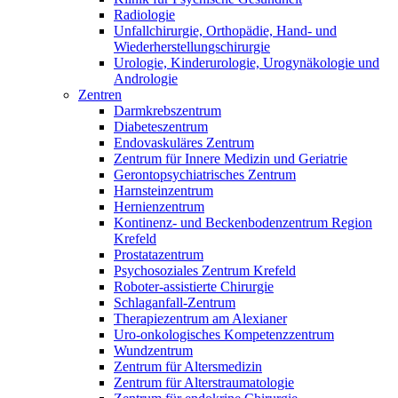
Radiologie
Unfallchirurgie, Orthopädie, Hand- und
Wiederherstellungschirurgie
Urologie, Kinderurologie, Urogynäkologie und
Andrologie
Zentren
Darmkrebszentrum
Diabeteszentrum
Endovaskuläres Zentrum
Zentrum für Innere Medizin und Geriatrie
Gerontopsychiatrisches Zentrum
Harnsteinzentrum
Hernienzentrum
Kontinenz- und Beckenbodenzentrum Region
Krefeld
Prostatazentrum
Psychosoziales Zentrum Krefeld
Roboter-assistierte Chirurgie
Schlaganfall-Zentrum
Therapiezentrum am Alexianer
Uro-onkologisches Kompetenzzentrum
Wundzentrum
Zentrum für Altersmedizin
Zentrum für Alterstraumatologie