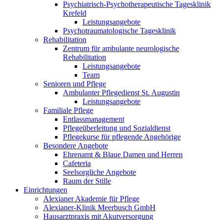
Psychiatrisch-Psychotherapeutische Tagesklinik
Krefeld
Leistungsangebote
Psychotraumatologische Tagesklinik
Rehabilitation
Zentrum für ambulante neurologische
Rehabilitation
Leistungsangebote
Team
Senioren und Pflege
Ambulanter Pflegedienst St. Augustin
Leistungsangebote
Familiale Pflege
Entlassmanagement
Pflegeüberleitung und Sozialdienst
Pflegekurse für pflegende Angehörige
Besondere Angebote
Ehrenamt & Blaue Damen und Herren
Cafeteria
Seelsorgliche Angebote
Raum der Stille
Einrichtungen
Alexianer Akademie für Pflege
Alexianer-Klinik Meerbusch GmbH
Hausarztpraxis mit Akutversorgung