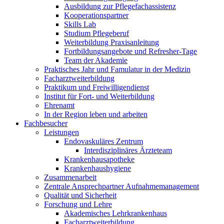
Ausbildung zur Pflegefachassistenz
Kooperationspartner
Skills Lab
Studium Pflegeberuf
Weiterbildung Praxisanleitung
Fortbildungsangebote und Refresher-Tage
Team der Akademie
Praktisches Jahr und Famulatur in der Medizin
Facharztweiterbildung
Praktikum und Freiwilligendienst
Institut für Fort- und Weiterbildung
Ehrenamt
In der Region leben und arbeiten
Fachbesucher
Leistungen
Endovaskuläres Zentrum
Interdisziplinäres Ärzteteam
Krankenhausapotheke
Krankenhaushygiene
Zusammenarbeit
Zentrale Ansprechpartner Aufnahmemanagement
Qualität und Sicherheit
Forschung und Lehre
Akademisches Lehrkrankenhaus
Facharztweiterbildung