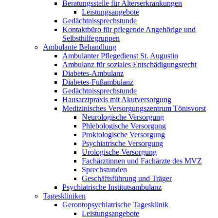
Beratungsstelle für Alterserkrankungen
Leistungsangebote
Gedächtnissprechstunde
Kontaktbüro für pflegende Angehörige und
Selbsthilfegruppen
Ambulante Behandlung
Ambulanter Pflegedienst St. Augustin
Ambulanz für soziales Entschädigungsrecht
Diabetes-Ambulanz
Diabetes-Fußambulanz
Gedächtnissprechstunde
Hausarztpraxis mit Akutversorgung
Medizinisches Versorgungszentrum Tönisvorst
Neurologische Versorgung
Phlebologische Versorgung
Proktologische Versorgung
Psychiatrische Versorgung
Urologische Versorgung
Fachärztinnen und Fachärzte des MVZ
Sprechstunden
Geschäftsführung und Träger
Psychiatrische Institutsambulanz
Tageskliniken
Gerontopsychiatrische Tagesklinik
Leistungsangebote