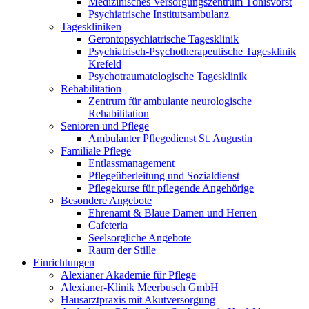
Medizinisches Versorgungszentrum Tönisvorst
Psychiatrische Institutsambulanz
Tageskliniken
Gerontopsychiatrische Tagesklinik
Psychiatrisch-Psychotherapeutische Tagesklinik
Krefeld
Psychotraumatologische Tagesklinik
Rehabilitation
Zentrum für ambulante neurologische
Rehabilitation
Senioren und Pflege
Ambulanter Pflegedienst St. Augustin
Familiale Pflege
Entlassmanagement
Pflegeüberleitung und Sozialdienst
Pflegekurse für pflegende Angehörige
Besondere Angebote
Ehrenamt & Blaue Damen und Herren
Cafeteria
Seelsorgliche Angebote
Raum der Stille
Einrichtungen
Alexianer Akademie für Pflege
Alexianer-Klinik Meerbusch GmbH
Hausarztpraxis mit Akutversorgung