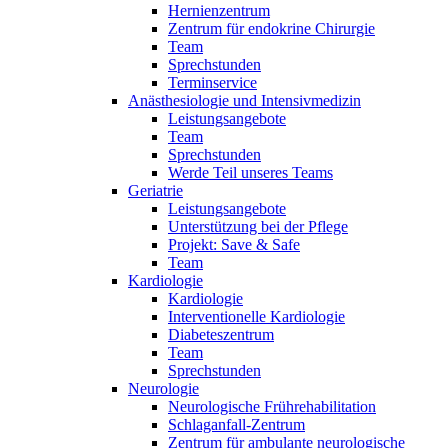
Hernienzentrum
Zentrum für endokrine Chirurgie
Team
Sprechstunden
Terminservice
Anästhesiologie und Intensivmedizin
Leistungsangebote
Team
Sprechstunden
Werde Teil unseres Teams
Geriatrie
Leistungsangebote
Unterstützung bei der Pflege
Projekt: Save & Safe
Team
Kardiologie
Kardiologie
Interventionelle Kardiologie
Diabeteszentrum
Team
Sprechstunden
Neurologie
Neurologische Frührehabilitation
Schlaganfall-Zentrum
Zentrum für ambulante neurologische