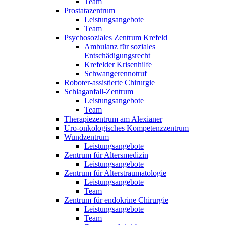
Team
Prostatazentrum
Leistungsangebote
Team
Psychosoziales Zentrum Krefeld
Ambulanz für soziales
Entschädigungsrecht
Krefelder Krisenhilfe
Schwangerennotruf
Roboter-assistierte Chirurgie
Schlaganfall-Zentrum
Leistungsangebote
Team
Therapiezentrum am Alexianer
Uro-onkologisches Kompetenzzentrum
Wundzentrum
Leistungsangebote
Zentrum für Altersmedizin
Leistungsangebote
Zentrum für Alterstraumatologie
Leistungsangebote
Team
Zentrum für endokrine Chirurgie
Leistungsangebote
Team