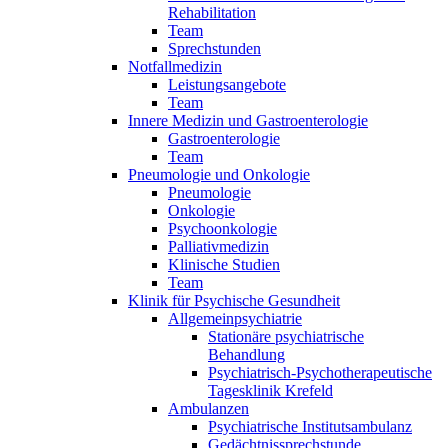
Rehabilitation
Team
Sprechstunden
Notfallmedizin
Leistungsangebote
Team
Innere Medizin und Gastroenterologie
Gastroenterologie
Team
Pneumologie und Onkologie
Pneumologie
Onkologie
Psychoonkologie
Palliativmedizin
Klinische Studien
Team
Klinik für Psychische Gesundheit
Allgemeinpsychiatrie
Stationäre psychiatrische
Behandlung
Psychiatrisch-Psychotherapeutische
Tagesklinik Krefeld
Ambulanzen
Psychiatrische Institutsambulanz
Gedächtnissprechstunde