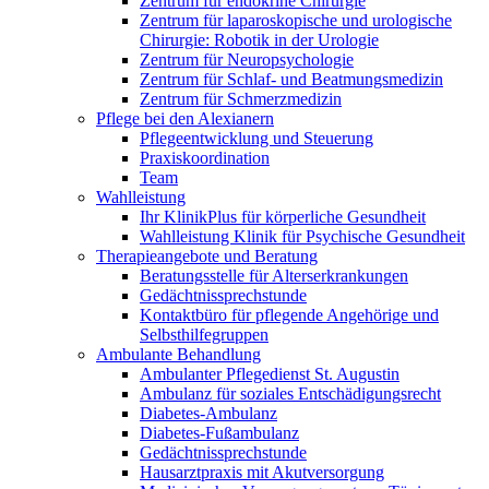
Zentrum für endokrine Chirurgie
Zentrum für laparoskopische und urologische
Chirurgie: Robotik in der Urologie
Zentrum für Neuropsychologie
Zentrum für Schlaf- und Beatmungsmedizin
Zentrum für Schmerzmedizin
Pflege bei den Alexianern
Pflegeentwicklung und Steuerung
Praxiskoordination
Team
Wahlleistung
Ihr KlinikPlus für körperliche Gesundheit
Wahlleistung Klinik für Psychische Gesundheit
Therapieangebote und Beratung
Beratungsstelle für Alterserkrankungen
Gedächtnissprechstunde
Kontaktbüro für pflegende Angehörige und
Selbsthilfegruppen
Ambulante Behandlung
Ambulanter Pflegedienst St. Augustin
Ambulanz für soziales Entschädigungsrecht
Diabetes-Ambulanz
Diabetes-Fußambulanz
Gedächtnissprechstunde
Hausarztpraxis mit Akutversorgung