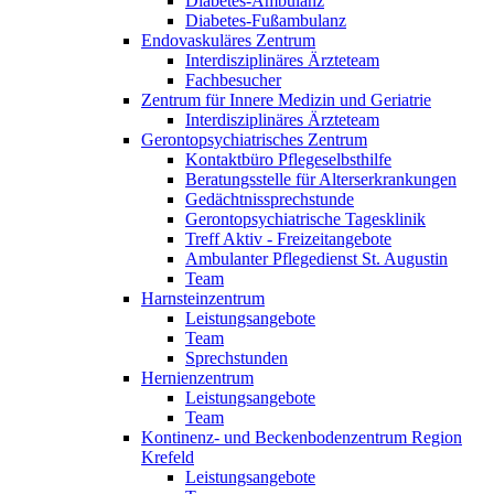
Diabetes-Ambulanz
Diabetes-Fußambulanz
Endovaskuläres Zentrum
Interdisziplinäres Ärzteteam
Fachbesucher
Zentrum für Innere Medizin und Geriatrie
Interdisziplinäres Ärzteteam
Gerontopsychiatrisches Zentrum
Kontaktbüro Pflegeselbsthilfe
Beratungsstelle für Alterserkrankungen
Gedächtnissprechstunde
Gerontopsychiatrische Tagesklinik
Treff Aktiv - Freizeitangebote
Ambulanter Pflegedienst St. Augustin
Team
Harnsteinzentrum
Leistungsangebote
Team
Sprechstunden
Hernienzentrum
Leistungsangebote
Team
Kontinenz- und Beckenbodenzentrum Region
Krefeld
Leistungsangebote