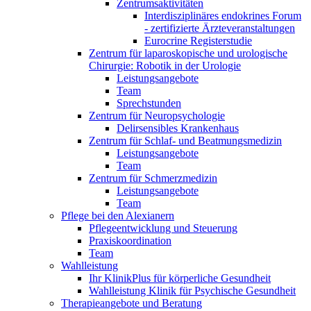
Zentrumsaktivitäten
Interdisziplinäres endokrines Forum
- zertifizierte Ärzteveranstaltungen
Eurocrine Registerstudie
Zentrum für laparoskopische und urologische
Chirurgie: Robotik in der Urologie
Leistungsangebote
Team
Sprechstunden
Zentrum für Neuropsychologie
Delirsensibles Krankenhaus
Zentrum für Schlaf- und Beatmungsmedizin
Leistungsangebote
Team
Zentrum für Schmerzmedizin
Leistungsangebote
Team
Pflege bei den Alexianern
Pflegeentwicklung und Steuerung
Praxiskoordination
Team
Wahlleistung
Ihr KlinikPlus für körperliche Gesundheit
Wahlleistung Klinik für Psychische Gesundheit
Therapieangebote und Beratung