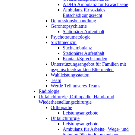
ADHS Ambulanz für Erwachsene
Ambulanz für soziales
Entschädigungsrecht
Depressionsbehandlung
Gerontopsychiatrie
Stationärer Aufenthalt
Psychotraumatologie
Suchtmedizin
Suchtambulanz
Stationärer Aufenthalt
Kontakt/Sprechstunden
Unterstützungsangebot für Familien mit
psychisch erkrankten Elternteilen
Wahlleistungsstation
Team
Werde Teil unseres Teams
Radiologie
Unfallchirurgie, Orthopädie, Hand- und
Wiederherstellungschirurgie
Orthopädie
Leistungsangebote
Unfallchirurgie
Leistungsangebote
Ambulanz für Arbeits-, Wege- und
Schulunfälle im Krankenhaus