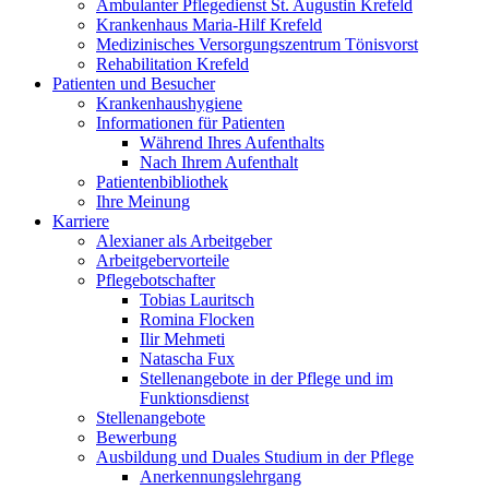
Ambulanter Pflegedienst St. Augustin Krefeld
Krankenhaus Maria-Hilf Krefeld
Medizinisches Versorgungszentrum Tönisvorst
Rehabilitation Krefeld
Patienten und Besucher
Krankenhaushygiene
Informationen für Patienten
Während Ihres Aufenthalts
Nach Ihrem Aufenthalt
Patientenbibliothek
Ihre Meinung
Karriere
Alexianer als Arbeitgeber
Arbeitgebervorteile
Pflegebotschafter
Tobias Lauritsch
Romina Flocken
Ilir Mehmeti
Natascha Fux
Stellenangebote in der Pflege und im
Funktionsdienst
Stellenangebote
Bewerbung
Ausbildung und Duales Studium in der Pflege
Anerkennungslehrgang