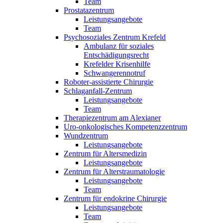
Team
Prostatazentrum
Leistungsangebote
Team
Psychosoziales Zentrum Krefeld
Ambulanz für soziales
Entschädigungsrecht
Krefelder Krisenhilfe
Schwangerennotruf
Roboter-assistierte Chirurgie
Schlaganfall-Zentrum
Leistungsangebote
Team
Therapiezentrum am Alexianer
Uro-onkologisches Kompetenzzentrum
Wundzentrum
Leistungsangebote
Zentrum für Altersmedizin
Leistungsangebote
Zentrum für Alterstraumatologie
Leistungsangebote
Team
Zentrum für endokrine Chirurgie
Leistungsangebote
Team