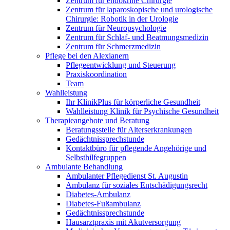
Zentrum für endokrine Chirurgie
Zentrum für laparoskopische und urologische
Chirurgie: Robotik in der Urologie
Zentrum für Neuropsychologie
Zentrum für Schlaf- und Beatmungsmedizin
Zentrum für Schmerzmedizin
Pflege bei den Alexianern
Pflegeentwicklung und Steuerung
Praxiskoordination
Team
Wahlleistung
Ihr KlinikPlus für körperliche Gesundheit
Wahlleistung Klinik für Psychische Gesundheit
Therapieangebote und Beratung
Beratungsstelle für Alterserkrankungen
Gedächtnissprechstunde
Kontaktbüro für pflegende Angehörige und
Selbsthilfegruppen
Ambulante Behandlung
Ambulanter Pflegedienst St. Augustin
Ambulanz für soziales Entschädigungsrecht
Diabetes-Ambulanz
Diabetes-Fußambulanz
Gedächtnissprechstunde
Hausarztpraxis mit Akutversorgung