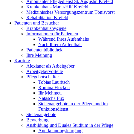
Ambulanter Pflegedienst St. Augustin Krefeld
Krankenhaus Maria-Hilf Krefeld
Medizinisches Versorgungszentrum Tönisvorst
Rehabilitation Krefeld
Patienten und Besucher
Krankenhaushygiene
Informationen für Patienten
Während Ihres Aufenthalts
Nach Ihrem Aufenthalt
Patientenbibliothek
Ihre Meinung
Karriere
Alexianer als Arbeitgeber
Arbeitgebervorteile
Pflegebotschafter
Tobias Lauritsch
Romina Flocken
Ilir Mehmeti
Natascha Fux
Stellenangebote in der Pflege und im
Funktionsdienst
Stellenangebote
Bewerbung
Ausbildung und Duales Studium in der Pflege
Anerkennungslehrgang