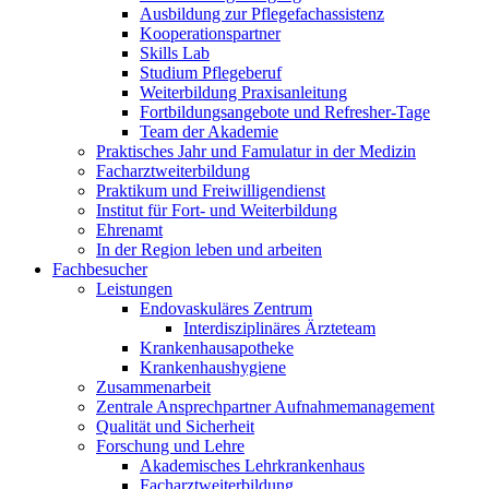
Ausbildung zur Pflegefachassistenz
Kooperationspartner
Skills Lab
Studium Pflegeberuf
Weiterbildung Praxisanleitung
Fortbildungsangebote und Refresher-Tage
Team der Akademie
Praktisches Jahr und Famulatur in der Medizin
Facharztweiterbildung
Praktikum und Freiwilligendienst
Institut für Fort- und Weiterbildung
Ehrenamt
In der Region leben und arbeiten
Fachbesucher
Leistungen
Endovaskuläres Zentrum
Interdisziplinäres Ärzteteam
Krankenhausapotheke
Krankenhaushygiene
Zusammenarbeit
Zentrale Ansprechpartner Aufnahmemanagement
Qualität und Sicherheit
Forschung und Lehre
Akademisches Lehrkrankenhaus
Facharztweiterbildung