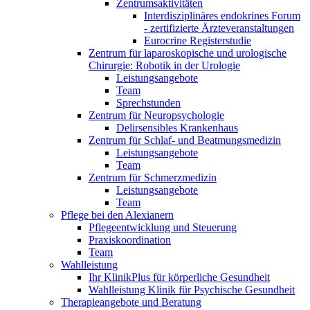
Zentrumsaktivitäten
Interdisziplinäres endokrines Forum
- zertifizierte Ärzteveranstaltungen
Eurocrine Registerstudie
Zentrum für laparoskopische und urologische
Chirurgie: Robotik in der Urologie
Leistungsangebote
Team
Sprechstunden
Zentrum für Neuropsychologie
Delirsensibles Krankenhaus
Zentrum für Schlaf- und Beatmungsmedizin
Leistungsangebote
Team
Zentrum für Schmerzmedizin
Leistungsangebote
Team
Pflege bei den Alexianern
Pflegeentwicklung und Steuerung
Praxiskoordination
Team
Wahlleistung
Ihr KlinikPlus für körperliche Gesundheit
Wahlleistung Klinik für Psychische Gesundheit
Therapieangebote und Beratung