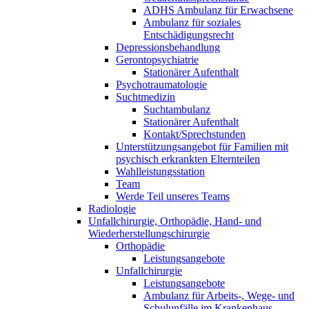
ADHS Ambulanz für Erwachsene
Ambulanz für soziales
Entschädigungsrecht
Depressionsbehandlung
Gerontopsychiatrie
Stationärer Aufenthalt
Psychotraumatologie
Suchtmedizin
Suchtambulanz
Stationärer Aufenthalt
Kontakt/Sprechstunden
Unterstützungsangebot für Familien mit
psychisch erkrankten Elternteilen
Wahlleistungsstation
Team
Werde Teil unseres Teams
Radiologie
Unfallchirurgie, Orthopädie, Hand- und
Wiederherstellungschirurgie
Orthopädie
Leistungsangebote
Unfallchirurgie
Leistungsangebote
Ambulanz für Arbeits-, Wege- und
Schulunfälle im Krankenhaus