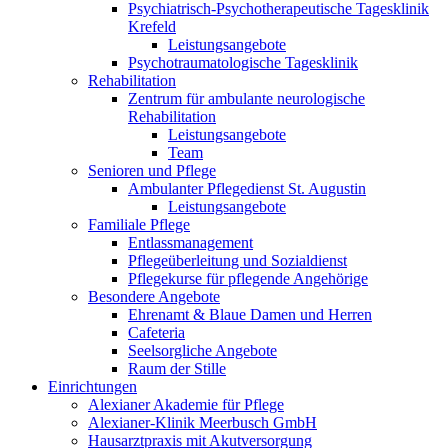
Psychiatrisch-Psychotherapeutische Tagesklinik
Krefeld
Leistungsangebote
Psychotraumatologische Tagesklinik
Rehabilitation
Zentrum für ambulante neurologische
Rehabilitation
Leistungsangebote
Team
Senioren und Pflege
Ambulanter Pflegedienst St. Augustin
Leistungsangebote
Familiale Pflege
Entlassmanagement
Pflegeüberleitung und Sozialdienst
Pflegekurse für pflegende Angehörige
Besondere Angebote
Ehrenamt & Blaue Damen und Herren
Cafeteria
Seelsorgliche Angebote
Raum der Stille
Einrichtungen
Alexianer Akademie für Pflege
Alexianer-Klinik Meerbusch GmbH
Hausarztpraxis mit Akutversorgung