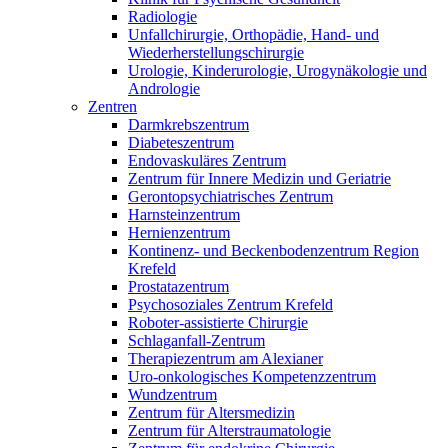
Radiologie
Unfallchirurgie, Orthopädie, Hand- und
Wiederherstellungschirurgie
Urologie, Kinderurologie, Urogynäkologie und
Andrologie
Zentren
Darmkrebszentrum
Diabeteszentrum
Endovaskuläres Zentrum
Zentrum für Innere Medizin und Geriatrie
Gerontopsychiatrisches Zentrum
Harnsteinzentrum
Hernienzentrum
Kontinenz- und Beckenbodenzentrum Region
Krefeld
Prostatazentrum
Psychosoziales Zentrum Krefeld
Roboter-assistierte Chirurgie
Schlaganfall-Zentrum
Therapiezentrum am Alexianer
Uro-onkologisches Kompetenzzentrum
Wundzentrum
Zentrum für Altersmedizin
Zentrum für Alterstraumatologie