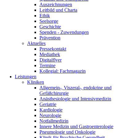
Auszeichnungen
Leitbild und Charta
Ethik
Seelsorge
Geschichte
Spenden - Zuwendungen
Prävention
Aktuelles
Pressekontakt
Mediathek
Digitalflyer
Termine
Kollegial: Fachmagazin
Leistungen
Kliniken
Allgemein-, Viszeral-, endokrine und
Gefäßchirurgie
Anästhesiologie und Intensivmedizin
Geriatrie
Kardiologie
Neurologie
Notfallmedizin
Innere Medizin und Gastroenterologie
Pneumologie und Onkologie
Klinik für Psychische Gesundheit