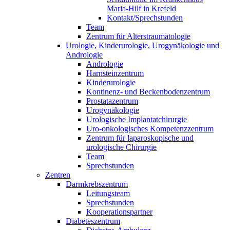
Maria-Hilf in Krefeld
Kontakt/Sprechstunden
Team
Zentrum für Alterstraumatologie
Urologie, Kinderurologie, Urogynäkologie und
Andrologie
Andrologie
Harnsteinzentrum
Kinderurologie
Kontinenz- und Beckenbodenzentrum
Prostatazentrum
Urogynäkologie
Urologische Implantatchirurgie
Uro-onkologisches Kompetenzzentrum
Zentrum für laparoskopische und
urologische Chirurgie
Team
Sprechstunden
Zentren
Darmkrebszentrum
Leitungsteam
Sprechstunden
Kooperationspartner
Diabeteszentrum