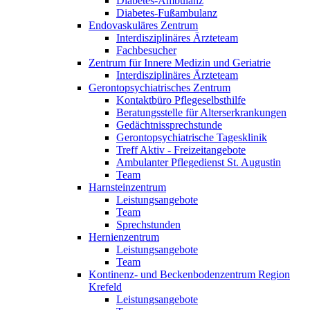
Diabetes-Ambulanz
Diabetes-Fußambulanz
Endovaskuläres Zentrum
Interdisziplinäres Ärzteteam
Fachbesucher
Zentrum für Innere Medizin und Geriatrie
Interdisziplinäres Ärzteteam
Gerontopsychiatrisches Zentrum
Kontaktbüro Pflegeselbsthilfe
Beratungsstelle für Alterserkrankungen
Gedächtnissprechstunde
Gerontopsychiatrische Tagesklinik
Treff Aktiv - Freizeitangebote
Ambulanter Pflegedienst St. Augustin
Team
Harnsteinzentrum
Leistungsangebote
Team
Sprechstunden
Hernienzentrum
Leistungsangebote
Team
Kontinenz- und Beckenbodenzentrum Region
Krefeld
Leistungsangebote