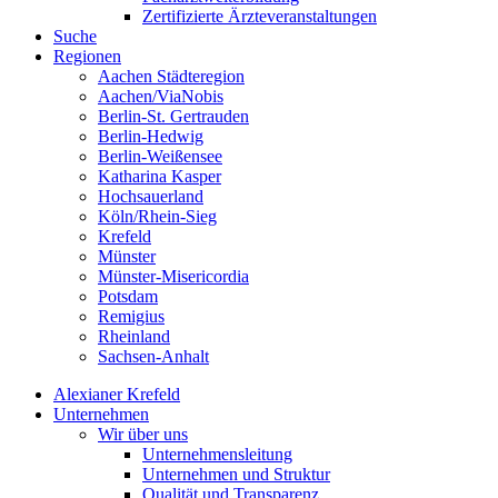
Zertifizierte Ärzteveranstaltungen
Suche
Regionen
Aachen Städteregion
Aachen/ViaNobis
Berlin-St. Gertrauden
Berlin-Hedwig
Berlin-Weißensee
Katharina Kasper
Hochsauerland
Köln/Rhein-Sieg
Krefeld
Münster
Münster-Misericordia
Potsdam
Remigius
Rheinland
Sachsen-Anhalt
Alexianer Krefeld
Unternehmen
Wir über uns
Unternehmensleitung
Unternehmen und Struktur
Qualität und Transparenz