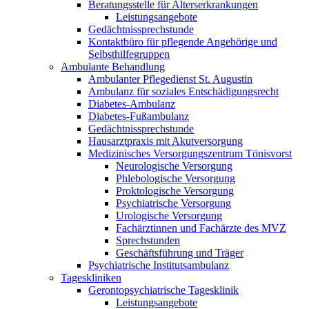
Beratungsstelle für Alterserkrankungen
Leistungsangebote
Gedächtnissprechstunde
Kontaktbüro für pflegende Angehörige und
Selbsthilfegruppen
Ambulante Behandlung
Ambulanter Pflegedienst St. Augustin
Ambulanz für soziales Entschädigungsrecht
Diabetes-Ambulanz
Diabetes-Fußambulanz
Gedächtnissprechstunde
Hausarztpraxis mit Akutversorgung
Medizinisches Versorgungszentrum Tönisvorst
Neurologische Versorgung
Phlebologische Versorgung
Proktologische Versorgung
Psychiatrische Versorgung
Urologische Versorgung
Fachärztinnen und Fachärzte des MVZ
Sprechstunden
Geschäftsführung und Träger
Psychiatrische Institutsambulanz
Tageskliniken
Gerontopsychiatrische Tagesklinik
Leistungsangebote