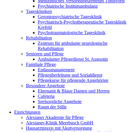
Medizinisches Versorgungszentrum Tönisvorst
Psychiatrische Institutsambulanz
Tageskliniken
Gerontopsychiatrische Tagesklinik
Psychiatrisch-Psychotherapeutische Tagesklinik
Krefeld
Psychotraumatologische Tagesklinik
Rehabilitation
Zentrum für ambulante neurologische
Rehabilitation
Senioren und Pflege
Ambulanter Pflegedienst St. Augustin
Familiale Pflege
Entlassmanagement
Pflegeüberleitung und Sozialdienst
Pflegekurse für pflegende Angehörige
Besondere Angebote
Ehrenamt & Blaue Damen und Herren
Cafeteria
Seelsorgliche Angebote
Raum der Stille
Einrichtungen
Alexianer Akademie für Pflege
Alexianer-Klinik Meerbusch GmbH
Hausarztpraxis mit Akutversorgung