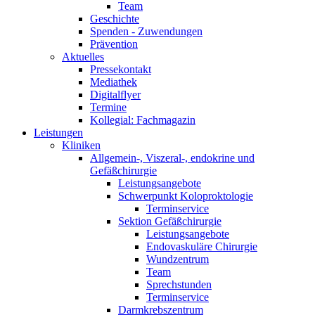
Team
Geschichte
Spenden - Zuwendungen
Prävention
Aktuelles
Pressekontakt
Mediathek
Digitalflyer
Termine
Kollegial: Fachmagazin
Leistungen
Kliniken
Allgemein-, Viszeral-, endokrine und
Gefäßchirurgie
Leistungsangebote
Schwerpunkt Koloproktologie
Terminservice
Sektion Gefäßchirurgie
Leistungsangebote
Endovaskuläre Chirurgie
Wundzentrum
Team
Sprechstunden
Terminservice
Darmkrebszentrum