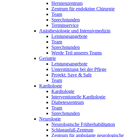
Hernienzentrum
Zentrum für endokrine Chirurgie
Team
Sprechstunden
Terminservice
Anästhesiologie und Intensivmedizin
Leistungsangebote
Team
Sprechstunden
Werde Teil unseres Teams
Geriatrie
Leistungsangebote
Unterstützung bei der Pflege
Projekt: Save & Safe
Team
Kardiologie
Kardiologie
Interventionelle Kardiologie
Diabeteszentrum
Team
Sprechstunden
Neurologie
Neurologische Frührehabilitation
Schlaganfall-Zentrum
Zentrum für ambulante neurologische