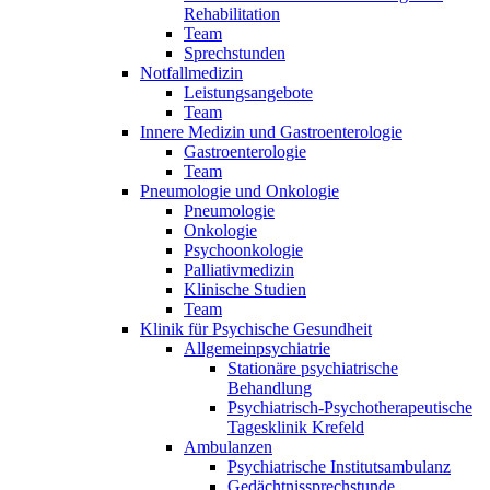
Rehabilitation
Team
Sprechstunden
Notfallmedizin
Leistungsangebote
Team
Innere Medizin und Gastroenterologie
Gastroenterologie
Team
Pneumologie und Onkologie
Pneumologie
Onkologie
Psychoonkologie
Palliativmedizin
Klinische Studien
Team
Klinik für Psychische Gesundheit
Allgemeinpsychiatrie
Stationäre psychiatrische
Behandlung
Psychiatrisch-Psychotherapeutische
Tagesklinik Krefeld
Ambulanzen
Psychiatrische Institutsambulanz
Gedächtnissprechstunde