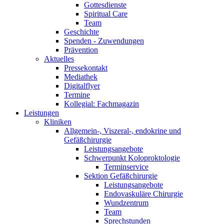
Gottesdienste
Spiritual Care
Team
Geschichte
Spenden - Zuwendungen
Prävention
Aktuelles
Pressekontakt
Mediathek
Digitalflyer
Termine
Kollegial: Fachmagazin
Leistungen
Kliniken
Allgemein-, Viszeral-, endokrine und
Gefäßchirurgie
Leistungsangebote
Schwerpunkt Koloproktologie
Terminservice
Sektion Gefäßchirurgie
Leistungsangebote
Endovaskuläre Chirurgie
Wundzentrum
Team
Sprechstunden