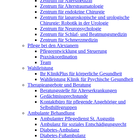
Zentrum für Altersmedizin
Zentrum für Alterstraumatologie
Zentrum für endokrine Chirurgie
Zentrum für laparoskopische und urologische
Chirurgie: Robotik in der Urologie
Zentrum für Neuropsychologie
Zentrum für Schlaf- und Beatmungsmedizin
Zentrum für Schmerzmedizin
Pflege bei den Alexianern
Pflegeentwicklung und Steuerung
Praxiskoordination
Team
Wahlleistung
Ihr KlinikPlus für körperliche Gesundheit
Wahlleistung Klinik für Psychische Gesundheit
Therapieangebote und Beratung
Beratungsstelle für Alterserkrankungen
Gedächtnissprechstunde
Kontaktbüro für pflegende Angehörige und
Selbsthilfegruppen
Ambulante Behandlung
Ambulanter Pflegedienst St. Augustin
Ambulanz für soziales Entschädigungsrecht
Diabetes-Ambulanz
Diabetes-Fußambulanz