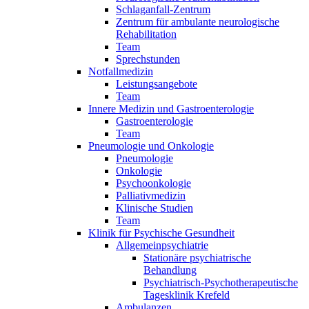
Schlaganfall-Zentrum
Zentrum für ambulante neurologische
Rehabilitation
Team
Sprechstunden
Notfallmedizin
Leistungsangebote
Team
Innere Medizin und Gastroenterologie
Gastroenterologie
Team
Pneumologie und Onkologie
Pneumologie
Onkologie
Psychoonkologie
Palliativmedizin
Klinische Studien
Team
Klinik für Psychische Gesundheit
Allgemeinpsychiatrie
Stationäre psychiatrische
Behandlung
Psychiatrisch-Psychotherapeutische
Tagesklinik Krefeld
Ambulanzen