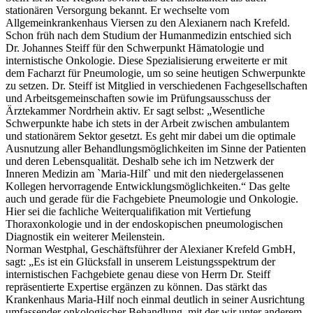
stationären Versorgung bekannt. Er wechselte vom
Allgemeinkrankenhaus Viersen zu den Alexianern nach Krefeld.
Schon früh nach dem Studium der Humanmedizin entschied sich
Dr. Johannes Steiff für den Schwerpunkt Hämatologie und
internistische Onkologie. Diese Spezialisierung erweiterte er mit
dem Facharzt für Pneumologie, um so seine heutigen Schwerpunkte
zu setzen. Dr. Steiff ist Mitglied in verschiedenen Fachgesellschaften
und Arbeitsgemeinschaften sowie im Prüfungsausschuss der
Ärztekammer Nordrhein aktiv. Er sagt selbst: „Wesentliche
Schwerpunkte habe ich stets in der Arbeit zwischen ambulantem
und stationärem Sektor gesetzt. Es geht mir dabei um die optimale
Ausnutzung aller Behandlungsmöglichkeiten im Sinne der Patienten
und deren Lebensqualität. Deshalb sehe ich im Netzwerk der
Inneren Medizin am `Maria-Hilf` und mit den niedergelassenen
Kollegen hervorragende Entwicklungsmöglichkeiten.“ Das gelte
auch und gerade für die Fachgebiete Pneumologie und Onkologie.
Hier sei die fachliche Weiterqualifikation mit Vertiefung
Thoraxonkologie und in der endoskopischen pneumologischen
Diagnostik ein weiterer Meilenstein.
Norman Westphal, Geschäftsführer der Alexianer Krefeld GmbH,
sagt: „Es ist ein Glücksfall in unserem Leistungsspektrum der
internistischen Fachgebiete genau diese von Herrn Dr. Steiff
repräsentierte Expertise ergänzen zu können. Das stärkt das
Krankenhaus Maria-Hilf noch einmal deutlich in seiner Ausrichtung
umfassender onkologischer Behandlung, mit der wir unter anderem