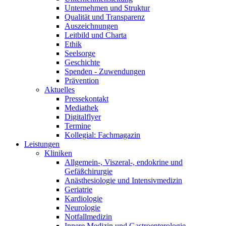
Unternehmen und Struktur
Qualität und Transparenz
Auszeichnungen
Leitbild und Charta
Ethik
Seelsorge
Geschichte
Spenden - Zuwendungen
Prävention
Aktuelles
Pressekontakt
Mediathek
Digitalflyer
Termine
Kollegial: Fachmagazin
Leistungen
Kliniken
Allgemein-, Viszeral-, endokrine und
Gefäßchirurgie
Anästhesiologie und Intensivmedizin
Geriatrie
Kardiologie
Neurologie
Notfallmedizin
Innere Medizin und Gastroenterologie