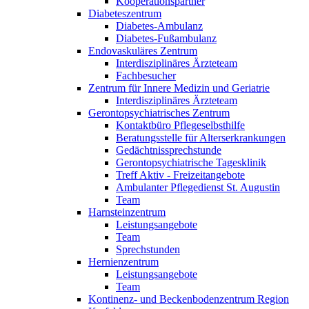
Kooperationspartner
Diabeteszentrum
Diabetes-Ambulanz
Diabetes-Fußambulanz
Endovaskuläres Zentrum
Interdisziplinäres Ärzteteam
Fachbesucher
Zentrum für Innere Medizin und Geriatrie
Interdisziplinäres Ärzteteam
Gerontopsychiatrisches Zentrum
Kontaktbüro Pflegeselbsthilfe
Beratungsstelle für Alterserkrankungen
Gedächtnissprechstunde
Gerontopsychiatrische Tagesklinik
Treff Aktiv - Freizeitangebote
Ambulanter Pflegedienst St. Augustin
Team
Harnsteinzentrum
Leistungsangebote
Team
Sprechstunden
Hernienzentrum
Leistungsangebote
Team
Kontinenz- und Beckenbodenzentrum Region