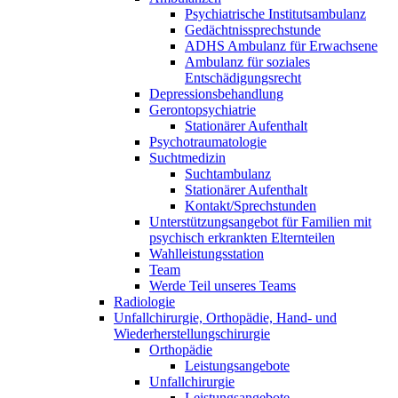
Psychiatrische Institutsambulanz
Gedächtnissprechstunde
ADHS Ambulanz für Erwachsene
Ambulanz für soziales
Entschädigungsrecht
Depressionsbehandlung
Gerontopsychiatrie
Stationärer Aufenthalt
Psychotraumatologie
Suchtmedizin
Suchtambulanz
Stationärer Aufenthalt
Kontakt/Sprechstunden
Unterstützungsangebot für Familien mit
psychisch erkrankten Elternteilen
Wahlleistungsstation
Team
Werde Teil unseres Teams
Radiologie
Unfallchirurgie, Orthopädie, Hand- und
Wiederherstellungschirurgie
Orthopädie
Leistungsangebote
Unfallchirurgie
Leistungsangebote