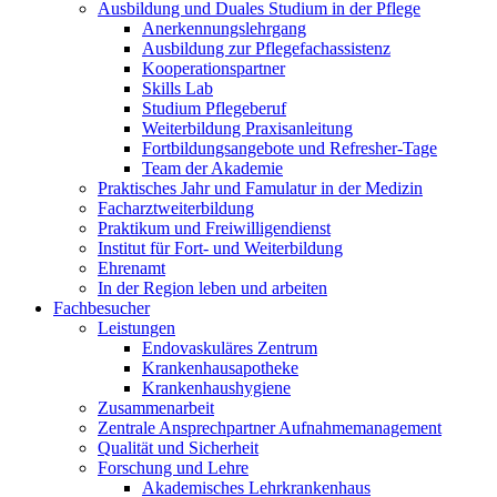
Ausbildung und Duales Studium in der Pflege
Anerkennungslehrgang
Ausbildung zur Pflegefachassistenz
Kooperationspartner
Skills Lab
Studium Pflegeberuf
Weiterbildung Praxisanleitung
Fortbildungsangebote und Refresher-Tage
Team der Akademie
Praktisches Jahr und Famulatur in der Medizin
Facharztweiterbildung
Praktikum und Freiwilligendienst
Institut für Fort- und Weiterbildung
Ehrenamt
In der Region leben und arbeiten
Fachbesucher
Leistungen
Endovaskuläres Zentrum
Krankenhausapotheke
Krankenhaushygiene
Zusammenarbeit
Zentrale Ansprechpartner Aufnahmemanagement
Qualität und Sicherheit
Forschung und Lehre
Akademisches Lehrkrankenhaus