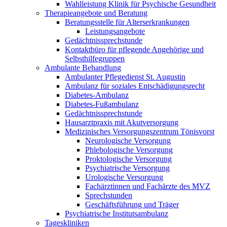
Wahlleistung Klinik für Psychische Gesundheit
Therapieangebote und Beratung
Beratungsstelle für Alterserkrankungen
Leistungsangebote
Gedächtnissprechstunde
Kontaktbüro für pflegende Angehörige und
Selbsthilfegruppen
Ambulante Behandlung
Ambulanter Pflegedienst St. Augustin
Ambulanz für soziales Entschädigungsrecht
Diabetes-Ambulanz
Diabetes-Fußambulanz
Gedächtnissprechstunde
Hausarztpraxis mit Akutversorgung
Medizinisches Versorgungszentrum Tönisvorst
Neurologische Versorgung
Phlebologische Versorgung
Proktologische Versorgung
Psychiatrische Versorgung
Urologische Versorgung
Fachärztinnen und Fachärzte des MVZ
Sprechstunden
Geschäftsführung und Träger
Psychiatrische Institutsambulanz
Tageskliniken