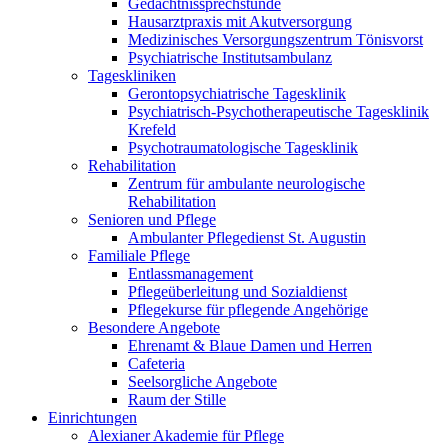
Gedächtnissprechstunde
Hausarztpraxis mit Akutversorgung
Medizinisches Versorgungszentrum Tönisvorst
Psychiatrische Institutsambulanz
Tageskliniken
Gerontopsychiatrische Tagesklinik
Psychiatrisch-Psychotherapeutische Tagesklinik
Krefeld
Psychotraumatologische Tagesklinik
Rehabilitation
Zentrum für ambulante neurologische
Rehabilitation
Senioren und Pflege
Ambulanter Pflegedienst St. Augustin
Familiale Pflege
Entlassmanagement
Pflegeüberleitung und Sozialdienst
Pflegekurse für pflegende Angehörige
Besondere Angebote
Ehrenamt & Blaue Damen und Herren
Cafeteria
Seelsorgliche Angebote
Raum der Stille
Einrichtungen
Alexianer Akademie für Pflege