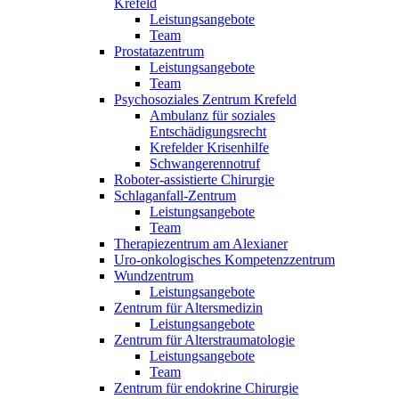
Krefeld
Leistungsangebote
Team
Prostatazentrum
Leistungsangebote
Team
Psychosoziales Zentrum Krefeld
Ambulanz für soziales
Entschädigungsrecht
Krefelder Krisenhilfe
Schwangerennotruf
Roboter-assistierte Chirurgie
Schlaganfall-Zentrum
Leistungsangebote
Team
Therapiezentrum am Alexianer
Uro-onkologisches Kompetenzzentrum
Wundzentrum
Leistungsangebote
Zentrum für Altersmedizin
Leistungsangebote
Zentrum für Alterstraumatologie
Leistungsangebote
Team
Zentrum für endokrine Chirurgie