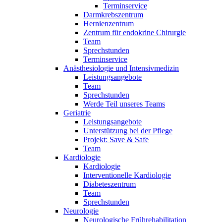
Terminservice
Darmkrebszentrum
Hernienzentrum
Zentrum für endokrine Chirurgie
Team
Sprechstunden
Terminservice
Anästhesiologie und Intensivmedizin
Leistungsangebote
Team
Sprechstunden
Werde Teil unseres Teams
Geriatrie
Leistungsangebote
Unterstützung bei der Pflege
Projekt: Save & Safe
Team
Kardiologie
Kardiologie
Interventionelle Kardiologie
Diabeteszentrum
Team
Sprechstunden
Neurologie
Neurologische Frührehabilitation