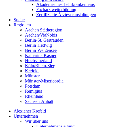
Akademisches Lehrkrankenhaus
Facharztweiterbildung
Zertifizierte Ärzteveranstaltungen
Suche
Regionen
Aachen Städteregion
Aachen/ViaNobis
Berlin-St. Gertrauden
Berlin-Hedwig
Berlin-Weißensee
Katharina Kasper
Hochsauerland
Köln/Rhein-Sieg
Krefeld
Münster
Münster-Misericordia
Potsdam
Remigius
Rheinland
Sachsen-Anhalt
Alexianer Krefeld
Unternehmen
Wir über uns
Unternehmensleitung