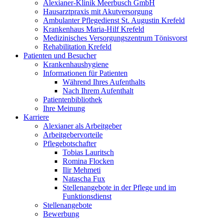
Alexianer-Klinik Meerbusch GmbH
Hausarztpraxis mit Akutversorgung
Ambulanter Pflegedienst St. Augustin Krefeld
Krankenhaus Maria-Hilf Krefeld
Medizinisches Versorgungszentrum Tönisvorst
Rehabilitation Krefeld
Patienten und Besucher
Krankenhaushygiene
Informationen für Patienten
Während Ihres Aufenthalts
Nach Ihrem Aufenthalt
Patientenbibliothek
Ihre Meinung
Karriere
Alexianer als Arbeitgeber
Arbeitgebervorteile
Pflegebotschafter
Tobias Lauritsch
Romina Flocken
Ilir Mehmeti
Natascha Fux
Stellenangebote in der Pflege und im
Funktionsdienst
Stellenangebote
Bewerbung