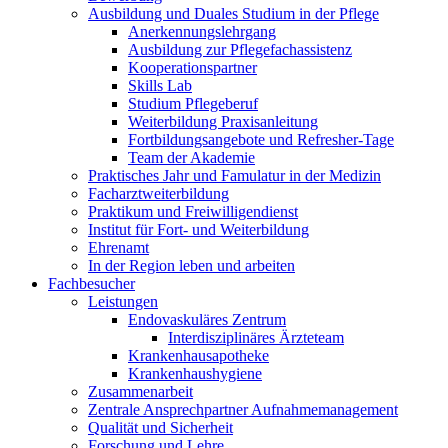
Ausbildung und Duales Studium in der Pflege
Anerkennungslehrgang
Ausbildung zur Pflegefachassistenz
Kooperationspartner
Skills Lab
Studium Pflegeberuf
Weiterbildung Praxisanleitung
Fortbildungsangebote und Refresher-Tage
Team der Akademie
Praktisches Jahr und Famulatur in der Medizin
Facharztweiterbildung
Praktikum und Freiwilligendienst
Institut für Fort- und Weiterbildung
Ehrenamt
In der Region leben und arbeiten
Fachbesucher
Leistungen
Endovaskuläres Zentrum
Interdisziplinäres Ärzteteam
Krankenhausapotheke
Krankenhaushygiene
Zusammenarbeit
Zentrale Ansprechpartner Aufnahmemanagement
Qualität und Sicherheit
Forschung und Lehre