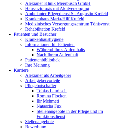
Alexianer-Klinik Meerbusch GmbH
Hausarztpraxis mit Akutversorgung
Ambulanter Pflegedienst St. Augustin Krefeld
Krankenhaus Maria-Hilf Krefeld
Medizinisches Versorgungszentrum Tönisvorst
Rehabilitation Krefeld
Patienten und Besucher
Krankenhaushygiene
Informationen für Patienten
Während Ihres Aufenthalts
Nach Ihrem Aufenthalt
Patientenbibliothek
Ihre Meinung
Karriere
Alexianer als Arbeitgeber
Arbeitgebervorteile
Pflegebotschafter
Tobias Lauritsch
Romina Flocken
Ilir Mehmeti
Natascha Fux
Stellenangebote in der Pflege und im
Funktionsdienst
Stellenangebote
Bewerbung