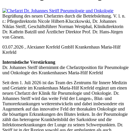
Begrüßung des neuen Chefarztes durch die Betriebsleitung. V. l. n.
r.: Pflegedirektorin Nicole Hilbert-Kluczkowski, Dr. Johannes
Niklas Steiff, Geschäftsführer Norman Westphal, Klinikdirektorin
Dr. Kathrin Batzill und Ärztlicher Direktor Prof. Dr. Hans-Jürgen
von Giesen.
03.07.2026
,
Alexianer Krefeld GmbH
Krankenhaus Maria-Hilf
Krefeld
Internistische Verstärkung
Dr. Johannes Steiff übernimmt die Chefarztposition für Pneumologie
und Onkologie des Krankenhauses Maria-Hilf Krefeld
Seit dem 1. Juli 2026 ist das Team des Zentrums für Innere Medizin
und Geriatrie im Krankenhaus Maria-Hilf Krefeld ergänzt um einen
neuen Chefarzt der Klinik für Pneumologie und Onkologie. Dr.
Johannes Steiff wird das weite Feld der Lungen-, Blut- und
Tumorerkrankungen weiterentwickeln und dabei insbesondere ein
Augenmerk auf das innovative Feld der thorakalen Onkologie und
die bösartigen Erkrankungen des Blutes lenken. In der Pneumologie
zählt das heterogene Krankheitsbild der Sarkoidose und die
Infektionserkrankungen der Lunge zu seinen Schwerpunkten. Dr.
Steiff ist in der Region sowohl aus der ambulanten als auch