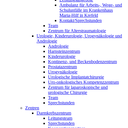
Ambulanz für Arbeits-, Wege- und
Schulunfälle im Krankenhaus
Maria-Hilf in Krefeld
Kontakt/Sprechstunden
Team
Zentrum für Alterstraumatologie
Urologie, Kinderurologie, Urogynäkologie und
Andrologie
Andrologie
Harnsteinzentrum
Kinderurologie
Kontinenz- und Beckenbodenzentrum
Prostatazentrum
Urogynäkologie
Urologische Implantatchirurgie
Uro-onkologisches Kompetenzzentrum
Zentrum für laparoskopische und
urologische Chirurgie
Team
Sprechstunden
Zentren
Darmkrebszentrum
Leitungsteam
Sprechstunden