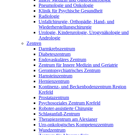
Pneumologie und Onkologie
Klinik für Psychische Gesundheit
Radiologie
Unfallchirurgie, Orthopädie, Hand- und
Wiederherstellungschirurgie
Urologie, Kinderurologie, Urogynäkologie und
Andrologie
Zentren
Darmkrebszentrum
Diabeteszentrum
Endovaskuläres Zentrum
Zentrum für Innere Medizin und Geriatrie
Gerontopsychiatrisches Zentrum
Harnsteinzentrum
Hernienzentrum
Kontinenz- und Beckenbodenzentrum Region
Krefeld
Prostatazentrum
Psychosoziales Zentrum Krefeld
Roboter-assistierte Chirurgie
Schlaganfall-Zentrum
Therapiezentrum am Alexianer
Uro-onkologisches Kompetenzzentrum
Wundzentrum