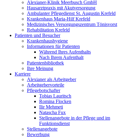
Alexianer-Klinik Meerbusch GmbH
Hausarztpraxis mit Akutversorgung
Ambulanter Pflegedienst St. Augustin Krefeld
Krankenhaus Maria-Hilf Krefeld
Medizinisches Versorgungszentrum Tönisvorst
Rehabilitation Krefeld
Patienten und Besucher
Krankenhaushygiene
Informationen für Patienten
Während Ihres Aufenthalts
Nach Ihrem Aufenthalt
Patientenbibliothek
Ihre Meinung
Karriere
Alexianer als Arbeitgeber
Arbeitgebervorteile
Pflegebotschafter
Tobias Lauritsch
Romina Flocken
Ilir Mehmeti
Natascha Fux
Stellenangebote in der Pflege und im
Funktionsdienst
Stellenangebote
Bewerbung