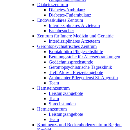
Diabeteszentrum
Diabetes-Ambulanz
Diabetes-Fußambulanz
Endovaskuläres Zentrum
Interdisziplinäres Ärzteteam
Fachbesucher
Zentrum für Innere Medizin und Geriatrie
Interdisziplinäres Ärzteteam
Gerontopsychiatrisches Zentrum
Kontaktbüro Pflegeselbsthilfe
Beratungsstelle für Alterserkrankungen
Gedächtnissprechstunde
Gerontopsychiatrische Tagesklinik
Treff Aktiv - Freizeitangebote
Ambulanter Pflegedienst St. Augustin
Team
Harnsteinzentrum
Leistungsangebote
Team
Sprechstunden
Hernienzentrum
Leistungsangebote
Team
Kontinenz- und Beckenbodenzentrum Region
Krefeld