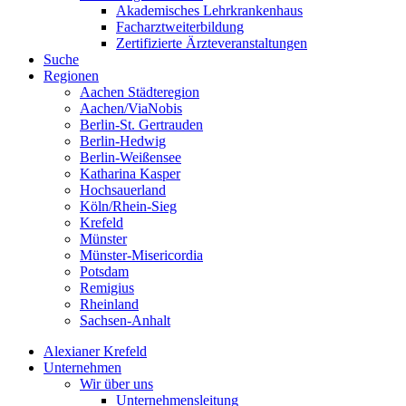
Akademisches Lehrkrankenhaus
Facharztweiterbildung
Zertifizierte Ärzteveranstaltungen
Suche
Regionen
Aachen Städteregion
Aachen/ViaNobis
Berlin-St. Gertrauden
Berlin-Hedwig
Berlin-Weißensee
Katharina Kasper
Hochsauerland
Köln/Rhein-Sieg
Krefeld
Münster
Münster-Misericordia
Potsdam
Remigius
Rheinland
Sachsen-Anhalt
Alexianer Krefeld
Unternehmen
Wir über uns
Unternehmensleitung