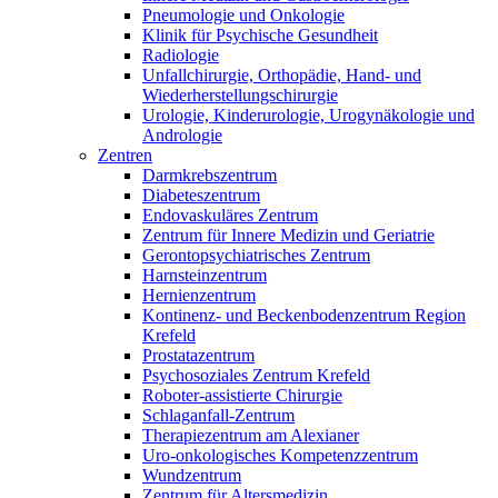
Pneumologie und Onkologie
Klinik für Psychische Gesundheit
Radiologie
Unfallchirurgie, Orthopädie, Hand- und
Wiederherstellungschirurgie
Urologie, Kinderurologie, Urogynäkologie und
Andrologie
Zentren
Darmkrebszentrum
Diabeteszentrum
Endovaskuläres Zentrum
Zentrum für Innere Medizin und Geriatrie
Gerontopsychiatrisches Zentrum
Harnsteinzentrum
Hernienzentrum
Kontinenz- und Beckenbodenzentrum Region
Krefeld
Prostatazentrum
Psychosoziales Zentrum Krefeld
Roboter-assistierte Chirurgie
Schlaganfall-Zentrum
Therapiezentrum am Alexianer
Uro-onkologisches Kompetenzzentrum
Wundzentrum
Zentrum für Altersmedizin