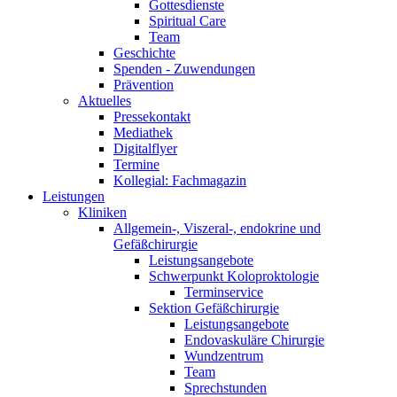
Gottesdienste
Spiritual Care
Team
Geschichte
Spenden - Zuwendungen
Prävention
Aktuelles
Pressekontakt
Mediathek
Digitalflyer
Termine
Kollegial: Fachmagazin
Leistungen
Kliniken
Allgemein-, Viszeral-, endokrine und
Gefäßchirurgie
Leistungsangebote
Schwerpunkt Koloproktologie
Terminservice
Sektion Gefäßchirurgie
Leistungsangebote
Endovaskuläre Chirurgie
Wundzentrum
Team
Sprechstunden