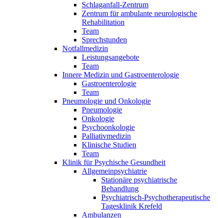
Schlaganfall-Zentrum
Zentrum für ambulante neurologische
Rehabilitation
Team
Sprechstunden
Notfallmedizin
Leistungsangebote
Team
Innere Medizin und Gastroenterologie
Gastroenterologie
Team
Pneumologie und Onkologie
Pneumologie
Onkologie
Psychoonkologie
Palliativmedizin
Klinische Studien
Team
Klinik für Psychische Gesundheit
Allgemeinpsychiatrie
Stationäre psychiatrische
Behandlung
Psychiatrisch-Psychotherapeutische
Tagesklinik Krefeld
Ambulanzen