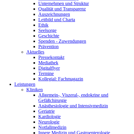
Unternehmen und Struktur
Qualität und Transparenz
Auszeichnungen
Leitbild und Charta
Ethik
Seelsorge
Geschichte
Spenden - Zuwendungen
Prävention
Aktuelles
Pressekontakt
Mediathek
Digitalflyer
Termine
Kollegial: Fachmagazin
Leistungen
Kliniken
Allgemein-, Viszeral-, endokrine und
Gefäßchirurgie
Anästhesiologie und Intensivmedizin
Geriatrie
Kardiologie
Neurologie
Notfallmedizin
Innere Medizin und Gastroenterologie