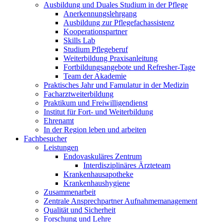
Ausbildung und Duales Studium in der Pflege
Anerkennungslehrgang
Ausbildung zur Pflegefachassistenz
Kooperationspartner
Skills Lab
Studium Pflegeberuf
Weiterbildung Praxisanleitung
Fortbildungsangebote und Refresher-Tage
Team der Akademie
Praktisches Jahr und Famulatur in der Medizin
Facharztweiterbildung
Praktikum und Freiwilligendienst
Institut für Fort- und Weiterbildung
Ehrenamt
In der Region leben und arbeiten
Fachbesucher
Leistungen
Endovaskuläres Zentrum
Interdisziplinäres Ärzteteam
Krankenhausapotheke
Krankenhaushygiene
Zusammenarbeit
Zentrale Ansprechpartner Aufnahmemanagement
Qualität und Sicherheit
Forschung und Lehre