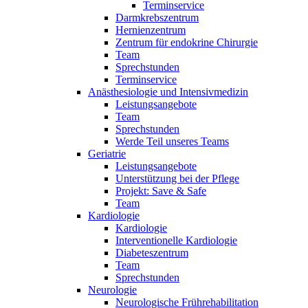
Terminservice
Darmkrebszentrum
Hernienzentrum
Zentrum für endokrine Chirurgie
Team
Sprechstunden
Terminservice
Anästhesiologie und Intensivmedizin
Leistungsangebote
Team
Sprechstunden
Werde Teil unseres Teams
Geriatrie
Leistungsangebote
Unterstützung bei der Pflege
Projekt: Save & Safe
Team
Kardiologie
Kardiologie
Interventionelle Kardiologie
Diabeteszentrum
Team
Sprechstunden
Neurologie
Neurologische Frührehabilitation