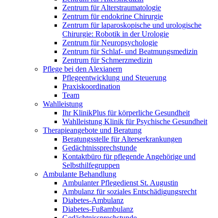
Zentrum für Alterstraumatologie
Zentrum für endokrine Chirurgie
Zentrum für laparoskopische und urologische
Chirurgie: Robotik in der Urologie
Zentrum für Neuropsychologie
Zentrum für Schlaf- und Beatmungsmedizin
Zentrum für Schmerzmedizin
Pflege bei den Alexianern
Pflegeentwicklung und Steuerung
Praxiskoordination
Team
Wahlleistung
Ihr KlinikPlus für körperliche Gesundheit
Wahlleistung Klinik für Psychische Gesundheit
Therapieangebote und Beratung
Beratungsstelle für Alterserkrankungen
Gedächtnissprechstunde
Kontaktbüro für pflegende Angehörige und
Selbsthilfegruppen
Ambulante Behandlung
Ambulanter Pflegedienst St. Augustin
Ambulanz für soziales Entschädigungsrecht
Diabetes-Ambulanz
Diabetes-Fußambulanz
Gedächtnissprechstunde