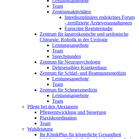
Leistungsangebote
Team
Zentrumsaktivitäten
Interdisziplinäres endokrines Forum
- zertifizierte Ärzteveranstaltungen
Eurocrine Registerstudie
Zentrum für laparoskopische und urologische
Chirurgie: Robotik in der Urologie
Leistungsangebote
Team
Sprechstunden
Zentrum für Neuropsychologie
Delirsensibles Krankenhaus
Zentrum für Schlaf- und Beatmungsmedizin
Leistungsangebote
Team
Zentrum für Schmerzmedizin
Leistungsangebote
Team
Pflege bei den Alexianern
Pflegeentwicklung und Steuerung
Praxiskoordination
Team
Wahlleistung
Ihr KlinikPlus für körperliche Gesundheit