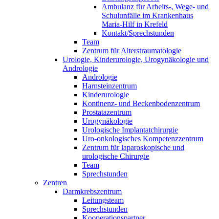
Ambulanz für Arbeits-, Wege- und
Schulunfälle im Krankenhaus
Maria-Hilf in Krefeld
Kontakt/Sprechstunden
Team
Zentrum für Alterstraumatologie
Urologie, Kinderurologie, Urogynäkologie und
Andrologie
Andrologie
Harnsteinzentrum
Kinderurologie
Kontinenz- und Beckenbodenzentrum
Prostatazentrum
Urogynäkologie
Urologische Implantatchirurgie
Uro-onkologisches Kompetenzzentrum
Zentrum für laparoskopische und
urologische Chirurgie
Team
Sprechstunden
Zentren
Darmkrebszentrum
Leitungsteam
Sprechstunden
Kooperationspartner