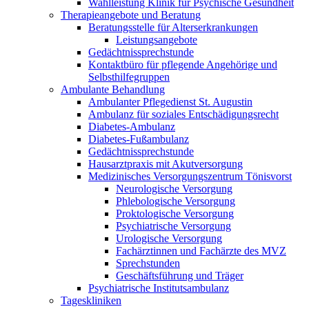
Wahlleistung Klinik für Psychische Gesundheit
Therapieangebote und Beratung
Beratungsstelle für Alterserkrankungen
Leistungsangebote
Gedächtnissprechstunde
Kontaktbüro für pflegende Angehörige und
Selbsthilfegruppen
Ambulante Behandlung
Ambulanter Pflegedienst St. Augustin
Ambulanz für soziales Entschädigungsrecht
Diabetes-Ambulanz
Diabetes-Fußambulanz
Gedächtnissprechstunde
Hausarztpraxis mit Akutversorgung
Medizinisches Versorgungszentrum Tönisvorst
Neurologische Versorgung
Phlebologische Versorgung
Proktologische Versorgung
Psychiatrische Versorgung
Urologische Versorgung
Fachärztinnen und Fachärzte des MVZ
Sprechstunden
Geschäftsführung und Träger
Psychiatrische Institutsambulanz
Tageskliniken