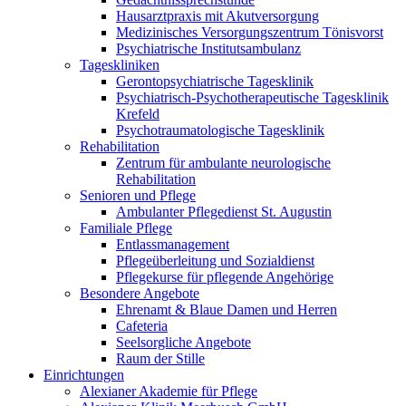
Hausarztpraxis mit Akutversorgung
Medizinisches Versorgungszentrum Tönisvorst
Psychiatrische Institutsambulanz
Tageskliniken
Gerontopsychiatrische Tagesklinik
Psychiatrisch-Psychotherapeutische Tagesklinik
Krefeld
Psychotraumatologische Tagesklinik
Rehabilitation
Zentrum für ambulante neurologische
Rehabilitation
Senioren und Pflege
Ambulanter Pflegedienst St. Augustin
Familiale Pflege
Entlassmanagement
Pflegeüberleitung und Sozialdienst
Pflegekurse für pflegende Angehörige
Besondere Angebote
Ehrenamt & Blaue Damen und Herren
Cafeteria
Seelsorgliche Angebote
Raum der Stille
Einrichtungen
Alexianer Akademie für Pflege