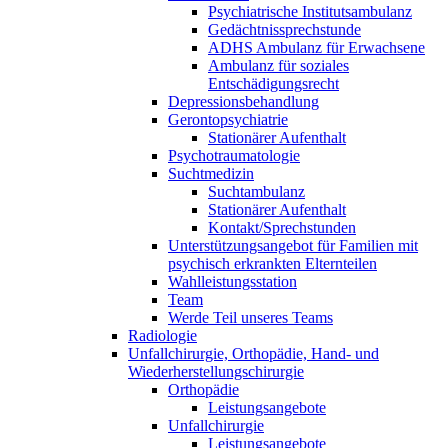
Psychiatrische Institutsambulanz
Gedächtnissprechstunde
ADHS Ambulanz für Erwachsene
Ambulanz für soziales
Entschädigungsrecht
Depressionsbehandlung
Gerontopsychiatrie
Stationärer Aufenthalt
Psychotraumatologie
Suchtmedizin
Suchtambulanz
Stationärer Aufenthalt
Kontakt/Sprechstunden
Unterstützungsangebot für Familien mit
psychisch erkrankten Elternteilen
Wahlleistungsstation
Team
Werde Teil unseres Teams
Radiologie
Unfallchirurgie, Orthopädie, Hand- und
Wiederherstellungschirurgie
Orthopädie
Leistungsangebote
Unfallchirurgie
Leistungsangebote