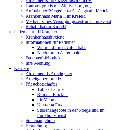
Alexianer-Klinik Meerbusch GmbH
Hausarztpraxis mit Akutversorgung
Ambulanter Pflegedienst St. Augustin Krefeld
Krankenhaus Maria-Hilf Krefeld
Medizinisches Versorgungszentrum Tönisvorst
Rehabilitation Krefeld
Patienten und Besucher
Krankenhaushygiene
Informationen für Patienten
Während Ihres Aufenthalts
Nach Ihrem Aufenthalt
Patientenbibliothek
Ihre Meinung
Karriere
Alexianer als Arbeitgeber
Arbeitgebervorteile
Pflegebotschafter
Tobias Lauritsch
Romina Flocken
Ilir Mehmeti
Natascha Fux
Stellenangebote in der Pflege und im
Funktionsdienst
Stellenangebote
Bewerbung